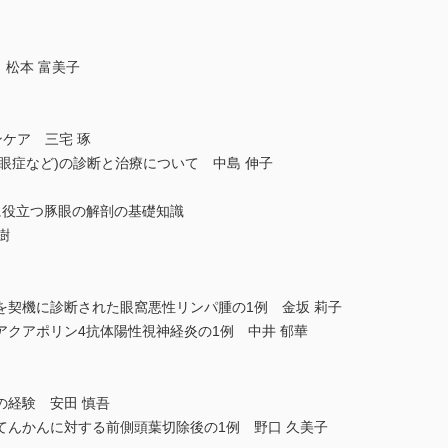
 松本 富美子
ンケア 三宅 琢
T眼症など)の診断と治療について 中島 伸子
に役立つ豚眼の解剖の基礎知識
樹
を契機に診断された眼窩悪性リンパ腫の1例 金坂 莉子
クアポリン4抗体陽性視神経炎の1例 中井 郁華
の経験 安田 慎吾
てんかんに対する前側頭葉切除後の1例 野口 久美子