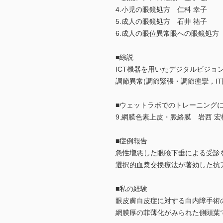
4.小児の眼鏡処方 仁科 幸子
5.成人の眼鏡処方 石井 祐子
6.成人の眼位異常眼への眼鏡処方
■綜説
ICT機器を用いたデジタルビジョ
調節異常(調節緊張・調節痙攣，I
■ウェットラボでのトレーニング
9.網膜色素上皮・脈絡膜 岩西 宏
■症例報告
急性増悪した眼瞼下垂による受診
選択的血漿交換療法が著効した抗ア
■私の経験
眼皮膚白皮症に対する白内障手術
網膜厚の菲薄化がみられた側頭葉