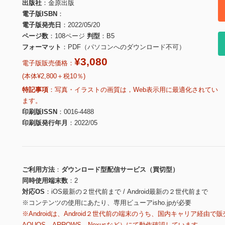
出版社
金原出版
電子版ISBN
電子版発売日
2022/05/20
ページ数
108ページ
判型
B5
フォーマット
PDF（パソコンへのダウンロード不可）
¥3,080
電子版販売価格：
(本体¥2,800＋税10％)
特記事項
写真・イラストの画質は，Web表示用に最適化されてい
ます。
印刷版ISSN
0016-4488
印刷版発行年月
2022/05
ご利用方法
ダウンロード型配信サービス（買切型）
同時使用端末数
2
対応OS
iOS最新の２世代前まで / Android最新の２世代前まで
※コンテンツの使用にあたり、専用ビューアisho.jpが必要
※Androidは、Android２世代前の端末のうち、国内キャリア経由で販
AQUOS、ARROWS、Nexusなど）にて動作確認しています