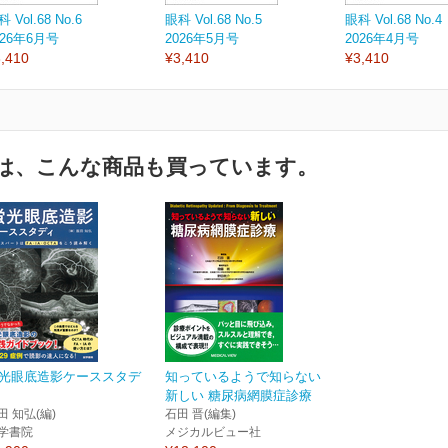
 Vol.68 No.6
眼科 Vol.68 No.5
眼科 Vol.68 No.4
026年6月号
2026年5月号
2026年4月号
,410
¥3,410
¥3,410
は、こんな商品も買っています。
光眼底造影ケーススタデ
知っているようで知らない
新しい 糖尿病網膜症診療
田 知弘(編)
石田 晋(編集)
学書院
メジカルビュー社