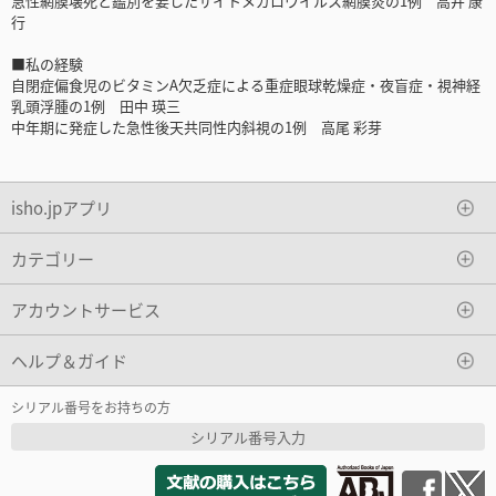
急性網膜壊死と鑑別を要したサイトメガロウイルス網膜炎の1例 高井 康
行
■私の経験
自閉症偏食児のビタミンA欠乏症による重症眼球乾燥症・夜盲症・視神経
乳頭浮腫の1例 田中 瑛三
中年期に発症した急性後天共同性内斜視の1例 高尾 彩芽
isho.jpアプリ
カテゴリー
アカウントサービス
ヘルプ＆ガイド
シリアル番号をお持ちの方
シリアル番号入力