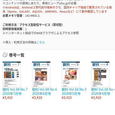
※コンテンツの使用にあたり、専用ビューアisho.jpが必要
※Androidは、Android２世代前の端末のうち、国内キャリア経由で販売されている端
末（Xperia、GALAXY、AQUOS、ARROWS、Nexusなど）にて動作確認しています
必要メモリ容量
142 MB以上
ご利用方法
アクセス型配信サービス（買切型）
同時使用端末数
1
※インターネット経由でのWEBブラウザによるアクセス参照
※導入・利用方法の詳細は
こちら
巻号一覧
眼科 Vol.68 No.7
眼科 Vol.68 No.6
眼科 Vol.68 No.5
眼科 Vol.68 No.
2026年7月号
2026年6月号
2026年5月号
2026年4月号
¥3,410
¥3,410
¥3,410
¥3,410