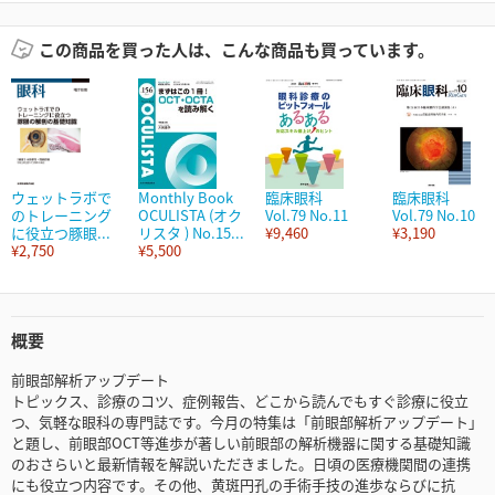
この商品を買った人は、こんな商品も買っています。
ウェットラボで
Monthly Book
臨床眼科
臨床眼科
のトレーニング
OCULISTA (オク
Vol.79 No.11
Vol.79 No.10
に役立つ豚眼...
リスタ ) No.15...
¥9,460
¥3,190
¥2,750
¥5,500
概要
前眼部解析アップデート
トピックス、診療のコツ、症例報告、どこから読んでもすぐ診療に役立
つ、気軽な眼科の専門誌です。今月の特集は「前眼部解析アップデート」
と題し、前眼部OCT等進歩が著しい前眼部の解析機器に関する基礎知識
のおさらいと最新情報を解説いただきました。日頃の医療機関間の連携
にも役立つ内容です。その他、黄斑円孔の手術手技の進歩ならびに抗