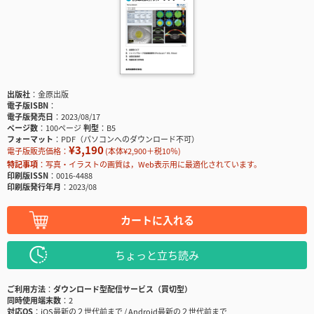
出版社
金原出版
電子版ISBN
電子版発売日
2023/08/17
ページ数
100ページ
判型
B5
フォーマット
PDF（パソコンへのダウンロード不可）
¥3,190
電子版販売価格：
(本体¥2,900＋税10％)
特記事項
写真・イラストの画質は，Web表示用に最適化されています。
印刷版ISSN
0016-4488
印刷版発行年月
2023/08
カートに入れる
ちょっと立ち読み
ご利用方法
ダウンロード型配信サービス（買切型）
同時使用端末数
2
対応OS
iOS最新の２世代前まで / Android最新の２世代前まで