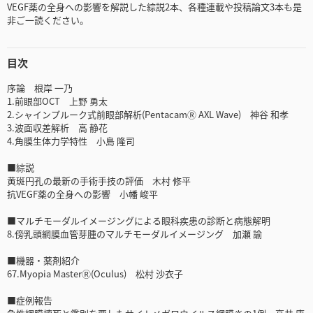
VEGF薬の全身への影響を解説した綜説2本、各種連載や投稿論文3本も是
非ご一読ください。
目次
序論 根岸 一乃
1.前眼部OCT 上野 勇太
2.シャインプルーク式前眼部解析(PentacamⓇ AXL Wave) 神谷 和孝
3.波面収差解析 高 静花
4.角膜生体力学特性 小島 隆司
■綜説
黄斑円孔の最新の手術手技の評価 木村 修平
抗VEGF薬の全身への影響 小幡 峻平
■マルチモーダルイメージングによる眼科疾患の診断と病態解明
8.傍乳頭網膜血管芽腫のマルチモーダルイメージング 加瀬 諭
■機器・薬剤紹介
67.Myopia MasterⓇ(Oculus) 松村 沙衣子
■症例報告