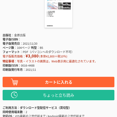
出版社
金原出版
電子版ISBN
電子版発売日
2021/11/20
ページ数
104ページ
判型
B5
フォーマット
PDF（パソコンへのダウンロード不可）
¥3,080
電子版販売価格：
(本体¥2,800＋税10％)
特記事項
写真・イラストの画質は，Web表示用に最適化されています。
印刷版ISSN
0016-4488
印刷版発行年月
2021/11
カートに入れる
ちょっと立ち読み
ご利用方法
ダウンロード型配信サービス（買切型）
同時使用端末数
2
対応OS
iOS最新の２世代前まで / Android最新の２世代前まで