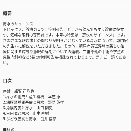
概要
房水のサイエンス
トピックス、診療のコツ、症例報告、どこから読んでもすぐ診療に役立
つ、気軽な眼科の専門誌です。本号の特集は「房水のサイエンス」です。
さまざまな眼疾患との関わりが明らかとなっている房水について、専門家
の先生方に解説をいただきました。その他、糖尿病黄斑浮腫の新しい治
療に関する綜説や豚眼の解剖についての連載、二重穿孔の手術や学童の
急性内斜視など5篇の症例報告も掲載されております。是非ご一読くださ
い。
目次
序論 雑賀 司珠也
1.房水の組成と産生機構 本庄 恵
2.網膜静脈閉塞症と房水 野間 英孝
3.角膜内皮と房水 山口 剛史
4.白内障と房水 山本 直樹
5.ぶどう膜炎と房水 臼井 嘉彦
■綜説