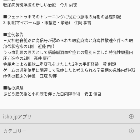
糖尿病黄斑浮腫の新しい治療 今井 尚徳
■ウェットラボでのトレーニングに役立つ豚眼の解剖の基礎知識
3.眼瞼(マイボーム腺・眼輪筋・挙筋) 住岡 孝吉
■症例報告
三叉神経脊髄路に高信号が認められた眼筋麻痺と麻痺性散瞳を伴った眼
部帯状疱疹の1例 近藤 由佳
うっ血乳頭の原因として脳静脈洞血栓症との鑑別を要した特発性頭蓋内
圧亢進症の2例 高井 康行
金属片による眼球二重穿孔をきたした2例の手術経験 黄 俐穎
ゲームの過剰使用に関連して発症したと考えられる学童期の急性内斜視2
症例の臨床的特徴 江塚 彩芽
■私の経験
ぶどう膜欠損と小角膜を伴った白内障手術 安田 慎吾
isho.jpアプリ
カテゴリー