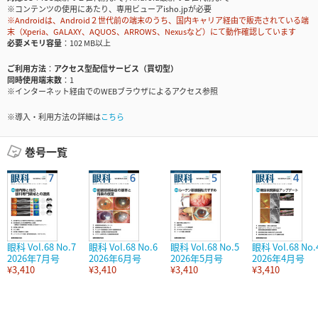
※コンテンツの使用にあたり、専用ビューアisho.jpが必要
※Androidは、Android２世代前の端末のうち、国内キャリア経由で販売されている端
末（Xperia、GALAXY、AQUOS、ARROWS、Nexusなど）にて動作確認しています
必要メモリ容量
102 MB以上
ご利用方法
アクセス型配信サービス（買切型）
同時使用端末数
1
※インターネット経由でのWEBブラウザによるアクセス参照
※導入・利用方法の詳細は
こちら
巻号一覧
眼科 Vol.68 No.7
眼科 Vol.68 No.6
眼科 Vol.68 No.5
眼科 Vol.68 No.
2026年7月号
2026年6月号
2026年5月号
2026年4月号
¥3,410
¥3,410
¥3,410
¥3,410