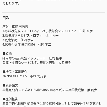
ております。
目次
序論 雑賀 司珠也
1.顆粒状角膜ジストロフィ，格子状角膜ジストロフィ 臼井 智彦
2.膠様滴状角膜ジストロフィ 辻川 元一
3.創傷治癒 住岡 孝吉
4.感染性炎症(細菌感染) 杉岡 孝二
■綜説
緑内障の進行判定アップデート 庄司 拓平
角膜上皮細胞シート移植の現状と展望 大家 義則
■機器・薬剤紹介
76.NGENUITY 1.5 小林 志乃ぶ
■原著論文
単焦点眼内レンズXY1-EM(Vivinex Impress)の早期術後成績 蕪 龍大
■症例報告
非典型的な傾斜乳頭症候群に伴う網膜分離に対して硝子体手術を施行し