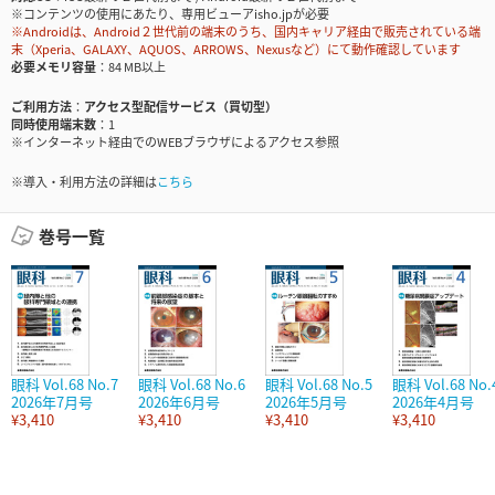
※コンテンツの使用にあたり、専用ビューアisho.jpが必要
※Androidは、Android２世代前の端末のうち、国内キャリア経由で販売されている端
末（Xperia、GALAXY、AQUOS、ARROWS、Nexusなど）にて動作確認しています
必要メモリ容量
84 MB以上
ご利用方法
アクセス型配信サービス（買切型）
同時使用端末数
1
※インターネット経由でのWEBブラウザによるアクセス参照
※導入・利用方法の詳細は
こちら
巻号一覧
眼科 Vol.68 No.7
眼科 Vol.68 No.6
眼科 Vol.68 No.5
眼科 Vol.68 No.
2026年7月号
2026年6月号
2026年5月号
2026年4月号
¥3,410
¥3,410
¥3,410
¥3,410