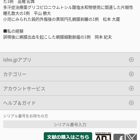
た1例 高橋 宏典
多汗症治療薬グリコピロニウムトシル酸塩水和物使用に関連した片眼性
瞳孔散大の1例 平山 勝大
小児にみられた鈍的外傷後の黄斑円孔網膜剥離の1例 松本 大蔵
■私の経験
誤嚥後に網膜出血を起こした網膜細動脈瘤の1例 岡本 紀夫
isho.jpアプリ
カテゴリー
アカウントサービス
ヘルプ＆ガイド
シリアル番号をお持ちの方
シリアル番号入力