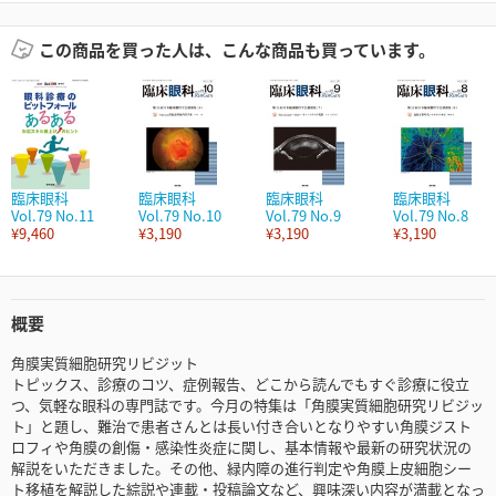
この商品を買った人は、こんな商品も買っています。
臨床眼科
臨床眼科
臨床眼科
臨床眼科
Vol.79 No.11
Vol.79 No.10
Vol.79 No.9
Vol.79 No.8
¥9,460
¥3,190
¥3,190
¥3,190
概要
角膜実質細胞研究リビジット
トピックス、診療のコツ、症例報告、どこから読んでもすぐ診療に役立
つ、気軽な眼科の専門誌です。今月の特集は「角膜実質細胞研究リビジッ
ト」と題し、難治で患者さんとは長い付き合いとなりやすい角膜ジスト
ロフィや角膜の創傷・感染性炎症に関し、基本情報や最新の研究状況の
解説をいただきました。その他、緑内障の進行判定や角膜上皮細胞シー
ト移植を解説した綜説や連載・投稿論文など、興味深い内容が満載となっ