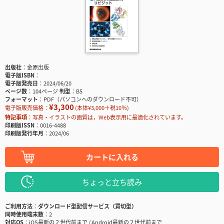
出版社
金原出版
電子版ISBN
電子版発売日
2024/06/20
ページ数
104ページ
判型
B5
フォーマット
PDF（パソコンへのダウンロード不可）
¥3,300
電子版販売価格：
(本体¥3,000＋税10％)
特記事項
写真・イラストの画質は，Web表示用に最適化されています。
印刷版ISSN
0016-4488
印刷版発行年月
2024/06
カートに入れる
ちょっと立ち読み
ご利用方法
ダウンロード型配信サービス（買切型）
同時使用端末数
2
対応OS
iOS最新の２世代前まで / Android最新の２世代前まで