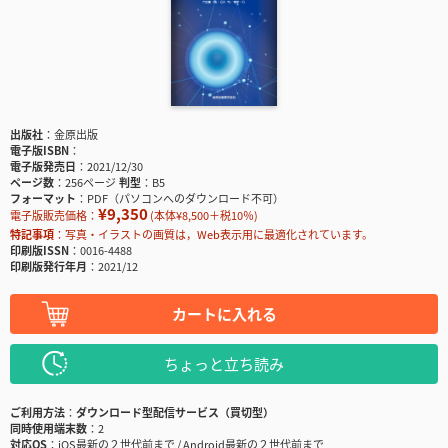
出版社
金原出版
電子版ISBN
電子版発売日
2021/12/30
ページ数
256ページ
判型
B5
フォーマット
PDF（パソコンへのダウンロード不可）
¥9,350
電子版販売価格：
(本体¥8,500＋税10％)
特記事項
写真・イラストの画質は，Web表示用に最適化されています。
印刷版ISSN
0016-4488
印刷版発行年月
2021/12
カートに入れる
ちょっと立ち読み
ご利用方法
ダウンロード型配信サービス（買切型）
同時使用端末数
2
対応OS
iOS最新の２世代前まで / Android最新の２世代前まで