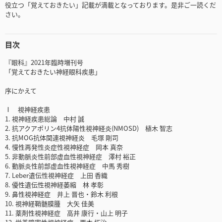
役立つ「覚えておきたい」記載が満載となっております。是非ご一読くだ
さい。
目次
『眼科』2021年臨時増刊号
「覚えておきたい神経眼科疾患」
序にかえて
Ⅰ 視神経疾患
1. 視神経疾患総論 中村 誠
2. 抗アクアポリン4抗体陽性視神経炎(NMOSD) 植木 智志
3. 抗MOG抗体関連視神経炎 毛塚 剛司
4. 慢性再発性炎症性視神経症 岡本 真奈
5. 非動脈炎性前部虚血性視神経症 澤村 裕正
6. 動脈炎性前部虚血性視神経症 中馬 秀樹
7. Leber遺伝性視神経症 上田 香織
8. 優性遺伝性視神経萎縮 林 孝彰
9. 鼻性視神経症 井上 晋也・鈴木 利根
10. 視神経鞘髄膜腫 大矢 佳美
11. 薬剤性視神経症 高井 康行・山上 明子