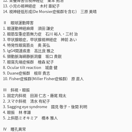
12. 栄養障害性視神経症 栗本 拓治
13. 小児の視神経症 木村 亜紀子
14. 視神経低形成(De Morsier症候群を含む) 三原 美晴
Ⅱ 眼球運動障害
1. 眼運動神経麻痺 須田 謙史
2. 眼筋型重症筋無力症 石川 裕人・三村 治
3. 甲状腺眼症，甲状腺視神経症 神前 あい
4. 特発性眼窩筋炎 奥 英弘
5. IgG4関連疾患 高比良 雅之
6. 頸動脈海綿静脈洞瘻 坂口 貴鋭
7. 眼窩先端症候群 檜森 紀子
8. Ocular tilt reaction 城倉 健
9. Duane症候群 根岸 貴志
10. Fisher症候群(Miller Fisher症候群) 原 直人
Ⅲ 斜視・眼振
1. 固定内斜視 田淵 仁志・藤尾 翔太
2. スマホ斜視 清水 有紀子
3. Sagging eye syndrome 國見 敬子・後関 利明
4. 眼振 林 孝雄
5. 上斜筋ミオキミア 橋本 雅人
Ⅳ 瞳孔異常