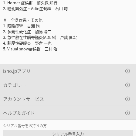
1. Horner 症候群 前久保 知行
2. 瞳孔緊張症・Adie症候群 石川 均
Ⅴ 全身疾患・その他
1. 眼瞼痙攣 古瀬 尚
2. 多発性硬化症 加島 陽二
3. 急性散在性脳脊髄炎(ADEM) 戸成 匡宏
4. 肥厚性硬膜炎 野倉 一也
5. Visual snow症候群 三村 治
isho.jpアプリ
カテゴリー
アカウントサービス
ヘルプ＆ガイド
シリアル番号をお持ちの方
シリアル番号入力