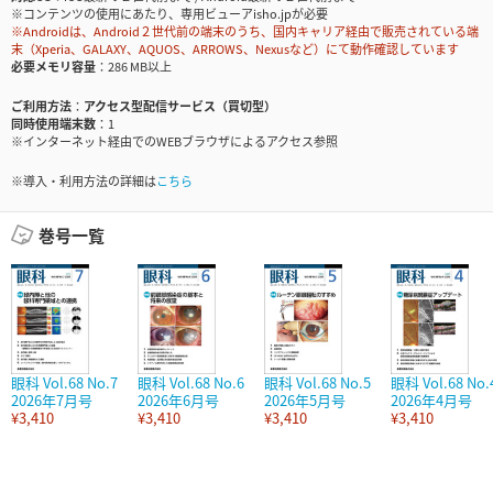
※コンテンツの使用にあたり、専用ビューアisho.jpが必要
※Androidは、Android２世代前の端末のうち、国内キャリア経由で販売されている端
末（Xperia、GALAXY、AQUOS、ARROWS、Nexusなど）にて動作確認しています
必要メモリ容量
286 MB以上
ご利用方法
アクセス型配信サービス（買切型）
同時使用端末数
1
※インターネット経由でのWEBブラウザによるアクセス参照
※導入・利用方法の詳細は
こちら
巻号一覧
眼科 Vol.68 No.7
眼科 Vol.68 No.6
眼科 Vol.68 No.5
眼科 Vol.68 No.
2026年7月号
2026年6月号
2026年5月号
2026年4月号
¥3,410
¥3,410
¥3,410
¥3,410