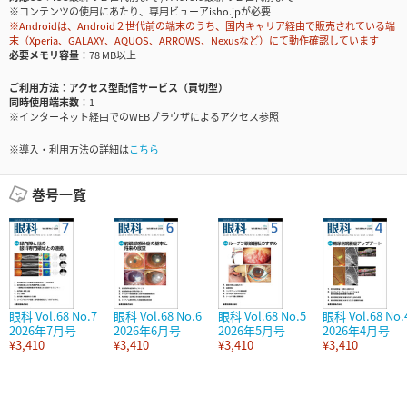
※コンテンツの使用にあたり、専用ビューアisho.jpが必要
※Androidは、Android２世代前の端末のうち、国内キャリア経由で販売されている端
末（Xperia、GALAXY、AQUOS、ARROWS、Nexusなど）にて動作確認しています
必要メモリ容量
78 MB以上
ご利用方法
アクセス型配信サービス（買切型）
同時使用端末数
1
※インターネット経由でのWEBブラウザによるアクセス参照
※導入・利用方法の詳細は
こちら
巻号一覧
眼科 Vol.68 No.7
眼科 Vol.68 No.6
眼科 Vol.68 No.5
眼科 Vol.68 No.
2026年7月号
2026年6月号
2026年5月号
2026年4月号
¥3,410
¥3,410
¥3,410
¥3,410