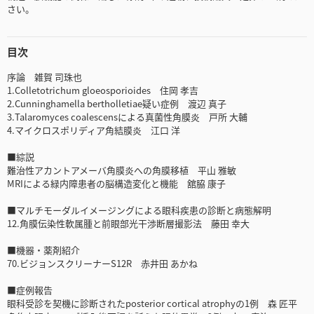
さい。
目次
序論 雑賀 司珠也
1.Colletotrichum gloeosporioides 住岡 孝吉
2.Cunninghamella bertholletiae疑い症例 渡辺 真子
3.Talaromyces coalescensによる真菌性角膜炎 戸所 大輔
4.マイクロスポリディア角結膜炎 江口 洋
■綜説
難治性アカントアメーバ角膜炎への角膜移植 平山 雅敏
MRIによる緑内障患者の脳構造変化と機能 舘脇 康子
■マルチモーダルイメージングによる眼科疾患の診断と病態解明
12.角膜伝染性軟属腫と前眼部光干渉断層撮影法 藤田 幸大
■機器・薬剤紹介
70.ビジョンスクリーナーS12R 赤井田 あかね
■症例報告
眼科受診を契機に診断されたposterior cortical atrophyの1例 森 匠平