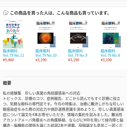
この商品を買った人は、こんな商品も買っています。
臨床眼科
臨床眼科
臨床眼科
臨床眼科
Vol.79 No.11
Vol.79 No.10
Vol.79 No.9
Vol.79 No.8
¥9,460
¥3,190
¥3,190
¥3,190
概要
私の経験集 珍しい真菌の角結膜感染への対応
トピックス、診療のコツ、症例報告、どこから読んでもすぐ診療に役立
つ、気軽な眼科の専門誌です。今月の特集は、治療に難渋しがちな珍しい
眼感染症をみた際の対応力や病診連携意識を深めようと、珍しい真菌感染
症について論文を4本お寄せいただき、情報の集約を試みました。難治性
アカントアメーバ角膜炎への角膜移植、ならびにMRIを用いて緑内障と脳
構造・脳機能の関係を論じた綜説2本や連載、投稿論文も是非ご一読くだ