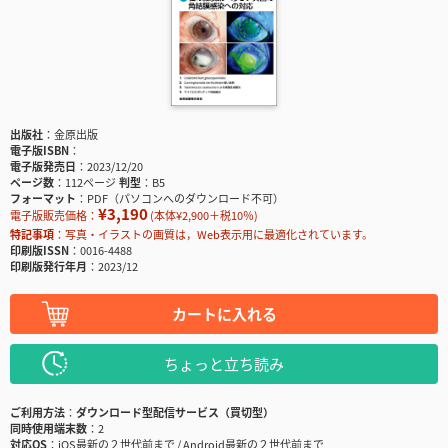
出版社
金原出版
電子版ISBN
電子版発売日
2023/12/20
ページ数
112ページ
判型
B5
フォーマット
PDF（パソコンへのダウンロード不可）
¥3,190
電子版販売価格：
(本体¥2,900＋税10％)
特記事項
写真・イラストの画質は，Web表示用に最適化されています。
印刷版ISSN
0016-4488
印刷版発行年月
2023/12
カートに入れる
ちょっと立ち読み
ご利用方法
ダウンロード型配信サービス（買切型）
同時使用端末数
2
対応OS
iOS最新の２世代前まで / Android最新の２世代前まで