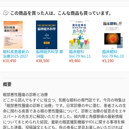
この商品を買った人は、こんな商品も買っています。
眼科疾患最新の
脳神経外科学 第
臨床眼科
臨床眼科
治療2025-2027
14版
Vol.79 No.11
Vol.79 No.10
¥10,450
¥38,500
¥9,460
¥3,190
概要
眼部悪性腫瘍の診断と治療
どこから読んでもすぐに役立つ、気軽な眼科の専門誌です。今月の特集は
「眼部悪性腫瘍の診断と治療」です。日常診療の中に潜む、患者さんの生
命に関わる疾患である眼の悪性腫瘍について、診断と治療の留意点をエキ
スパートの先生方に解説いただきました。緑内障と角膜移植の最新情報
についてまとめられた綜説、最新の眼底撮影機器やIOLに関する事項を解
説した連載、投稿論文ともども、秋の夜長に是非お楽しみいただければ