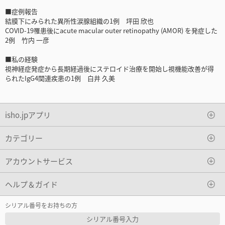
■症例報告
結膜下にみられた異所性涙腺組織の1例 坪田 欣也
COVID-19罹患後にacute macular outer retinopathy (AMOR) を発症した
2例 竹内 一彦
■私の経験
視神経症発症から長期経過後にステロイド治療を開始し視機能改善が得
られたIgG4関連疾患の1例 白井 久美
isho.jpアプリ
カテゴリー
アカウントサービス
ヘルプ＆ガイド
シリアル番号をお持ちの方
シリアル番号入力