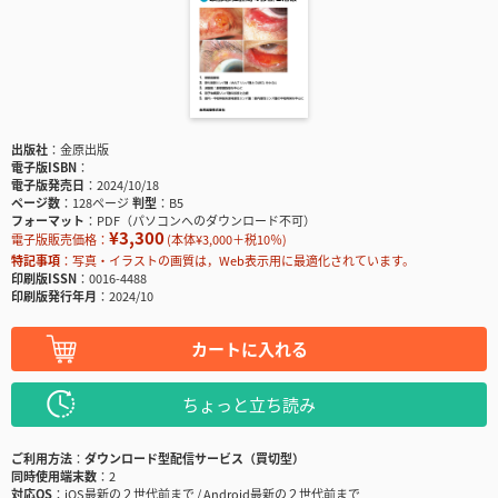
出版社
金原出版
電子版ISBN
電子版発売日
2024/10/18
ページ数
128ページ
判型
B5
フォーマット
PDF（パソコンへのダウンロード不可）
¥3,300
電子版販売価格：
(本体¥3,000＋税10％)
特記事項
写真・イラストの画質は，Web表示用に最適化されています。
印刷版ISSN
0016-4488
印刷版発行年月
2024/10
カートに入れる
ちょっと立ち読み
ご利用方法
ダウンロード型配信サービス（買切型）
同時使用端末数
2
対応OS
iOS最新の２世代前まで / Android最新の２世代前まで