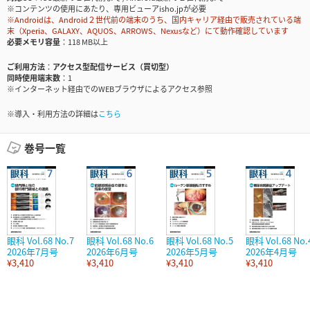
※コンテンツの使用にあたり、専用ビューアisho.jpが必要
※Androidは、Android２世代前の端末のうち、国内キャリア経由で販売されている端
末（Xperia、GALAXY、AQUOS、ARROWS、Nexusなど）にて動作確認しています
必要メモリ容量
118 MB以上
ご利用方法
アクセス型配信サービス（買切型）
同時使用端末数
1
※インターネット経由でのWEBブラウザによるアクセス参照
※導入・利用方法の詳細は
こちら
巻号一覧
眼科 Vol.68 No.7
眼科 Vol.68 No.6
眼科 Vol.68 No.5
眼科 Vol.68 No.
2026年7月号
2026年6月号
2026年5月号
2026年4月号
¥3,410
¥3,410
¥3,410
¥3,410