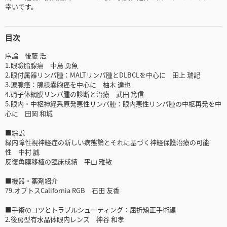
幸いです。
目次
序論 後藤 浩
1.眼瞼脂腺癌 中島 勇魚
2.眼付属器リンパ腫：MALTリンパ腫とDLBCLを中心に 田上 瑞記
3.涙腺癌：腺様嚢胞癌を中心に 柚木 達也
4.硝子体網膜リンパ腫の診断と治療 武田 篤信
5.眼内・中枢神経系原発悪性リンパ腫：眼内悪性リンパ腫の中枢再発を中
心に 田岡 和城
■綜説
緑内障性視神経症の新しい病態論とそれに基づく神経保護治療の可能
性 中村 誠
反復角膜移植の臨床成績 平山 雅敏
■機器・薬剤紹介
79.オプトスCalifornia RGB 石田 友香
■手術のコツとトラブルシューティング：屈折矯正手術編
2.後房型有水晶体眼内レンズ 神谷 和孝