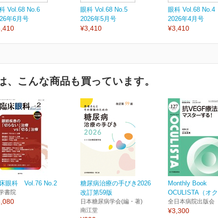
 Vol.68 No.6
眼科 Vol.68 No.5
眼科 Vol.68 No.4
026年6月号
2026年5月号
2026年4月号
,410
¥3,410
¥3,410
は、こんな商品も買っています。
床眼科 Vol.76 No.2
糖尿病治療の手びき2026
Monthly Book
学書院
改訂第59版
OCULISTA（オク
,080
日本糖尿病学会(編・著)
全日本病院出版会
南江堂
¥3,300