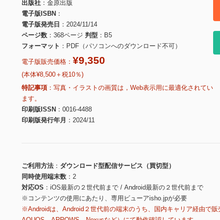
出版社
金原出版
電子版ISBN
電子版発売日
2024/11/14
ページ数
368ページ
判型
B5
フォーマット
PDF（パソコンへのダウンロード不可）
¥9,350
電子版販売価格：
(本体¥8,500＋税10％)
特記事項
写真・イラストの画質は，Web表示用に最適化されてい
ます。
印刷版ISSN
0016-4488
印刷版発行年月
2024/11
ご利用方法
ダウンロード型配信サービス（買切型）
同時使用端末数
2
対応OS
iOS最新の２世代前まで / Android最新の２世代前まで
※コンテンツの使用にあたり、専用ビューアisho.jpが必要
※Androidは、Android２世代前の端末のうち、国内キャリア経由で販
AQUOS、ARROWS、Nexusなど）にて動作確認しています