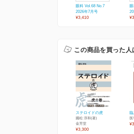
眼科 Vol.68 No.7
眼科
2026年7月号
2
¥3,410
¥3
この商品を買った人
ステロイドの虎
臨
國松 淳和(著)
医
金芳堂
¥3
¥3,300