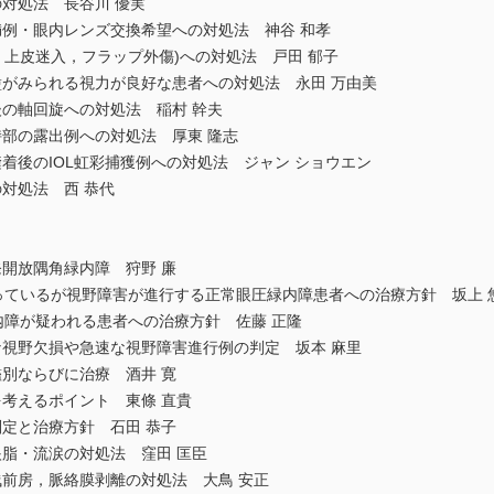
対処法 長谷川 優実
満例・眼内レンズ交換希望への対処法 神谷 和孝
症，上皮迷入，フラップ外傷)への対処法 戸田 郁子
盪がみられる視力が良好な患者への対処法 永田 万由美
の軸回旋への対処法 稲村 幹夫
部の露出例への対処法 厚東 隆志
着後のIOL虹彩捕獲例への対処法 ジャン ショウエン
対処法 西 恭代
開放隅角緑内障 狩野 廉
保っているが視野障害が進行する正常眼圧緑内障患者への治療方針 坂上 
内障が疑われる患者への治療方針 佐藤 正隆
な視野欠損や急速な視野障害進行例の判定 坂本 麻里
別ならびに治療 酒井 寛
考えるポイント 東條 直貴
定と治療方針 石田 恭子
脂・流涙の対処法 窪田 匡臣
浅前房，脈絡膜剥離の対処法 大鳥 安正