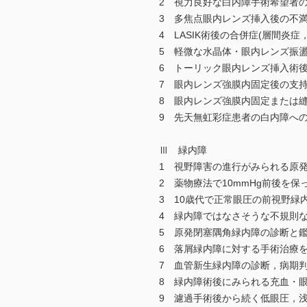
2 視力良好な白内障手術希望者の
3 多焦点眼内レンズ挿入後の不
4 LASIK術後の合併症(層間炎
5 軽微な水晶体・眼内レンズ振
6 トーリック眼内レンズ挿入術後
7 眼内レンズ強膜内固定後の支持
8 眼内レンズ強膜内固定または縫
9 先天無虹彩症患者の白内障への
Ⅲ 緑内障
1 視野障害の進行がみられる原発
2 薬物療法で10mmHg前後を
3 10歳代で正常眼圧の前視野緑
4 緑内障ではなさそうな不規則
5 原発閉塞隅角緑内障の診断と鑑
6 落屑緑内障に対する手術治療を
7 血管新生緑内障の診断，病期判
8 緑内障術後にみられる充血・眼
9 濾過手術後から続く低眼圧，