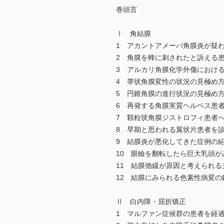
巻頭言
Ⅰ 角結膜
1 アカントアメーバ角膜炎が疑わ
2 角膜を蜂に刺されたと訴える患
3 アルカリ角膜化学外傷におけ
4 帯状角膜変性の状況の見極め方
5 円錐角膜の進行状況の見極め方
6 再発する角膜実質ヘルペス患者
7 顆粒状角膜ジストロフィ患者へ
8 早期と思われる翼状片患者を診
9 結膜炎が悪化してきた症例の紹
10 眼瞼を翻転したら巨大乳頭が
11 結膜弛緩が原因と考えられる
12 結膜にみられる色素性病変の
Ⅱ 白内障・屈折矯正
1 マルファン症候群の患者を経過