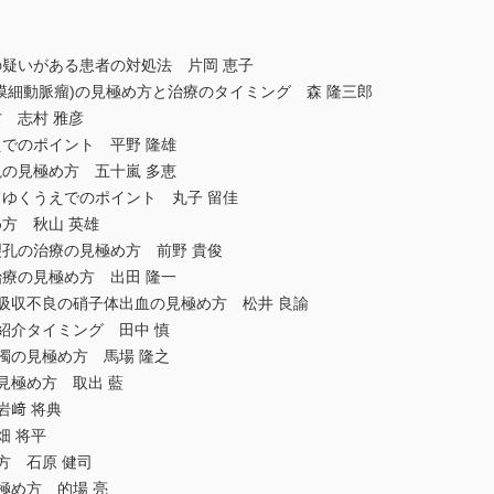
の疑いがある患者の対処法 片岡 恵子
膜細動脈瘤)の見極め方と治療のタイミング 森 隆三郎
 志村 雅彦
でのポイント 平野 隆雄
の見極め方 五十嵐 多恵
ゆくうえでのポイント 丸子 留佳
方 秋山 英雄
孔の治療の見極め方 前野 貴俊
療の見極め方 出田 隆一
吸収不良の硝子体出血の見極め方 松井 良諭
紹介タイミング 田中 慎
濁の見極め方 馬場 隆之
見極め方 取出 藍
岩﨑 将典
畑 将平
方 石原 健司
極め方 的場 亮