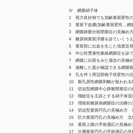
Ⅳ 網膜硝子体
1 視力良好例でも加齢黄斑変性
2 黄斑下血腫(加齢黄斑変性，網
3 網膜静脈分枝閉塞症の見極め方
4 糖尿病黄斑浮腫を診ていくうえ
5 黄斑部に出血を生じた強度近視
6 中心性漿液性脈絡網膜症を診て
7 網膜に白斑をみた場合の見極め
8 遊離した蓋が確認できる網膜裂
9 孔を伴う周辺部格子状変性の治
10 裂孔原性網膜剥離が疑われる
11 切迫型網膜中心静脈閉塞症の
12 飛蚊症を主訴とする硝子体混
13 増殖前糖尿病網膜症の治療の
14 切迫型黄斑円孔の見極め方 
15 巨大黄斑円孔の見極め方 北
16 黄斑上膜の手術適応の見極め
17 分層黄斑円孔の手術適応の見