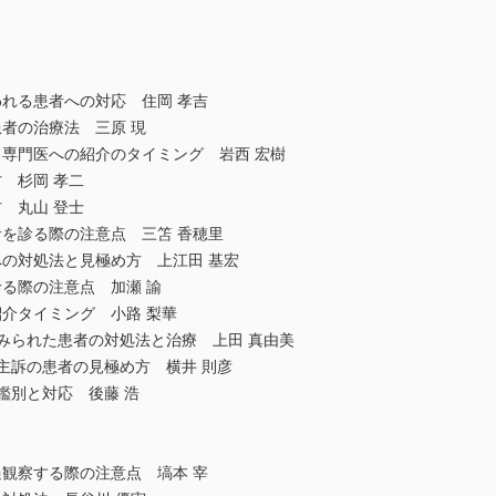
れる患者への対応 住岡 孝吉
者の治療法 三原 現
る専門医への紹介のタイミング 岩西 宏樹
 杉岡 孝二
 丸山 登士
を診る際の注意点 三笘 香穂里
の対処法と見極め方 上江田 基宏
る際の注意点 加瀬 諭
介タイミング 小路 梨華
みられた患者の対処法と治療 上田 真由美
主訴の患者の見極め方 横井 則彦
鑑別と対応 後藤 浩
観察する際の注意点 塙本 宰