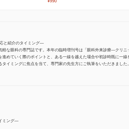
¥990
対応と紹介のタイミング―
気軽な眼科の専門誌です。本年の臨時増刊号は「眼科外来診療―クリニ
を進めていく際のポイントと、ある一線を越えた場合や初診時既に一線
るタイミングに焦点を当て、専門家の先生方にご執筆をいただきました
イミング―