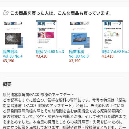
この商品を買った人は、こんな商品も買っています。
臨床眼科
眼科 Vol.68 No.3
臨床眼科
眼科 Vol.68 No.
Vol.80 No.4
¥3,410
Vol.80 No.3
¥3,410
¥3,190
¥3,190
概要
原発閉塞隅角病(PACD)診療のアップデート
どの記事もすぐに役立つ、気軽な眼科の専門誌です。今号の特集は「原発
閉塞隅角病（PACD）診療のアップデート」と題し、失明原因の上位にあ
る原発閉塞隅角緑内障とその前段階を含む疾患概念である原発閉塞隅角
病の診療について、疫学・歴史から診断と治療、そして残された課題まで
をまとめました。本疾患の見落としからの視覚障害・失明を防ぐために
役に立つ知識を満載しております。綜説や連載・投稿論文ともども、ご一