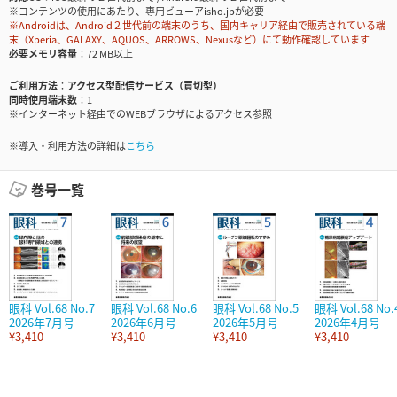
※コンテンツの使用にあたり、専用ビューアisho.jpが必要
※Androidは、Android２世代前の端末のうち、国内キャリア経由で販売されている端
末（Xperia、GALAXY、AQUOS、ARROWS、Nexusなど）にて動作確認しています
必要メモリ容量
72 MB以上
ご利用方法
アクセス型配信サービス（買切型）
同時使用端末数
1
※インターネット経由でのWEBブラウザによるアクセス参照
※導入・利用方法の詳細は
こちら
巻号一覧
眼科 Vol.68 No.7
眼科 Vol.68 No.6
眼科 Vol.68 No.5
眼科 Vol.68 No.
2026年7月号
2026年6月号
2026年5月号
2026年4月号
¥3,410
¥3,410
¥3,410
¥3,410