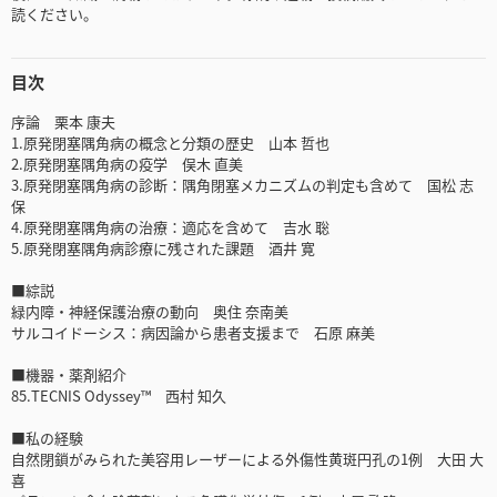
読ください。
目次
序論 栗本 康夫
1.原発閉塞隅角病の概念と分類の歴史 山本 哲也
2.原発閉塞隅角病の疫学 俣木 直美
3.原発閉塞隅角病の診断：隅角閉塞メカニズムの判定も含めて 国松 志
保
4.原発閉塞隅角病の治療：適応を含めて 吉水 聡
5.原発閉塞隅角病診療に残された課題 酒井 寛
■綜説
緑内障・神経保護治療の動向 奥住 奈南美
サルコイドーシス：病因論から患者支援まで 石原 麻美
■機器・薬剤紹介
85.TECNIS Odyssey™ 西村 知久
■私の経験
自然閉鎖がみられた美容用レーザーによる外傷性黄斑円孔の1例 大田 大
喜