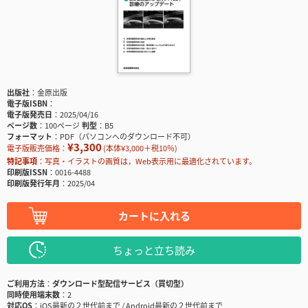
出版社
金原出版
電子版ISBN
電子版発売日
2025/04/16
ページ数
100ページ
判型
B5
フォーマット
PDF（パソコンへのダウンロード不可）
¥3,300
電子版販売価格：
(本体¥3,000＋税10％)
特記事項
写真・イラストの画質は，Web表示用に最適化されています。
印刷版ISSN
0016-4488
印刷版発行年月
2025/04
カートに入れる
ちょっと立ち読み
ご利用方法
ダウンロード型配信サービス（買切型）
同時使用端末数
2
対応OS
iOS最新の２世代前まで / Android最新の２世代前まで