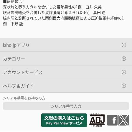
■症例報告
翼状片と春季カタルを合併した若年男性の1例 白井 久美
眼窩蜂窩織炎を合併した涙腺膿瘍と考えられた1例 髙田 遼
緑内障と診断されていた両側巨大内頸動脈瘤による圧迫性視神経症の1
例 下野 龍
isho.jpアプリ
カテゴリー
アカウントサービス
ヘルプ＆ガイド
シリアル番号をお持ちの方
シリアル番号入力