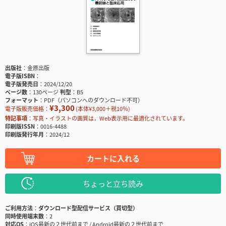
出版社
金原出版
電子版ISBN
電子版発売日
2024/12/20
ページ数
130ページ
判型
B5
フォーマット
PDF（パソコンへのダウンロード不可）
¥3,300
電子版販売価格：
(本体¥3,000＋税10％)
特記事項
写真・イラストの画質は，Web表示用に最適化されています。
印刷版ISSN
0016-4488
印刷版発行年月
2024/12
カートに入れる
ちょっと立ち読み
ご利用方法
ダウンロード型配信サービス（買切型）
同時使用端末数
2
対応OS
iOS最新の２世代前まで / Android最新の２世代前まで