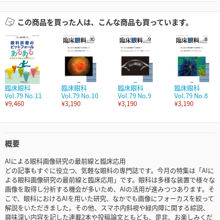
この商品を買った人は、こんな商品も買っています。
臨床眼科
臨床眼科
臨床眼科
臨床眼科
Vol.79 No.11
Vol.79 No.10
Vol.79 No.9
Vol.79 No.8
¥9,460
¥3,190
¥3,190
¥3,190
概要
AIによる眼科画像研究の最前線と臨床応用
どの記事もすぐに役立つ、気軽な眼科の専門誌です。今月の特集は「AIに
よる眼科画像研究の最前線と臨床応用」です。眼科は多様な装置で様々な
画像を取得し分析する機会が多いため、AIの活用が進みつつあります。そ
こで、眼科におけるAIを用いた研究、なかでも画像にフォーカスを絞って
解説をいただきました。その他、スマホ内斜視や緑内障に関する綜説、
興味深い内容を記した連載2本や投稿論文ともども、是非、お楽しみくだ