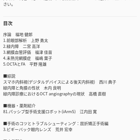
さい。
目次
序論 福地 健郎
1.前眼部解析 上野 勇太
2.緑内障 二宮 高洋
3.網膜血管評価 福津 佳苗
4.未熟児網膜症 福嶋 葉子
5.OCTAとFA 平野 隆雄
■綜説
スマホ内斜視(デジタルデバイスによる後天内斜視) 西川 典子
緑内障と角膜の性状 木内 良明
緑内障診療におけるOCT angiographyの現状 高橋 直樹
■機器・薬剤紹介
81.パッシブ型手術支援ロボット(iArmS) 江内田 寛
■手術のコツとトラブルシューティング：屈折矯正手術編
3.ピギーバック眼内レンズ 荒井 宏幸