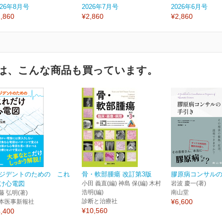
026年8月号
2026年7月号
2026年6月号
,860
¥2,860
¥2,860
は、こんな商品も買っています。
ジデントのための これ
骨・軟部腫瘍 改訂第3版
膠原病コンサル
け心電図
小田 義直(編) 神島 保(編) 木村
岩波 慶一(著)
浩明(編)
南山堂
藤 弘明(著)
診断と治療社
¥6,600
本医事新報社
¥10,560
,400