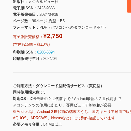
出版社
メジカルビュー社
電子版ISSN
2423-9666
電子版発売日
2024/04/19
ページ数
96ページ
判型
B5
フォーマット
PDF（パソコンへのダウンロード不可）
¥2,750
電子版販売価格：
(本体¥2,500＋税10％)
印刷版ISSN
0286-5394
印刷版発行年月
2024/04
ご利用方法
ダウンロード型配信サービス（買切型）
同時使用端末数
3
対応OS
iOS最新の２世代前まで / Android最新の２世代前まで
※コンテンツの使用にあたり、専用ビューアisho.jpが必要
※Androidは、Android２世代前の端末のうち、国内キャリア経由で販
AQUOS、ARROWS、Nexusなど）にて動作確認しています
必要メモリ容量
54 MB以上