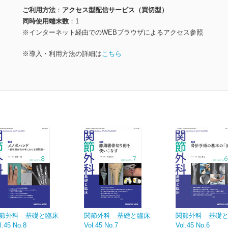
ご利用方法
アクセス型配信サービス（買切型）
同時使用端末数
1
※インターネット経由でのWEBブラウザによるアクセス参照
※導入・利用方法の詳細は
こちら
節外科 基礎と臨床
関節外科 基礎と臨床
関節外科 基礎
l.45 No.8
Vol.45 No.7
Vol.45 No.6