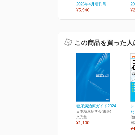
2026年4月増刊号
2
¥5,940
¥2
この商品を買った人
糖尿病治療ガイド2024
レ
日本糖尿病学会(編著)
だ
文光堂
佐
¥1,100
日
¥4