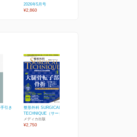
2026年5月号
2026年4月号
2
¥2,860
¥2,860
¥
の手引き
整形外科 SURGICAL
TECHNIQUE（サージカ...
メディカ出版
¥2,750