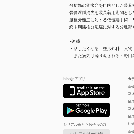
分離部の骨癒合を目的とした装
骨髄浮腫消失を装具着用期間とし
腰椎分離症に対する低侵襲手術：
終末期腰椎分離症に対する分離部修復術
●連載
・話したくなる 整形外科 人物
「また病気は繰り返される：野
isho.jpアプリ
カ
基
臨
臨
臨
臨
社
シリアル番号をお持ちの方
基
シリアル番号登録