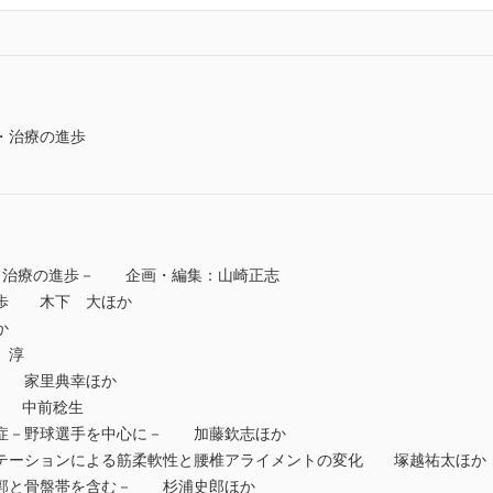
・治療の進歩
・治療の進歩－ 企画・編集：山崎正志
進歩 木下 大ほか
か
 淳
療 家里典幸ほか
価 中前稔生
離症－野球選手を中心に－ 加藤欽志ほか
テーションによる筋柔軟性と腰椎アライメントの変化 塚越祐太ほか
胸郭と骨盤帯を含む－ 杉浦史郎ほか