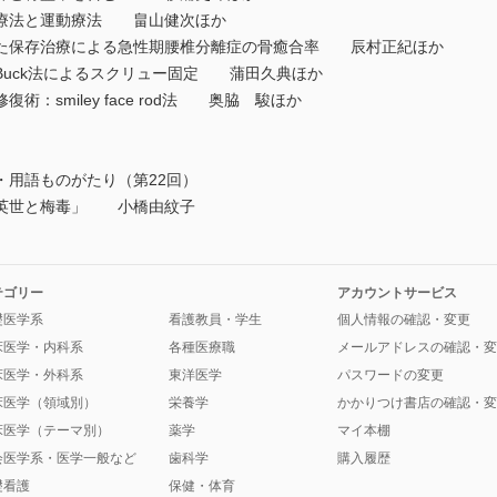
具療法と運動療法 畠山健次ほか
た保存治療による急性期腰椎分離症の骨癒合率 辰村正紀ほか
Buck法によるスクリュー固定 蒲田久典ほか
：smiley face rod法 奥脇 駿ほか
・用語ものがたり（第22回）
口英世と梅毒」 小橋由紋子
テゴリー
アカウントサービス
礎医学系
看護教員・学生
個人情報の確認・変更
床医学・内科系
各種医療職
メールアドレスの確認・変
床医学・外科系
東洋医学
パスワードの変更
床医学（領域別）
栄養学
かかりつけ書店の確認・変
床医学（テーマ別）
薬学
マイ本棚
会医学系・医学一般など
歯科学
購入履歴
礎看護
保健・体育