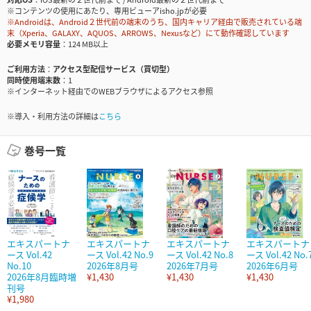
※コンテンツの使用にあたり、専用ビューアisho.jpが必要
※Androidは、Android２世代前の端末のうち、国内キャリア経由で販売されている端
末（Xperia、GALAXY、AQUOS、ARROWS、Nexusなど）にて動作確認しています
必要メモリ容量
124 MB以上
ご利用方法
アクセス型配信サービス（買切型）
同時使用端末数
1
※インターネット経由でのWEBブラウザによるアクセス参照
※導入・利用方法の詳細は
こちら
巻号一覧
エキスパートナ
エキスパートナ
エキスパートナ
エキスパートナ
ース Vol.42
ース Vol.42 No.9
ース Vol.42 No.8
ース Vol.42 No.
No.10
2026年8月号
2026年7月号
2026年6月号
2026年8月臨時増
¥1,430
¥1,430
¥1,430
刊号
¥1,980