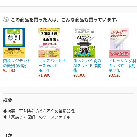
この商品を買った人は、こんな商品も買っています。
内科レジデント
エキスパートナ
あっという間の
ドレッシング材
の鉄則 第4版
ース Vol.41
AIスライド作成
のすべて 改訂
¥5,280
No.14
術
第２版
¥1,980
¥3,300
¥3,520
概要
◆増悪・再入院を防ぐ心不全の最新知識
◆「家族ケア探偵」のケースファイル
目次