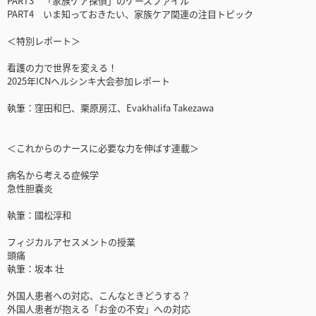
PART3 「家族ケア探偵」のケースファイル
PART4 いま知っておきたい、家族ケア関連の注目トピック
＜特別レポート＞
看護の力で世界を変える！
2025年ICNヘルシンキ大会参加レポート
執筆：窪田和巳、栗原房江、Evakhalifa Takezawa
＜これからのナースに必要な力を伸ばす連載＞
病名から考える症候学
急性胆嚢炎
執筆：國松淳和
フィジカルアセスメントの授業
頭痛
執筆：坂本 壮
外国人患者への対応、こんなときどうする？
外国人患者が抱える「お金の不安」への対応