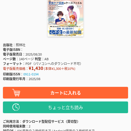
出版社
照林社
電子版ISBN
電子版発売日
2025/08/20
ページ数
140ページ
判型
AB
フォーマット
PDF（パソコンへのダウンロード不可）
¥1,430
電子版販売価格：
(本体¥1,300＋税10％)
印刷版ISSN
0911-0194
印刷版発行年月
2025/08
カートに入れる
ちょっと立ち読み
ご利用方法
ダウンロード型配信サービス（買切型）
同時使用端末数
2
対応OS
iOS最新の２世代前まで / Android最新の２世代前まで