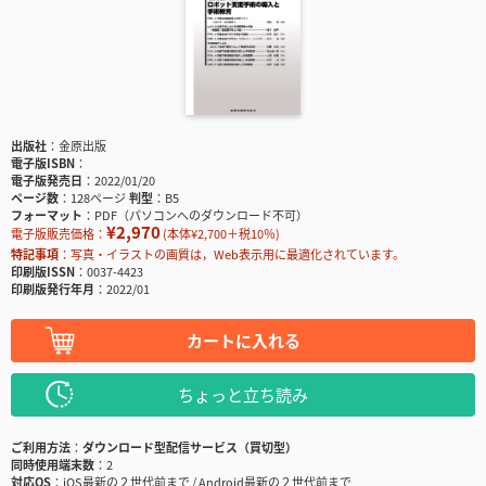
出版社
金原出版
電子版ISBN
電子版発売日
2022/01/20
ページ数
128ページ
判型
B5
フォーマット
PDF（パソコンへのダウンロード不可）
¥2,970
電子版販売価格：
(本体¥2,700＋税10％)
特記事項
写真・イラストの画質は，Web表示用に最適化されています。
印刷版ISSN
0037-4423
印刷版発行年月
2022/01
カートに入れる
ちょっと立ち読み
ご利用方法
ダウンロード型配信サービス（買切型）
同時使用端末数
2
対応OS
iOS最新の２世代前まで / Android最新の２世代前まで