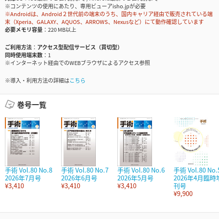
※コンテンツの使用にあたり、専用ビューアisho.jpが必要
※Androidは、Android２世代前の端末のうち、国内キャリア経由で販売されている端
末（Xperia、GALAXY、AQUOS、ARROWS、Nexusなど）にて動作確認しています
必要メモリ容量
220 MB以上
ご利用方法
アクセス型配信サービス（買切型）
同時使用端末数
1
※インターネット経由でのWEBブラウザによるアクセス参照
※導入・利用方法の詳細は
こちら
巻号一覧
手術 Vol.80 No.8
手術 Vol.80 No.7
手術 Vol.80 No.6
手術 Vol.80 No.
2026年7月号
2026年6月号
2026年5月号
2026年4月臨時
¥3,410
¥3,410
¥3,410
刊号
¥9,900