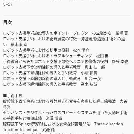
いる。
目次
ロボット支援手術施設導入のポイント─プロクターの立場から 柴崎 晋
ロボット支援手術における術野展開の特徴─胸腔鏡/腹腔鏡手術との違
い 稲木 紀幸
ロボット支援手術における助手の役割 松本 陽介
ロボット支援手術におけるトラブルシューティング 松田 宙
手術教育からみたロボット支援下鼠径ヘルニア修復術の役割 齊藤 卓也
ロボット支援下食道切除術の導入と手術教育 奥山 桂一郎
ロボット支援下胃切除術の導入と手術教育 小濱 和貴
ロボット支援下直腸切除術の導入と手術教育 川合 一茂
ロボット支援下膵切除術の導入と手術教育 高木 弘誠
■手術手技
腹腔鏡下胃切除術における脾静脈走行変異を考慮した膵上縁郭清 大谷
将秀
センハンス・デジタル・ラパロスコピー・システムを用いた大腸癌手術
の手術手技と短期成績 米澤 博貴
腹腔鏡下Spiegel葉切除における安全な術野展開法─Three-direction
Traction Technique 武藤 純