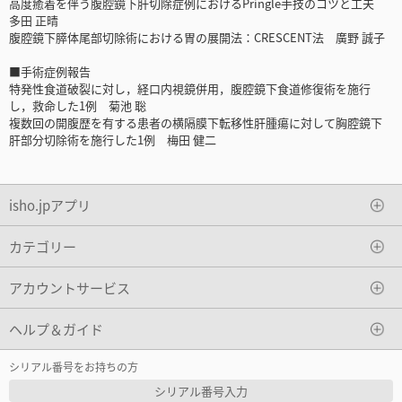
高度癒着を伴う腹腔鏡下肝切除症例におけるPringle手技のコツと工夫
多田 正晴
腹腔鏡下膵体尾部切除術における胃の展開法：CRESCENT法 廣野 誠子
■手術症例報告
特発性食道破裂に対し，経口内視鏡併用，腹腔鏡下食道修復術を施行
し，救命した1例 菊池 聡
複数回の開腹歴を有する患者の横隔膜下転移性肝腫瘍に対して胸腔鏡下
肝部分切除術を施行した1例 梅田 健二
isho.jpアプリ
カテゴリー
アカウントサービス
ヘルプ＆ガイド
シリアル番号をお持ちの方
シリアル番号入力