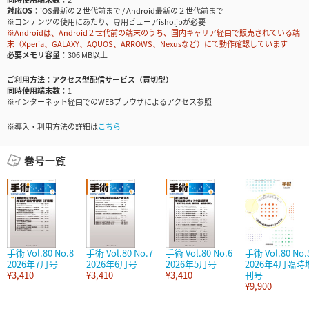
対応OS
iOS最新の２世代前まで / Android最新の２世代前まで
※コンテンツの使用にあたり、専用ビューアisho.jpが必要
※Androidは、Android２世代前の端末のうち、国内キャリア経由で販売されている端
末（Xperia、GALAXY、AQUOS、ARROWS、Nexusなど）にて動作確認しています
必要メモリ容量
306 MB以上
ご利用方法
アクセス型配信サービス（買切型）
同時使用端末数
1
※インターネット経由でのWEBブラウザによるアクセス参照
※導入・利用方法の詳細は
こちら
巻号一覧
手術 Vol.80 No.8
手術 Vol.80 No.7
手術 Vol.80 No.6
手術 Vol.80 No.
2026年7月号
2026年6月号
2026年5月号
2026年4月臨時
¥3,410
¥3,410
¥3,410
刊号
¥9,900