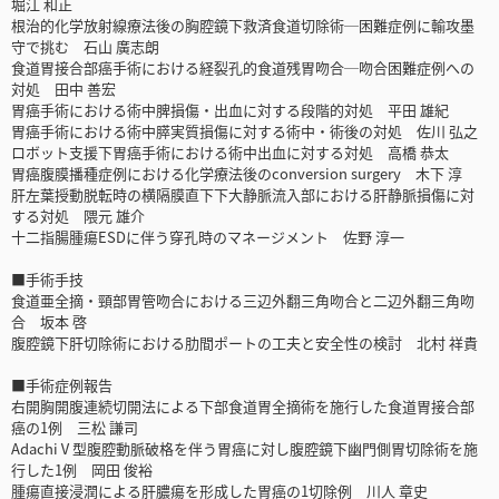
堀江 和正
根治的化学放射線療法後の胸腔鏡下救済食道切除術─困難症例に輸攻墨
守で挑む 石山 廣志朗
食道胃接合部癌手術における経裂孔的食道残胃吻合─吻合困難症例への
対処 田中 善宏
胃癌手術における術中脾損傷・出血に対する段階的対処 平田 雄紀
胃癌手術における術中膵実質損傷に対する術中・術後の対処 佐川 弘之
ロボット支援下胃癌手術における術中出血に対する対処 高橋 恭太
胃癌腹膜播種症例における化学療法後のconversion surgery 木下 淳
肝左葉授動脱転時の横隔膜直下下大静脈流入部における肝静脈損傷に対
する対処 隈元 雄介
十二指腸腫瘍ESDに伴う穿孔時のマネージメント 佐野 淳一
■手術手技
食道亜全摘・頸部胃管吻合における三辺外翻三角吻合と二辺外翻三角吻
合 坂本 啓
腹腔鏡下肝切除術における肋間ポートの工夫と安全性の検討 北村 祥貴
■手術症例報告
右開胸開腹連続切開法による下部食道胃全摘術を施行した食道胃接合部
癌の1例 三松 謙司
AdachiⅤ型腹腔動脈破格を伴う胃癌に対し腹腔鏡下幽門側胃切除術を施
行した1例 岡田 俊裕
腫瘍直接浸潤による肝膿瘍を形成した胃癌の1切除例 川人 章史