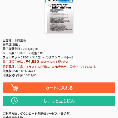
出版社
金原出版
電子版ISBN
電子版発売日
2021/06/20
ページ数
188ページ
判型
B5
フォーマット
PDF（パソコンへのダウンロード不可）
¥4,950
電子版販売価格：
(本体¥4,500＋税10％)
特記事項
写真・イラストの画質は，Web表示用に最適化されています。
印刷版ISSN
0037-4423
印刷版発行年月
2021/06
カートに入れる
ちょっと立ち読み
ご利用方法
ダウンロード型配信サービス（買切型）
同時使用端末数
2