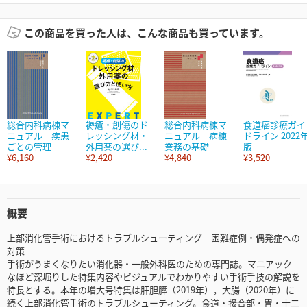
この商品を買った人は、こんな商品も買っています。
総合内科病棟マ
褥瘡・創傷のド
総合内科病棟マ
食道癌診療ガイ
ニュアル 疾患
レッシング材・
ニュアル 病棟
ドライン 2022
ごとの管理
外用薬の選び...
業務の基礎
版
¥6,160
¥2,420
¥4,840
¥3,520
概要
上部消化管手術におけるトラブルシューティング─困難症例・偶発症への
対策
手術がうまくなりたい消化器・一般外科医のための専門誌。マニアック
なほど深堀りした特集内容やビジュアルでわかりやすい手術手技の解説を
特長とする。本年の増大号特集は肝胆膵（2019年），大腸（2020年）に
続く上部消化管手術のトラブルシューティング。食道・接合部・胃・十二