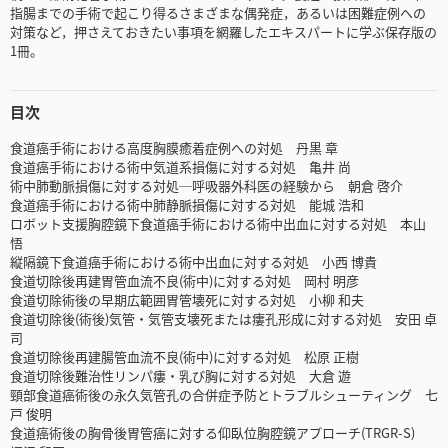
指腸までの手術で起こり得るさまざまな偶発症，あるいは困難症例への
対策など，押さえておきたい事項を網羅したエキスパートに学ぶ保存版の
1冊。
目次
食道癌手術における高度胸膜癒着症例への対処 丹黒 章
食道癌手術における術中気道系損傷に対する対処 亀井 尚
術中肺動脈損傷に対する対処─呼吸器外科医の経験から 朝倉 啓介
食道癌手術における術中肺静脈損傷に対する対処 能城 浩和
ロボット支援胸腔鏡下食道癌手術における術中出血に対する対処 本山
悟
縦隔鏡下食道癌手術における術中出血に対する対処 小西 博貴
食道切除後再建胃管血流不良(術中)に対する対処 岡村 明彦
食道切除術後の早期広範囲胃管壊死に対する対処 小柳 和夫
食道切除後(術後)気管・気管支壊死または瘻孔形成に対する対処 安田 卓
司
食道切除後再建腸管血流不良(術中)に対する対処 松原 正樹
食道切除後難治性リンパ瘻・乳び胸に対する対処 大倉 遊
頸部食道癌術後の永久気管孔の合併症予防とトラブルシューティング 七
戸 俊明
食道癌術後の胸骨後胃管癌に対する仰臥位胸腔鏡アプローチ(TRGR-S)