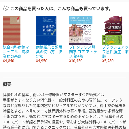
この商品を買った人は、こんな商品も買っています。
総合内科病棟マ
病棟指示と頻用
プロメテウス解
ブラッシュアッ
ニュアル 病棟
薬の使い方 決
剖学 コア アトラ
プ急性腹症 第
業務の基礎
定版
ス 第4版
版
¥4,840
¥4,950
¥10,450
¥5,280
概要
膵臓外科の基本手術2021─修練医がマスターすべき術式とは
手術がうまくなりたい消化器・一般外科医のための専門誌。マニアック
なほど深堀りした特集内容やビジュアルでわかりやすい手術手技の解説を
特長とする。本号のテーマは膵臓外科の基本手術。高難度かつ多様な膵
手術の数々を，効果的にマスターするためのポイントとは？ 膵臓外科の
エキスパートが語る膵手術の極意や，胃および大腸外科のエキスパートが
語る膵手術に応用できるテクニックなど，膵臓外科を志す修練医必携の特