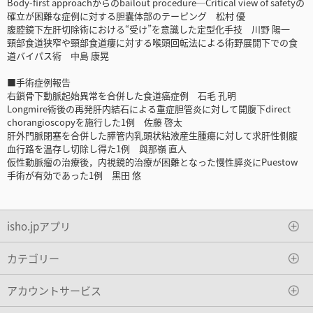
Body-first approachからのbailout procedure─Critical view of safetyの
確立が困難な症例に対する胆囊体部のテーピング 松村 優
腹腔鏡下左肝切除術における“受け”を意識した定型化手技 川野 陽一
頸部食道狭窄や頸部食道瘻に対する喉頭回転法による術野展開下での食
道バイパス術 中島 康晃
■手術症例報告
右鎖骨下動脈起始異常を合併した食道癌症例 石毛 孔明
Longmire術後の再発肝内結石による重症胆管炎に対して開腹下direct
chorangioscopyを施行した1例 佐藤 啓太
肝外門脈閉塞を合併した膵管内乳頭状粘液産生腫瘍に対して求肝性側腹
血行路を温存し切除し得た1例 與那嶺 直人
仮性動脈瘤の治療後，内視鏡的治療が困難となった慢性膵炎にPuestow
手術が有効であった1例 黒田 悠
isho.jpアプリ
カテゴリー
アカウントサービス