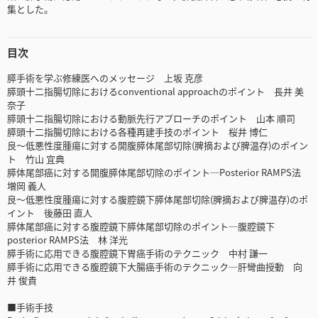
集とした。
目次
膵手術を学ぶ修練医へのメッセージ 上坂 克彦
膵頭十二指腸切除におけるconventional approachのポイント 長井 美
奈子
膵頭十二指腸切除における動脈先行アプローチのポイント 山本 順司
膵頭十二指腸切除における各種再建手技のポイント 桜井 博仁
良～低悪性度腫瘍に対する開腹膵体尾部切除(脾摘および脾温存)のポイン
ト 竹山 宜典
膵体尾部癌に対する開腹膵体尾部切除のポイント─Posterior RAMPS法
増岡 義人
良～低悪性度腫瘍に対する腹腔鏡下膵体尾部切除(脾摘および脾温存)のポ
イント 後藤田 直人
膵体尾部癌に対する腹腔鏡下膵体尾部切除のポイント─腹腔鏡下
posterior RAMPS法 林 洋光
膵手術に応用できる腹腔鏡下胃癌手術のテクニック 中村 謙一
膵手術に応用できる腹腔鏡下大腸癌手術のテクニック─肝彎曲授動 向
井 俊貴
■手術手技