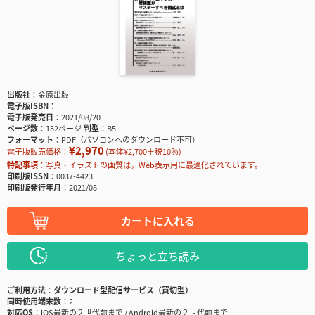
出版社
金原出版
電子版ISBN
電子版発売日
2021/08/20
ページ数
132ページ
判型
B5
フォーマット
PDF（パソコンへのダウンロード不可）
¥2,970
電子版販売価格：
(本体¥2,700＋税10％)
特記事項
写真・イラストの画質は，Web表示用に最適化されています。
印刷版ISSN
0037-4423
印刷版発行年月
2021/08
カートに入れる
ちょっと立ち読み
ご利用方法
ダウンロード型配信サービス（買切型）
同時使用端末数
2
対応OS
iOS最新の２世代前まで / Android最新の２世代前まで