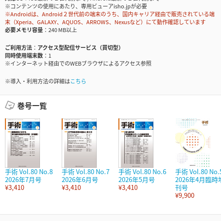
※コンテンツの使用にあたり、専用ビューアisho.jpが必要
※Androidは、Android２世代前の端末のうち、国内キャリア経由で販売されている端
末（Xperia、GALAXY、AQUOS、ARROWS、Nexusなど）にて動作確認しています
必要メモリ容量
240 MB以上
ご利用方法
アクセス型配信サービス（買切型）
同時使用端末数
1
※インターネット経由でのWEBブラウザによるアクセス参照
※導入・利用方法の詳細は
こちら
巻号一覧
手術 Vol.80 No.8
手術 Vol.80 No.7
手術 Vol.80 No.6
手術 Vol.80 No.
2026年7月号
2026年6月号
2026年5月号
2026年4月臨時
¥3,410
¥3,410
¥3,410
刊号
¥9,900