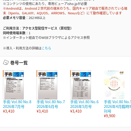
※コンテンツの使用にあたり、専用ビューアisho.jpが必要
※Androidは、Android２世代前の端末のうち、国内キャリア経由で販売されている端
末（Xperia、GALAXY、AQUOS、ARROWS、Nexusなど）にて動作確認しています
必要メモリ容量
262 MB以上
ご利用方法
アクセス型配信サービス（買切型）
同時使用端末数
1
※インターネット経由でのWEBブラウザによるアクセス参照
※導入・利用方法の詳細は
こちら
巻号一覧
手術 Vol.80 No.8
手術 Vol.80 No.7
手術 Vol.80 No.6
手術 Vol.80 No.
2026年7月号
2026年6月号
2026年5月号
2026年4月臨時
¥3,410
¥3,410
¥3,410
刊号
¥9,900