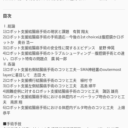
目次
Ⅰ.総論
1)ロボット支援結腸癌手術の現状と課題 有賀 翔太
2)ロボット支援結腸癌手術の手術適応―今後の1st choiceは腹腔鏡かロボ
ットか 奥谷 浩一
3)ロボット支援結腸癌手術の安全性に関するエビデンス 星野 伸晃
4)ロボット支援結腸癌手術のトラブルシューティング―腹腔鏡手術との違
い，ロボット特有の問題点 廣 純一郎
Ⅱ.各論
1)ロボット支援右側結腸癌手術のコツと工夫—SMA神経叢のoutermost
layerに着目して 志田 大
2)ロボット支援横行結腸癌手術のコツと工夫 植村 守
3)ロボット支援左側結腸癌手術のコツと工夫 高島 順平
4)困難症例に対するロボット支援結腸癌手術のコツと工夫 諏訪 雄亮
5)ロボット支援結腸癌手術における体腔内オーバーラップ吻合のコツと工
夫 南原 翔
6)ロボット支援結腸癌手術における体腔内デルタ吻合のコツと工夫 上畑
恭平
■手術手技