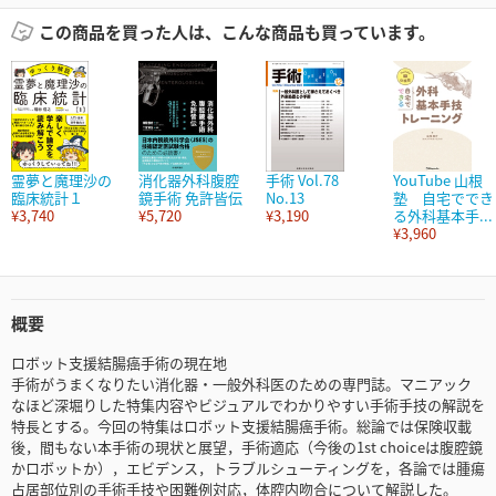
この商品を買った人は、こんな商品も買っています。
霊夢と魔理沙の
消化器外科腹腔
手術 Vol.78
YouTube 山根
臨床統計１
鏡手術 免許皆伝
No.13
塾 自宅ででき
¥3,740
¥5,720
¥3,190
る外科基本手...
¥3,960
概要
ロボット支援結腸癌手術の現在地
手術がうまくなりたい消化器・一般外科医のための専門誌。マニアック
なほど深堀りした特集内容やビジュアルでわかりやすい手術手技の解説を
特長とする。今回の特集はロボット支援結腸癌手術。総論では保険収載
後，間もない本手術の現状と展望，手術適応（今後の1st choiceは腹腔鏡
かロボットか），エビデンス，トラブルシューティングを，各論では腫瘍
占居部位別の手術手技や困難例対応，体腔内吻合について解説した。