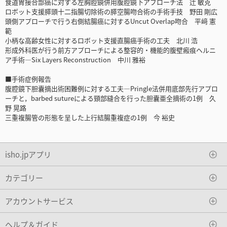
食道胃接合部癌に対する左胸腔鏡併用腹腔鏡下アプローチ法 辻 敏克
ロボット支援膵頭十二指腸切除術の膵空腸吻合術の手術手技 野田 剛広
頭側アプローチで行う右側結腸癌に対するUncut Overlap吻合 平﨑 憲
範
小柄な高齢女性に対するロボット支援直腸癌手術の工夫 北川 浩
形成外科医が行う前方アプローチによる整容的・機能的腹壁瘢痕ヘルニ
ア手術―Six Layers Reconstruction 中川 雅裕
■手術症例報告
腹腔鏡下胆囊摘出術困難例に対する工夫―Pringle法併用底部先行アプロ
ーチと，barbed sutureによる頸部縫合を行った胆囊亜全摘術の1例 久
野 晃路
三重複腸管の形態を呈した上行結腸重複症の1例 今 裕史
isho.jpアプリ
カテゴリー
アカウントサービス
ヘルプ＆ガイド