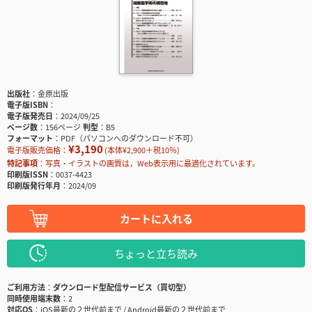
出版社
金原出版
電子版ISBN
電子版発売日
2024/09/25
ページ数
156ページ
判型
B5
フォーマット
PDF（パソコンへのダウンロード不可）
¥3,190
電子版販売価格：
(本体¥2,900＋税10％)
特記事項
写真・イラストの画質は，Web表示用に最適化されています。
印刷版ISSN
0037-4423
印刷版発行年月
2024/09
カートに入れる
ちょっと立ち読み
ご利用方法
ダウンロード型配信サービス（買切型）
同時使用端末数
2
対応OS
iOS最新の２世代前まで / Android最新の２世代前まで