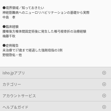
●境界領域／知っておきたい
神経筋難病へのニューロリハビリテーションの基礎から実際
中島 孝
●臨床経験
腰椎後方椎体間固定術後に発生した椎弓根骨折の治療経験
梅藤千秋
●症例報告
未治療で17歳まで経過した強剛母指の1例
野間啓佑・他
isho.jpアプリ
カテゴリー
アカウントサービス
ヘルプ＆ガイド