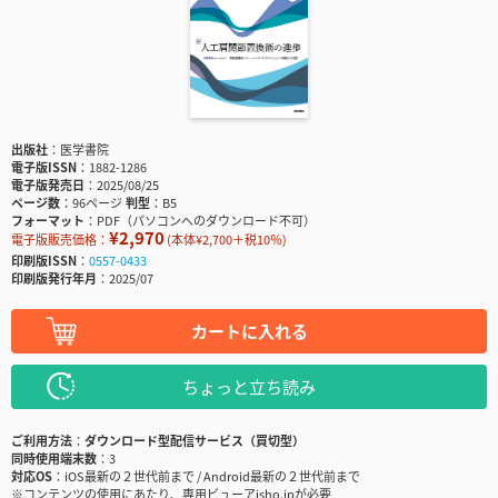
出版社
医学書院
電子版ISSN
1882-1286
電子版発売日
2025/08/25
ページ数
96ページ
判型
B5
フォーマット
PDF（パソコンへのダウンロード不可）
¥2,970
電子版販売価格：
(本体¥2,700＋税10％)
印刷版ISSN
0557-0433
印刷版発行年月
2025/07
カートに入れる
ちょっと立ち読み
ご利用方法
ダウンロード型配信サービス（買切型）
同時使用端末数
3
対応OS
iOS最新の２世代前まで / Android最新の２世代前まで
※コンテンツの使用にあたり、専用ビューアisho.jpが必要