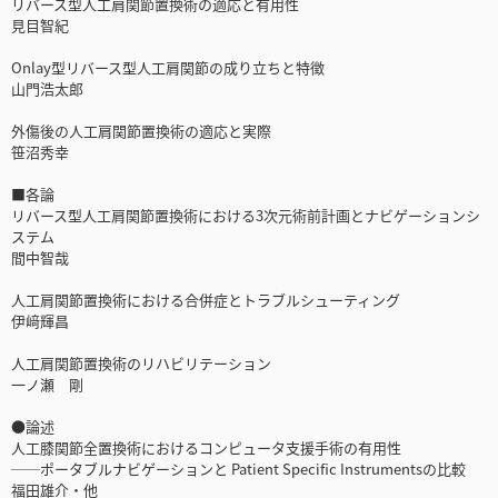
リバース型人工肩関節置換術の適応と有用性
見目智紀
Onlay型リバース型人工肩関節の成り立ちと特徴
山門浩太郎
外傷後の人工肩関節置換術の適応と実際
笹沼秀幸
■各論
リバース型人工肩関節置換術における3次元術前計画とナビゲーションシ
ステム
間中智哉
人工肩関節置換術における合併症とトラブルシューティング
伊﨑輝昌
人工肩関節置換術のリハビリテーション
一ノ瀬 剛
●論述
人工膝関節全置換術におけるコンピュータ支援手術の有用性
──ポータブルナビゲーションと Patient Specific Instrumentsの比較
福田雄介・他