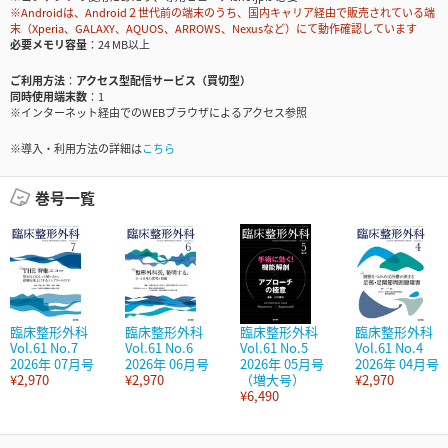
※Androidは、Android２世代前の端末のうち、国内キャリア経由で販売されている端
末（Xperia、GALAXY、AQUOS、ARROWS、Nexusなど）にて動作確認しています
必要メモリ容量
24 MB以上
ご利用方法
アクセス型配信サービス（買切型）
同時使用端末数
1
※インターネット経由でのWEBブラウザによるアクセス参照
※導入・利用方法の詳細は
こちら
巻号一覧
臨床整形外科
臨床整形外科
臨床整形外科
臨床整形外科
Vol.61 No.7
Vol.61 No.6
Vol.61 No.5
Vol.61 No.4
2026年 07月号
2026年 06月号
2026年 05月号
2026年 04月号
¥2,970
¥2,970
（増大号）
¥2,970
¥6,490