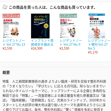
この商品を買った人は、こんな商品も買っています。
レジデントノー
インプラント周
レジデントノー
レジデントノー
ト Vol.27 No.13
囲骨折を極める
ト Vol.27 No.9
ト増刊 Vol.27
¥2,530
¥16,500
¥2,530
No.5
¥5,170
概要
特集 人工肩関節置換術の進歩 よりよい臨床・研究を目指す整形外科医
の「うまくなりたい」「学びたい」に応える月刊誌。知らないままでい
られないタイムリーなテーマに、トップランナーによる企画と多角的な
解説で迫る「特集」。一流査読者による厳正審査を経た原著論文は「論
述」「臨床経験」「症例報告」など、充実のラインナップ。2020年から
スタートした大好評の増大号は選り抜いたテーマを通常号よりさらに深
く掘り下げてお届け。毎号、整形外科医に “響く” 情報を多彩に発信す