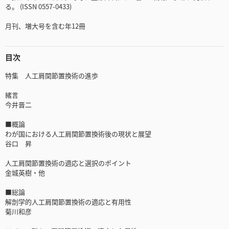
る。 (ISSN 0557-0433)
月刊、増大号を含む年12冊
目次
特集 人工肩関節置換術の進歩
緒言
今井晋二
■概論
わが国における人工肩関節置換術後の現状と展望
谷口 昇
人工肩関節置換術の適応と選択のポイント
金城英樹・他
■総論
解剖学的人工肩関節置換術の適応と有用性
菊川和彦