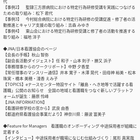
代
【事例2】 聖隷三方原病院における特定行為研修受講を実践につなげる
ための取り組み：松下 君代
【事例3】 今村総合病院における特定行為研修の受講促進・修了者の活
動推進とキャリア支援の取り組み：吉森 みゆき
【事例4】 東山会における特定行為研修受講と修了者の活動を推進する
取り組み：福地 洋子
◆JNA/日本看護協会のページ
【会長の手帳】秋山 智弥
【副会長活動ダイジェスト】任 和子・山本 則子・勝又 浜子
【専務理事からのワークリポート】中野 夕香里
【常任理事のマンスリー通信】井本 寛子・木澤 晃代・田母神 裕美・松本
珠実・橋本 美穂・淺香 えみ子
【TOPICS】eナースセンター特設サイト「離島・へき地等で活躍する看
護職」公開のお知らせ 全国の地域と看護職をつなぐ新しいプラットフ
ォームが誕生：藤原 怜峰
【JNA INFORMATION】
【看護研修学校の窓から】武良 由香
【都道府県看護協会事業だより】神奈川県：藤波 富美子
◆Feature for Managers 看護職のオンボーディング 中途採用者が組織に
定着する
【インタビュー】中途採用者が職場になじむ仕組みづくり：尾形 真実哉