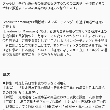
プからは、特定行為研修の受講を促進するための工夫や、研修修了者の
活動を推進するための実際の取り組みを紹介します。
Feature for managers:看護職のオンボーディング 中途採用者が組織に
定着する
【Feature for Managers】では、看護管理者が知っておくべき看護管理の
基礎知識や最新情報を、毎号テーマを変えてわかりやすくお届けします。
今月号では、定着支援策として注目される「オンボーディング」を中途採
用者に焦点を当てて取り上げます。オンボーディングの概要や具体策、管
理者に求められる役割について、『組織になじませる力』（アルク）の著
者である尾形真実哉氏にお話をうかがいました。
目次
◆特集 特定行為研修制度のさらなる活用を
【総論】 「特定行為研修の組織定着化支援事業」の趣旨と日本看護協
会の取り組み：木澤 晃代
【解説】 組織定着化支援事業の実施における現状と課題：渋谷 智恵
【事例1】 埼玉医科大学グループ看護部における特定行為研修制度の活
用戦略について：原嶋 弥生・池田 光子・須田 裕子・青木 正康・武藤 光