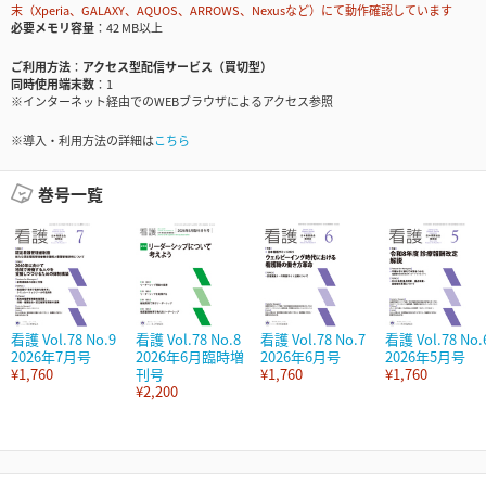
末（Xperia、GALAXY、AQUOS、ARROWS、Nexusなど）にて動作確認しています
必要メモリ容量
42 MB以上
ご利用方法
アクセス型配信サービス（買切型）
同時使用端末数
1
※インターネット経由でのWEBブラウザによるアクセス参照
※導入・利用方法の詳細は
こちら
巻号一覧
看護 Vol.78 No.9
看護 Vol.78 No.8
看護 Vol.78 No.7
看護 Vol.78 No.
2026年7月号
2026年6月臨時増
2026年6月号
2026年5月号
¥1,760
刊号
¥1,760
¥1,760
¥2,200