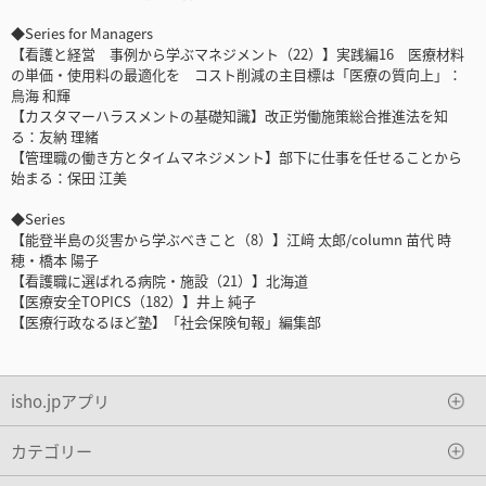
◆Series for Managers
【看護と経営 事例から学ぶマネジメント（22）】実践編16 医療材料
の単価・使用料の最適化を コスト削減の主目標は「医療の質向上」：
鳥海 和輝
【カスタマーハラスメントの基礎知識】改正労働施策総合推進法を知
る：友納 理緒
【管理職の働き方とタイムマネジメント】部下に仕事を任せることから
始まる：保田 江美
◆Series
【能登半島の災害から学ぶべきこと（8）】江﨑 太郎/column 苗代 時
穂・橋本 陽子
【看護職に選ばれる病院・施設（21）】北海道
【医療安全TOPICS（182）】井上 純子
【医療行政なるほど塾】「社会保険旬報」編集部
isho.jpアプリ
カテゴリー