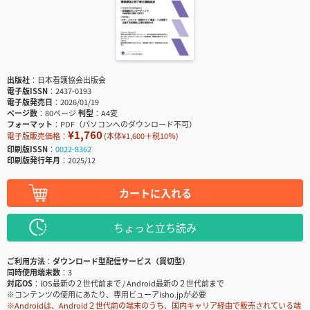
出版社
日本看護協会出版会
電子版ISSN
2437-0193
電子版発売日
2026/01/19
ページ数
80ページ
判型
A4変
フォーマット
PDF（パソコンへのダウンロード不可）
¥1,760
電子版販売価格：
(本体¥1,600＋税10％)
印刷版ISSN
0022-8362
印刷版発行年月
2025/12
カートに入れる
ちょっと立ち読み
ご利用方法
ダウンロード型配信サービス（買切型）
同時使用端末数
3
対応OS
iOS最新の２世代前まで / Android最新の２世代前まで
※コンテンツの使用にあたり、専用ビューアisho.jpが必要
※Androidは、Android２世代前の端末のうち、国内キャリア経由で販売されている端