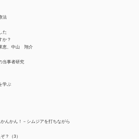
療法
した
すか？
果恵、中山 翔介
の当事者研究
を学ぶ
れかんかん！－シムジアを打ちながら
ぞ？（3）