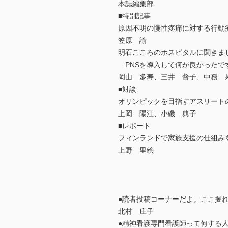
本誌編集部
■特別記事
原因不明の慢性疼痛に対する行動
笠原 諭
明石こころのホスピタルに聞きま
PNSを導入して何が良かったで
岡山 多寿、三井 督子、中務 
■対談
オリンピックを目指すアスリート
上岡 陽江、小磯 典子
■レポート
フィンランドで家族支援の仕組み
上野 里絵
●読者投稿コーナーだよ。ここ掘
北村 庄子
●精神看護専門看護師って何する人