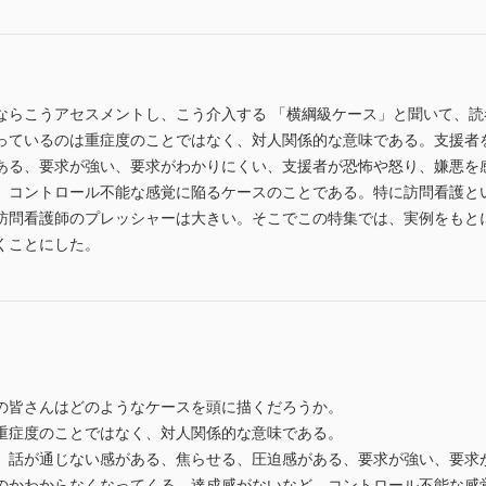
ならこうアセスメントし、こう介入する 「横綱級ケース」と聞いて、
っているのは重症度のことではなく、対人関係的な意味である。支援者
ある、要求が強い、要求がわかりにくい、支援者が恐怖や怒り、嫌悪を
、コントロール不能な感覚に陥るケースのことである。特に訪問看護とい
訪問看護師のプレッシャーは大きい。そこでこの特集では、実例をもと
くことにした。
の皆さんはどのようなケースを頭に描くだろうか。
重症度のことではなく、対人関係的な意味である。
、話が通じない感がある、焦らせる、圧迫感がある、要求が強い、要求
のかわからなくなってくる、達成感がないなど、コントロール不能な感