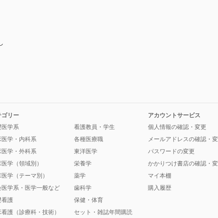
し
テゴリー
アカウントサービス
礎医学系
看護教員・学生
個人情報の確認・変更
床医学・内科系
各種医療職
メールアドレスの確認・変
床医学・外科系
東洋医学
パスワードの変更
床医学（領域別）
栄養学
かかりつけ書店の確認・変
床医学（テーマ別）
薬学
マイ本棚
会医学系・医学一般など
歯科学
購入履歴
礎看護
保健・体育
床看護（診療科・技術）
セット・雑誌年間購読