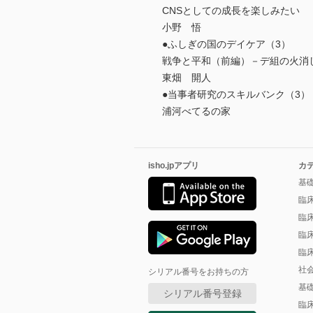
CNSとしての成長を楽しみたい
小野 悟
●ふしぎの国のデイケア（3）
戦争と平和（前編）－デ組の火消
東畑 開人
●当事者研究のスキルバンク（3）
浦河べてるの家
isho.jpアプリ
カ
基
臨
臨
臨
臨
社
シリアル番号をお持ちの方
基
シリアル番号登録
臨