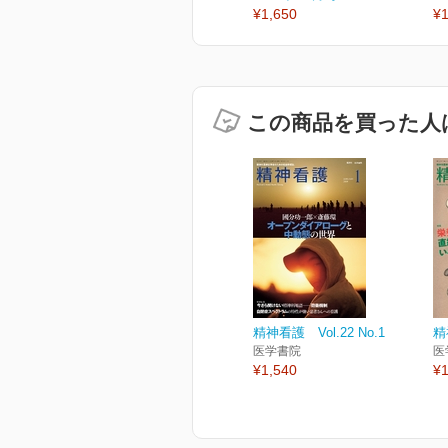
¥1,650
¥1
この商品を買った人
精神看護 Vol.22 No.1
精
医学書院
医
¥1,540
¥1