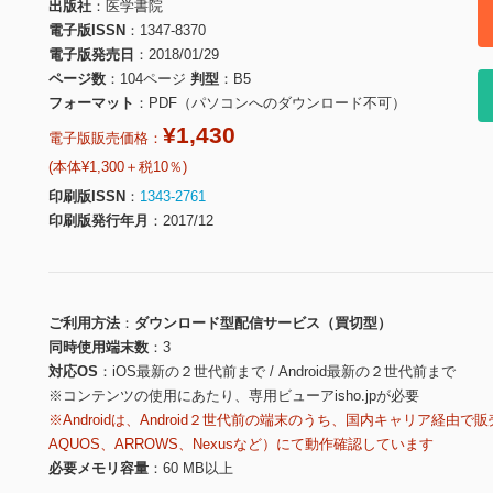
出版社
医学書院
電子版ISSN
1347-8370
電子版発売日
2018/01/29
ページ数
104ページ
判型
B5
フォーマット
PDF（パソコンへのダウンロード不可）
¥1,430
電子版販売価格：
(本体¥1,300＋税10％)
印刷版ISSN
1343-2761
印刷版発行年月
2017/12
ご利用方法
ダウンロード型配信サービス（買切型）
同時使用端末数
3
対応OS
iOS最新の２世代前まで / Android最新の２世代前まで
※コンテンツの使用にあたり、専用ビューアisho.jpが必要
※Androidは、Android２世代前の端末のうち、国内キャリア経由で販
AQUOS、ARROWS、Nexusなど）にて動作確認しています
必要メモリ容量
60 MB以上