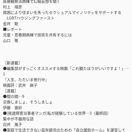
医療観察法病棟で幻聴妄想を聞く
村上 靖彦
貧困により住まいを失ったセクシュアルマイノリティをサポートする
LGBTハウジングファースト
金井 聡
■レポート
児童・思春期病棟で技術を共有するには
山口 敬
［新連載］
●編集部がすっごくオススメする映画「これ観たほうがいいですよ！」…
1
『人生、ただいま修行中』
映画評：武井 麻子
［連載］
●間の間…9
交換しましょ、そうしましょ
伊藤 亜紗
●[発達障害当事者マンガ]私が経験している世界…3（最終回）
集中が不器用な話
白井 風子
●家庭で生活できない高年齢児のための「自立援助ホーム」を運営して