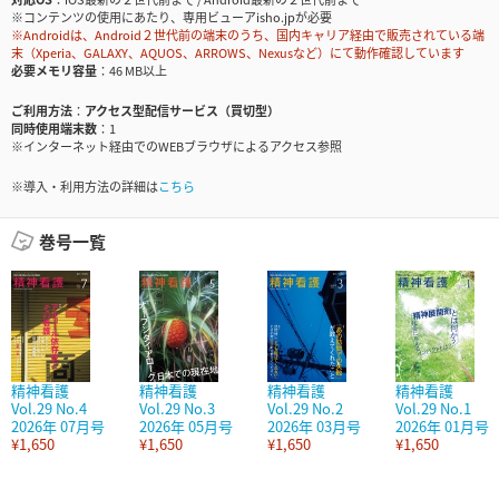
※コンテンツの使用にあたり、専用ビューアisho.jpが必要
※Androidは、Android２世代前の端末のうち、国内キャリア経由で販売されている端
末（Xperia、GALAXY、AQUOS、ARROWS、Nexusなど）にて動作確認しています
必要メモリ容量
46 MB以上
ご利用方法
アクセス型配信サービス（買切型）
同時使用端末数
1
※インターネット経由でのWEBブラウザによるアクセス参照
※導入・利用方法の詳細は
こちら
巻号一覧
精神看護
精神看護
精神看護
精神看護
Vol.29 No.4
Vol.29 No.3
Vol.29 No.2
Vol.29 No.1
2026年 07月号
2026年 05月号
2026年 03月号
2026年 01月号
¥1,650
¥1,650
¥1,650
¥1,650