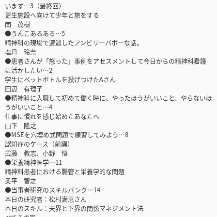
います…3（最終回）
更生施設へ向けて少年と旅をする
関 茂樹
●うんこあるある…5
精神科の現場で遭遇したアンビリーバボーな話。
塩月 玲奈
●患者さんが「怒った」事例をアセスメントして今日からの精神科看護
に活かしたい…2
学生にペットボトルを投げつけたAさん
田辺 有理子
●精神科に入職して初めて働く時に、やったほうがいいこと、やらないほ
うがいいこと…4
仕事に慣れを感じ始めたあなたへ
山下 隆之
●MSEを穴埋め式問題で練習してみよう…8
認知症のケース（前編）
武藤 教志、小野 悟
●栄養精神医学…11
精神科患者における腸管と栄養学的な問題
奥平 智之
●当事者研究のスキルバンク…14
本日の研究者：松村満恵さん
本日のスキル：天界と下界の関係マネジメント法