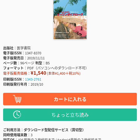
出版社
医学書院
電子版ISSN
1347-8370
電子版発売日
2019/11/11
ページ数
96ページ
判型
B5
フォーマット
PDF（パソコンへのダウンロード不可）
¥1,540
電子版販売価格：
(本体¥1,400＋税10％)
印刷版ISSN
1343-2761
印刷版発行年月
2019/10
カートに入れる
ちょっと立ち読み
ご利用方法
ダウンロード型配信サービス（買切型）
同時使用端末数
3
対応OS
iOS最新の２世代前まで / Android最新の２世代前まで