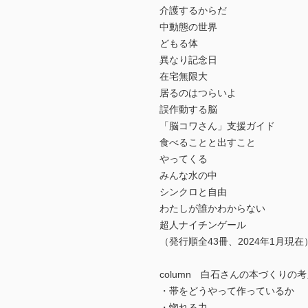
介護するからだ
中動態の世界
どもる体
異なり記念日
在宅無限大
居るのはつらいよ
誤作動する脳
「脳コワさん」支援ガイド
食べることと出すこと
やってくる
みんな水の中
シンクロと自由
わたしが誰かわからない
超人ナイチンゲール
（発行順全43冊、2024年1月現在
column 白石さんの本づくりの
・帯をどうやって作っているか
・惚れる力