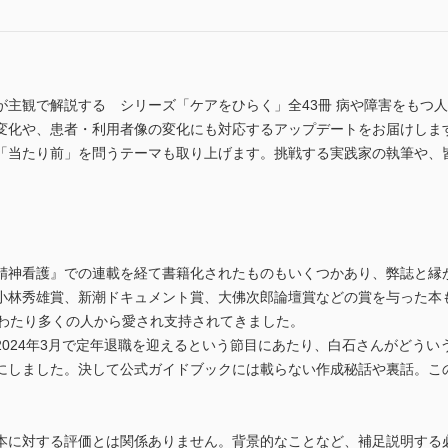
主観で解説する シリーズ「ケアをひらく」全43冊 病や障害をもつ人
変化や、患者・利用者像の変化にも対応するアップデートをお届けしま
「当たり前」を問うテーマも取り上げます。挑戦する実践家の執筆や、
精神看護』での連載を経て書籍化されたものもいくつかあり、弊誌と縁
小林秀雄賞、新潮ドキュメント賞、大佛次郎論壇賞などの賞を与った本
にわたり多くの人から愛され支持されてきました。
2024年3月で定年退職を迎えるという節目にあたり、白石さんがどうい
にしました。決して公式ガイドブックには載らない作成秘話や裏話。こ
本に対する評価とは関係ありません。背景的なことなど、補足説明する