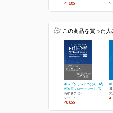
¥1,650
¥1
この商品を買った人
ホスピタリストのための内
糖
科診療フローチャート 第...
日
文
髙岸 勝繁(著)
¥1
シーニュ
¥8,800