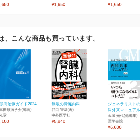
,650
¥1,650
¥1,650
は、こんな商品も買っています。
尿病治療ガイド2024
無敵の腎臓内科
ジェネラリスト
本糖尿病学会(編著)
谷口 智基(著)
科外来マニュアル
光堂
中外医学社
金城 光代(他編集)
,100
¥5,940
医学書院
¥6,600