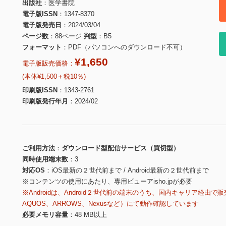
出版社
医学書院
電子版ISSN
1347-8370
電子版発売日
2024/03/04
ページ数
88ページ
判型
B5
フォーマット
PDF（パソコンへのダウンロード不可）
¥1,650
電子版販売価格：
(本体¥1,500＋税10％)
印刷版ISSN
1343-2761
印刷版発行年月
2024/02
ご利用方法
ダウンロード型配信サービス（買切型）
同時使用端末数
3
対応OS
iOS最新の２世代前まで / Android最新の２世代前まで
※コンテンツの使用にあたり、専用ビューアisho.jpが必要
※Androidは、Android２世代前の端末のうち、国内キャリア経由で販
AQUOS、ARROWS、Nexusなど）にて動作確認しています
必要メモリ容量
48 MB以上