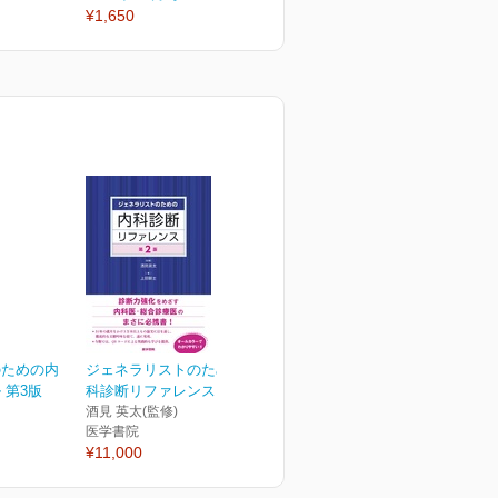
¥1,650
¥1,650
¥
のための内
ジェネラリストのための内
 第3版
科診断リファレンス 第2版
酒見 英太(監修)
医学書院
¥11,000