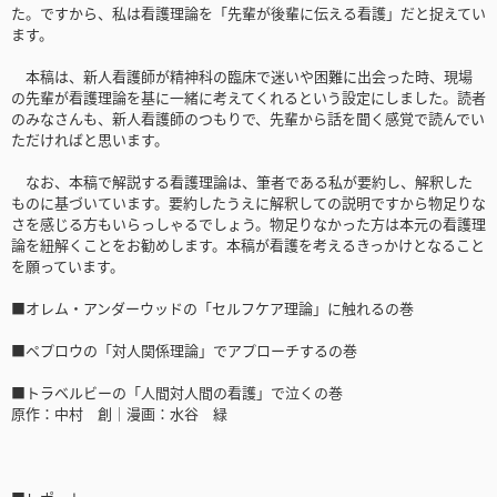
た。ですから、私は看護理論を「先輩が後輩に伝える看護」だと捉えてい
ます。
本稿は、新人看護師が精神科の臨床で迷いや困難に出会った時、現場
の先輩が看護理論を基に一緒に考えてくれるという設定にしました。読者
のみなさんも、新人看護師のつもりで、先輩から話を聞く感覚で読んでい
ただければと思います。
なお、本稿で解説する看護理論は、筆者である私が要約し、解釈した
ものに基づいています。要約したうえに解釈しての説明ですから物足りな
さを感じる方もいらっしゃるでしょう。物足りなかった方は本元の看護理
論を紐解くことをお勧めします。本稿が看護を考えるきっかけとなること
を願っています。
■オレム・アンダーウッドの「セルフケア理論」に触れるの巻
■ペプロウの「対人関係理論」でアプローチするの巻
■トラベルビーの「人間対人間の看護」で泣くの巻
原作：中村 創｜漫画：水谷 緑