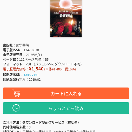
出版社
医学書院
電子版ISSN
1347-8370
電子版発売日
2019/03/11
ページ数
112ページ
判型
B5
フォーマット
PDF（パソコンへのダウンロード不可）
¥1,540
電子版販売価格：
(本体¥1,400＋税10％)
印刷版ISSN
1343-2761
印刷版発行年月
2019/02
カートに入れる
ちょっと立ち読み
ご利用方法
ダウンロード型配信サービス（買切型）
同時使用端末数
3
対応OS
iOS最新の２世代前まで / Android最新の２世代前まで