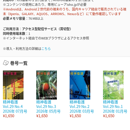
※コンテンツの使用にあたり、専用ビューアisho.jpが必要
※Androidは、Android２世代前の端末のうち、国内キャリア経由で販売されている端
末（Xperia、GALAXY、AQUOS、ARROWS、Nexusなど）にて動作確認しています
必要メモリ容量
76 MB以上
ご利用方法
アクセス型配信サービス（買切型）
同時使用端末数
1
※インターネット経由でのWEBブラウザによるアクセス参照
※導入・利用方法の詳細は
こちら
巻号一覧
精神看護
精神看護
精神看護
精神看護
Vol.29 No.4
Vol.29 No.3
Vol.29 No.2
Vol.29 No.1
2026年 07月号
2026年 05月号
2026年 03月号
2026年 01月号
¥1,650
¥1,650
¥1,650
¥1,650