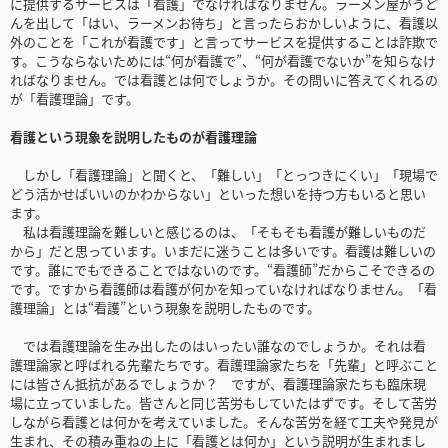
に提供するサービスは「看護」でなければなりません。ラーメン屋がうど
んを出して「はい、ラーメンお待ち」と言ったらおかしいように、看護以
外のことを「これが看護です」と言ってサービスを提供することは詐欺で
す。こうならないためには“何が看護で”、“何が看護でないか”を知らなけ
ればなりません。では看護とは何でしょうか。その問いに答えてくれるの
が「看護理論」です。
看護という現象を説明したものが看護理論
しかし「看護理論」と聞くと、「難しい」「とっつきにくい」「現場で
どう活かせばいいのかわからない」といった想いを持つ方もいると思い
ます。
私は看護理論を難しいと感じるのは、「そもそも看護が難しいものだ
から」だと思っています。いまだに迷うことは多いです。看護は難しいの
です。誰にでもできることではないのです。“看護師”だからこそできるの
です。ですから看護師は看護が何かを知っていなければなりません。「看
護理論」とは“看護”という現象を説明したものです。
では看護理論を生み出したのはいったい誰なのでしょうか。それは看
護理論家と呼ばれる先輩たちです。看護理論家たちを「先輩」と呼ぶこと
には皆さん抵抗があるでしょうか？ ですが、看護理論家たちも臨床現
場に立っていました。皆さんと同じ苦労もしていたはずです。そして苦労
しながら看護とは何かを考えていました。そんな苦労を経て工夫や発見が
生まれ、その積み重ねの上に「看護とは何か」という説明が生まれまし