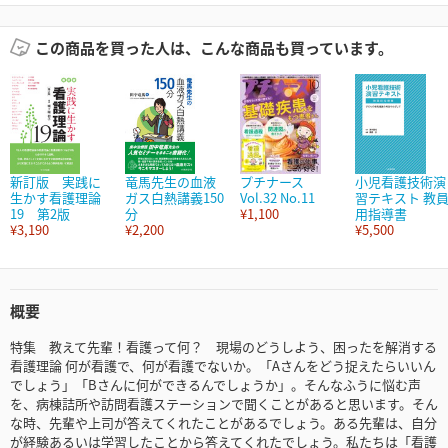
この商品を買った人は、こんな商品も買っています。
新訂版 実践に
竜馬先生の血液
プチナース
小児看護技術演
生かす看護理論
ガス白熱講義150
Vol.32 No.11
習テキスト 教
19 第2版
分
¥1,100
用指導書
¥3,190
¥2,200
¥5,500
概要
特集 教えて先輩！看護って何？ 現場のどうしよう、困ったを解消する
看護理論 何が看護で、何が看護でないか。「Aさんをどう捉えたらいいん
でしょう」「Bさんに何ができるんでしょうか」。そんなふうに悩む声
を、病棟詰所や訪問看護ステーションで聞くことがあると思います。そん
な時、先輩や上司が答えてくれたことがあるでしょう。ある先輩は、自分
が経験あるいは学習したことから答えてくれたでしょう。私たちは「看護