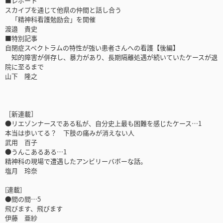
■レポート
スカイプを通じて他県の仲間と話し合う
「精神科看護勉励会」を開催
渡邉 貴史
■特別記事
自閉症スペクトラムの特性が強い患者さんへの看護【後編】
知的障害が併存し、暴力があり、長期隔離処遇が続いていたケースが退
院に至るまで
山下 隆之
［新連載］
●リエゾンナースである私が、自分史上最も困難を感じたケース…1
本当は歩いてる？ 下肢の痛みが消えない人
武用 百子
●うんこあるある…1
精神科の現場で遭遇したアンビリーバボーな話。
塩月 玲奈
[連載]
●間の間…5
飛びます、飛びます
伊藤 亜紗