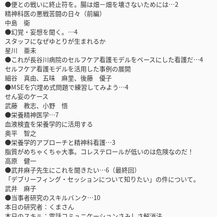
●便との戦いに終止符を。腸は畑－畑を壊さないためには…2
精神科医の悪戦苦闘の日々（前編）
中島 衛
●幻覚・妄想を聞く。…4
スタッフになぜゆとりが生まれるか
星川 亜未
●これが長谷川病院のセルフケア看護モデルをベースにした看護だ…4
セルフケア看護モデルを活用した事例の展開
細谷 真由、五味 麻里、後藤 優子
●MSEを穴埋め式問題で練習してみよう…4
せん妄のケース
武藤 教志、小野 悟
●栄養精神医学…7
血液検査を栄養学的に活用する
奥平 智之
●栄養学的アプローチと精神科看護…3
脂質がめちゃくちゃ大事。コレステロールが低いのは危険なのだ！
高原 健一
●武井麻子先生にこれを聞きたい…6（最終回）
「デブリーフィング・セッションについて知りたい」の件について。
武井 麻子
●当事者研究のスキルバンク…10
本日の研究者：くまさん
本日のスキル：電話コミュニケーションさみしさ解消法