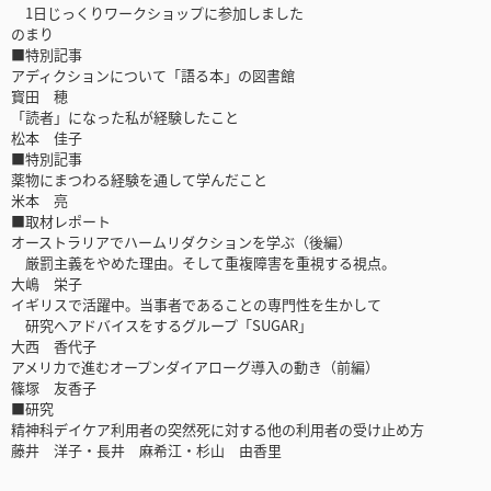
1日じっくりワークショップに参加しました
のまり
■特別記事
アディクションについて「語る本」の図書館
寳田 穂
「読者」になった私が経験したこと
松本 佳子
■特別記事
薬物にまつわる経験を通して学んだこと
米本 亮
■取材レポート
オーストラリアでハームリダクションを学ぶ（後編）
厳罰主義をやめた理由。そして重複障害を重視する視点。
大嶋 栄子
イギリスで活躍中。当事者であることの専門性を生かして
研究へアドバイスをするグループ「SUGAR」
大西 香代子
アメリカで進むオープンダイアローグ導入の動き（前編）
篠塚 友香子
■研究
精神科デイケア利用者の突然死に対する他の利用者の受け止め方
藤井 洋子・長井 麻希江・杉山 由香里