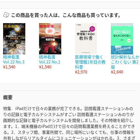
この商品を買った人は、こんな商品も買っています。
精神看護
精神看護
医療現場で働く
統計解析なんか
Vol.22 No.3
Vol.22 No.2
管理職1年目の教
こわくない 第2
¥1,540
¥1,540
科書
版
¥2,970
¥2,640
概要
特集 iPadだけで日々の業務が完了できる。訪問看護ステーションみの
りの記録と電子カルテシステムがすごい 訪問看護ステーションみのりが
画期的な記録と電子カルテシステムを開発しました。その特徴を紹介し
ます。1．端末機器のiPadだけで日々の訪問看護業務を終えることができ
る。2．スタッフ間、事業所間で、同じ場所にいなくても、仕事の情報を
共有しながらリアルタイムにコミュニケーションがはかれる。3．さまざ