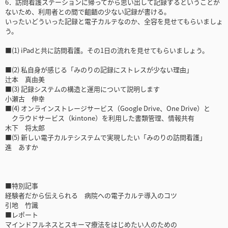
6．訪問看護ステーションに帰ってから思い出して記録するということが
ないため、利用者との間で齟齬の少ない記録が書ける。
いったいどういった記録と電子カルテなのか、全容を見せてもらいましょ
う。
■(1) iPadと共に訪問看護。その1日の流れを見せてもらいましょう。
■(2) 私自身が感じる「みのりの記録にストレスが少ない理由」
辻本 真由美
■(3) 記録システムの構造と運用について説明します
小瀬古 伸幸
■(4) オンラインストレージサービス（Google Drive、One Drive）と
クラウドサービス（kintone）を利用した書類管理、情報共有
木下 将太郎
■(5) 新しい電子カルテシステムで実現したい「みのりの訪問看護」
進 あすか
■特別記事
経験者だから伝えられる 病院への電子カルテ導入のコツ
引地 竹識
■レポート
マインドフルネスとスキーマ療法をはじめたい人のための