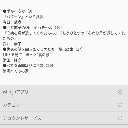
●愛か不安か（9）
「パターン」という武器
春日 武彦
●武井麻子のOh！それみ～よ（10）
『心病む母が遺してくれたもの』『もうひとつの「心病む母が遺してくれ
たもの」』
武井 麻子
●失恋の話を聞きまくる男たち。桃山商事（17）
LINEで見てしまった“裏の顔”
清田 隆之
●べてる新聞ぱぴぷぺぽ（114）
浦河べてるの家
isho.jpアプリ
カテゴリー
アカウントサービス