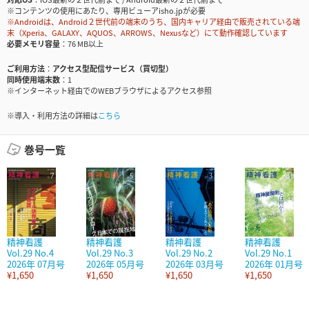
※コンテンツの使用にあたり、専用ビューアisho.jpが必要
※Androidは、Android２世代前の端末のうち、国内キャリア経由で販売されている端
末（Xperia、GALAXY、AQUOS、ARROWS、Nexusなど）にて動作確認しています
必要メモリ容量
76 MB以上
ご利用方法
アクセス型配信サービス（買切型）
同時使用端末数
1
※インターネット経由でのWEBブラウザによるアクセス参照
※導入・利用方法の詳細は
こちら
巻号一覧
精神看護
精神看護
精神看護
精神看護
Vol.29 No.4
Vol.29 No.3
Vol.29 No.2
Vol.29 No.1
2026年 07月号
2026年 05月号
2026年 03月号
2026年 01月号
¥1,650
¥1,650
¥1,650
¥1,650