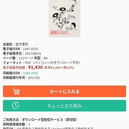
出版社
医学書院
電子版ISSN
1347-8370
電子版発売日
2017/08/21
ページ数
112ページ
判型
B5
フォーマット
PDF（パソコンへのダウンロード不可）
¥1,430
電子版販売価格：
(本体¥1,300＋税10％)
印刷版ISSN
1343-2761
印刷版発行年月
2017/02
カートに入れる
ちょっと立ち読み
ご利用方法
ダウンロード型配信サービス（買切型）
同時使用端末数
3
対応OS
iOS最新の２世代前まで / Android最新の２世代前まで