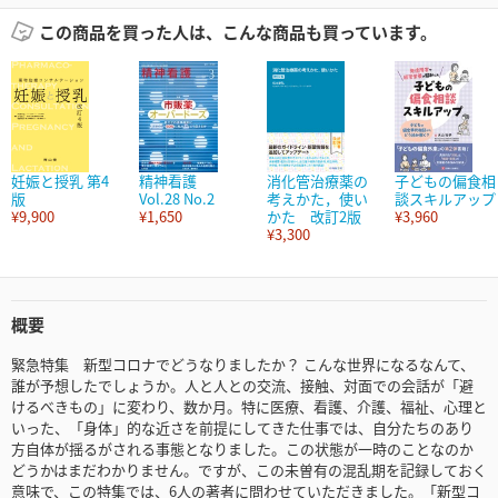
この商品を買った人は、こんな商品も買っています。
妊娠と授乳 第4
精神看護
消化管治療薬の
子どもの偏食相
版
Vol.28 No.2
考えかた，使い
談スキルアップ
¥9,900
¥1,650
かた 改訂2版
¥3,960
¥3,300
概要
緊急特集 新型コロナでどうなりましたか？ こんな世界になるなんて、
誰が予想したでしょうか。人と人との交流、接触、対面での会話が「避
けるべきもの」に変わり、数か月。特に医療、看護、介護、福祉、心理と
いった、「身体」的な近さを前提にしてきた仕事では、自分たちのあり
方自体が揺るがされる事態となりました。この状態が一時のことなのか
どうかはまだわかりません。ですが、この未曽有の混乱期を記録しておく
意味で、この特集では、6人の著者に問わせていただきました。「新型コ