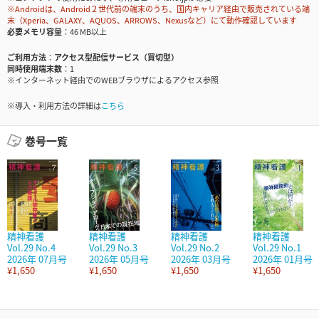
※Androidは、Android２世代前の端末のうち、国内キャリア経由で販売されている端
末（Xperia、GALAXY、AQUOS、ARROWS、Nexusなど）にて動作確認しています
必要メモリ容量
46 MB以上
ご利用方法
アクセス型配信サービス（買切型）
同時使用端末数
1
※インターネット経由でのWEBブラウザによるアクセス参照
※導入・利用方法の詳細は
こちら
巻号一覧
精神看護
精神看護
精神看護
精神看護
Vol.29 No.4
Vol.29 No.3
Vol.29 No.2
Vol.29 No.1
2026年 07月号
2026年 05月号
2026年 03月号
2026年 01月号
¥1,650
¥1,650
¥1,650
¥1,650