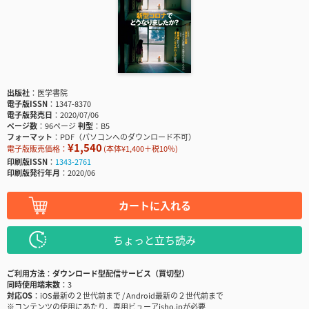
出版社
医学書院
電子版ISSN
1347-8370
電子版発売日
2020/07/06
ページ数
96ページ
判型
B5
フォーマット
PDF（パソコンへのダウンロード不可）
¥1,540
電子版販売価格：
(本体¥1,400＋税10％)
印刷版ISSN
1343-2761
印刷版発行年月
2020/06
カートに入れる
ちょっと立ち読み
ご利用方法
ダウンロード型配信サービス（買切型）
同時使用端末数
3
対応OS
iOS最新の２世代前まで / Android最新の２世代前まで
※コンテンツの使用にあたり、専用ビューアisho.jpが必要