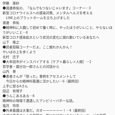
伊藤 亜紗
●渡邊恭佑の、「なんでもつないじゃいます」コーナー…3
新型コロナウイルスへの感染対策、メンタルヘルスを考える
LINE上のプラットホームを立ち上げました
渡邊 恭佑
●精神科に入職して初めて働く時に、やったほうがいいこと、やらないほ
うがいいこと…8
新型コロナ感染拡大という状況の変化に揺れ動いているあなたへ
山下 隆之
●読者投稿コーナーだよ。ここ掘れかんかん！
やいばの上を歩くよう
北村 庄子
●大牟田市がインスパイアする［ケア×暮らし×人間］…2
哲学者・國分功一郎さんとの対話から
山内 泰
●患者さんが「怒った」事例をアセスメントして
今日からの精神科看護に活かしたい…6（最終回）
上手に怒るAさん
田辺 有理子
●うんこあるある…8
精神科の現場で遭遇したアンビリーバボーな話。
塩月 玲奈
●外来看護は大事だ。ガオーーーーーー！…4（最終回）