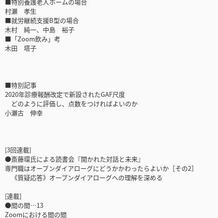
■特別養護老人ホームの場合
村瀬 孝生
■就労継続支援B型の場合
木村 純一、中島 裕子
■「Zoom飲み」考
木田 塔子
■特別記事
2020年診療報酬改定で新設されたGAF尺度
どのように評価し、点数をつければよいのか
小瀬古 伸幸
[3回連載]
●斎藤環氏による読書会『開かれた対話と未来』
専門職はオープンダイアローグにどうかかわったらよいか［その2］
《質疑応答》オープンダイアローグへの理解を深める
[連載]
●間の間…13
Zoomにおける間の間