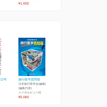
¥1,650
¥1,650
¥
12号
旅行医学質問箱
日本旅行医学会(編集) 篠塚 規
(編集代表)
メジカルビュー社
¥5,060