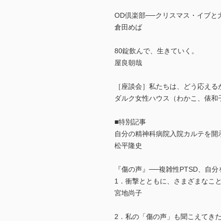
OD倶楽部──クリスマス・イブと
倉田めば
80錠飲んで、生きていく。
屋良朝哉
［座談会］私たちは、どう応える
ダルク女性ハウス（わかこ、俵和
■特別記事
自分の精神科病院入院カルテを開
松平隆史
『傷の声』──複雑性PTSD、自
1．衝撃とともに、さまざまなこ
宮地尚子
2．私の「傷の声」も聞こえてき