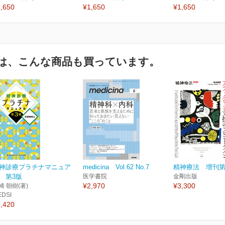
,650
¥1,650
¥1,650
は、こんな商品も買っています。
神診療プラチナマニュア
medicina Vol.62 No.7
精神療法 増刊第
 第3版
医学書院
金剛出版
¥2,970
¥3,300
崎 朝樹(著)
EDSI
,420