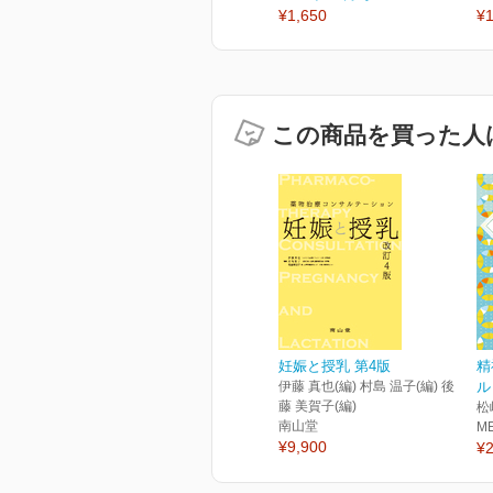
¥1,650
¥1
この商品を買った人
妊娠と授乳 第4版
精
伊藤 真也(編) 村島 温子(編) 後
ル
藤 美賀子(編)
松
南山堂
M
¥9,900
¥2