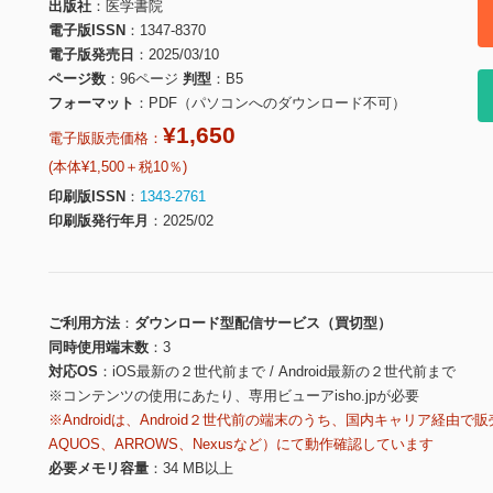
出版社
医学書院
電子版ISSN
1347-8370
電子版発売日
2025/03/10
ページ数
96ページ
判型
B5
フォーマット
PDF（パソコンへのダウンロード不可）
¥1,650
電子版販売価格：
(本体¥1,500＋税10％)
印刷版ISSN
1343-2761
印刷版発行年月
2025/02
ご利用方法
ダウンロード型配信サービス（買切型）
同時使用端末数
3
対応OS
iOS最新の２世代前まで / Android最新の２世代前まで
※コンテンツの使用にあたり、専用ビューアisho.jpが必要
※Androidは、Android２世代前の端末のうち、国内キャリア経由で販
AQUOS、ARROWS、Nexusなど）にて動作確認しています
必要メモリ容量
34 MB以上