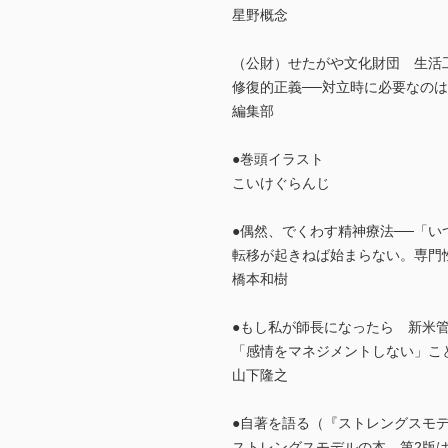
星野概念
（公財）せたがや文化財団 生活工
修復的正義──対立時に必要なの
編集部
●巻頭イラスト
こいけぐらんじ
●偶然、でくわす精神療法──「い
転移が起きねば始まらない。専門
橋本和樹
●もし私が師長になったら 新米
「感情をマネジメントしない」こ
山下隆之
●自著を語る（『ストレングスモ
ストレングスモデルの本、第2版