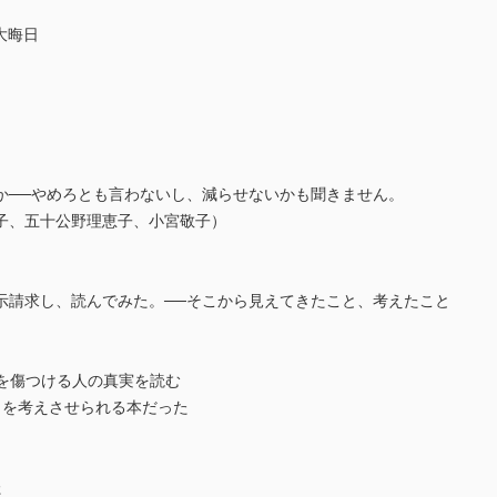
大晦日
か──やめろとも言わないし、減らせないかも聞きません。
子、五十公野理恵子、小宮敬子）
示請求し、読んでみた。──そこから見えてきたこと、考えたこと
分を傷つける人の真実を読む
とを考えさせられる本だった
た