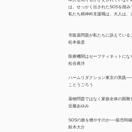
は、せっかく出されたSOSを踏
私たち精神科支援職は、大人は、
市販薬問題が私たちに訴えている
松本俊彦
医療機関はセーフティネットにな
松谷典洋
ハームリダクション東京の実践──
ことうごろう
薬物問題ではなく家族全体の困難
近藤あゆみ
SOSの旗を燃やすのか──販売
鈴木大介