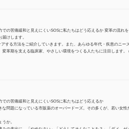
力での苦痛緩和と見えにくいSOSに私たちはどう応えるか 変革の流れ
お届けします。
”ケアする方法をご紹介していきます。また、あらゆる年代・疾患のニー
革期を支える臨床家、やさしい環境をつくる人たちに注目します。 (ISSN 
力での苦痛緩和と見えにくいSOSに私たちはどう応えるか
きな問題になっている市販薬のオーバードーズ。その多くが、若い女性
ょうか。
痛みの表出に、「やめなさい」「どうしてそんなことを？」「ダメ。ゼ