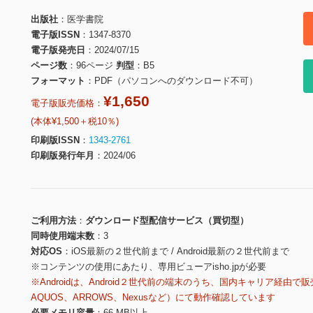
出版社
医学書院
電子版ISSN
1347-8370
電子版発売日
2024/07/15
ページ数
96ページ
判型
B5
フォーマット
PDF（パソコンへのダウンロード不可）
¥1,650
電子版販売価格：
(本体¥1,500＋税10％)
印刷版ISSN
1343-2761
印刷版発行年月
2024/06
ご利用方法
ダウンロード型配信サービス（買切型）
同時使用端末数
3
対応OS
iOS最新の２世代前まで / Android最新の２世代前まで
※コンテンツの使用にあたり、専用ビューアisho.jpが必要
※Androidは、Android２世代前の端末のうち、国内キャリア経由で販
AQUOS、ARROWS、Nexusなど）にて動作確認しています
必要メモリ容量
66 MB以上