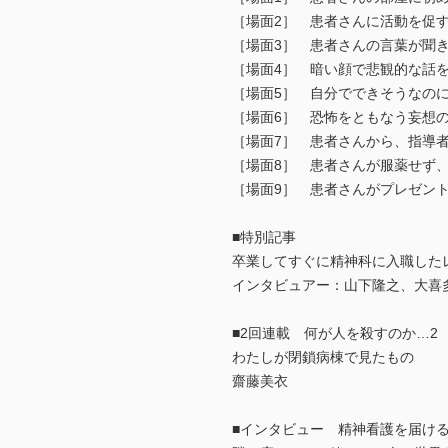
［場面2］ 患者さんに活動を促
［場面3］ 患者さんの言葉が聞
［場面4］ 暗い顔で悲観的な話
［場面5］ 自分でできそうなの
［場面6］ 恐怖をともなう妄想
［場面7］ 患者さんから、指導
［場面8］ 患者さんが服薬せず
［場面9］ 患者さんがプレゼン
■特別記事
卒業してすぐに精神科に入職した
インタビュアー：山下隆之、大喜多
■2回連載 何が人を殺すのか…2
わたしが閉鎖病棟で見たもの
齋藤美衣
■インタビュー 精神看護を届け