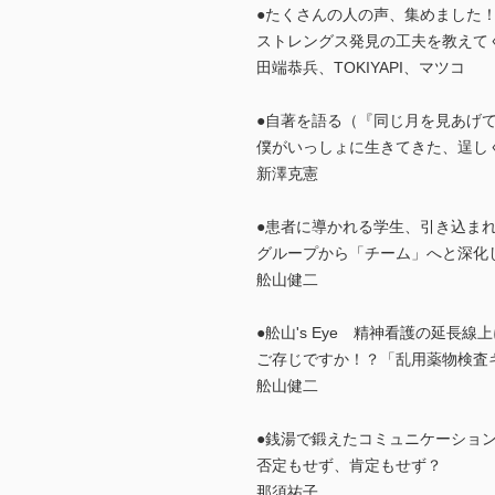
●たくさんの人の声、集めました！
ストレングス発見の工夫を教えて
田端恭兵、TOKIYAPI、マツコ
●自著を語る（『同じ月を見あげ
僕がいっしょに生きてきた、逞し
新澤克憲
●患者に導かれる学生、引き込ま
グループから「チーム」へと深化
舩山健二
●舩山's Eye 精神看護の延長線
ご存じですか！？「乱用薬物検査
舩山健二
●銭湯で鍛えたコミュニケーショ
否定もせず、肯定もせず？
那須祐子