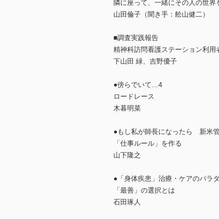
隣に座って、一緒にその人の世界
山田倫子（聞き手：舩山健二）
■調査実践報告
精神科訪問看護ステーション利用
下山田 緑、吉野優子
●傍らでいて…4
ロードレース
木暮明菜
●もし私が師長になったら 新米
「仕事ルール」を作る
山下隆之
●「身体疾患」治療・ケアのパラダ
「最善」の選択とは
石田琢人