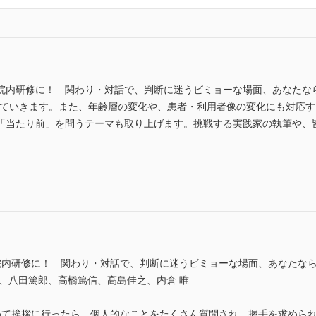
院内研修に！ 関わり・対話で、判断に迷うビミョーな場面、あなたなら
していきます。また、年齢層の変化や、患者・利用者像の変化にも対応
「当たり前」を問うテーマも取り上げます。挑戦する実践家の執筆や、
 院内研修に！ 関わり・対話で、判断に迷うビミョーな場面、あなたな
、八田篤郎、高橋篤信、髙島佳之、内倉 唯
めて挨拶に行ったら、個人的なことをたくさん質問され、握手を求めら