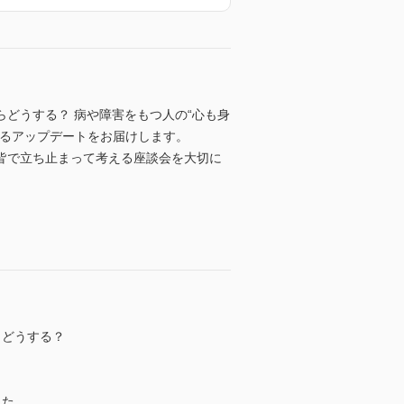
どうする？ 病や障害をもつ人の“心も身
するアップデートをお届けします。
皆で立ち止まって考える座談会を大切に
らどうする？
れた。