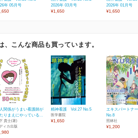
026年 05月号
2026年 03月号
2026年 01月号
,650
¥1,650
¥1,650
は、こんな商品も買っています。
人関係がうまい看護師が
精神看護 Vol.27 No.5
エキスパートナース 
たりまえにやっている...
医学書院
No.8
¥1,650
下 貴士(著)
照林社
ディカ出版
¥1,200
,980