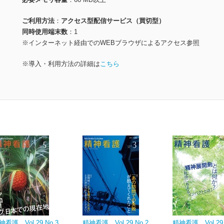
ご利用方法
アクセス型配信サービス（買切型）
同時使用端末数
1
※インターネット経由でのWEBブラウザによるアクセス参照
※導入・利用方法の詳細は
こちら
神看護 Vol.29 No.3
精神看護 Vol.29 No.2
精神看護 Vol.29 