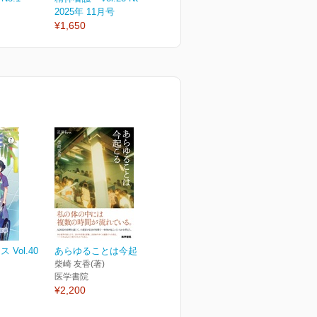
2025年 11月号
2025年 09月号
2
¥1,650
¥1,650
¥
Vol.40
あらゆることは今起こる
柴崎 友香(著)
医学書院
¥2,200