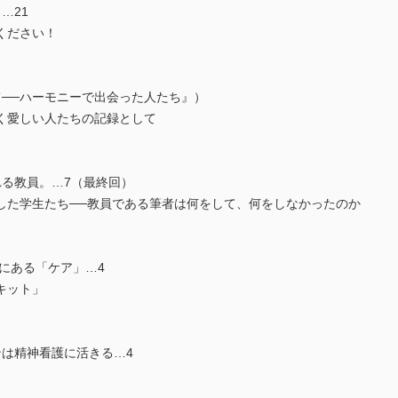
…21
ください！
て──ハーモニーで出会った人たち』）
く愛しい人たちの記録として
れる教員。…7（最終回）
した学生たち──教員である筆者は何をして、何をしなかったのか
上にある「ケア」…4
キット」
ンは精神看護に活きる…4