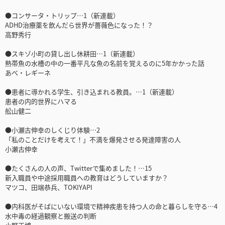
●コンサータ・トリップ…1（新連載）
ADHD治療薬を飲んだら世界が薔薇色になった！？
高野秀行
●スキゾ小町の貸し出し休耕田…1（新連載）
熱帯魚の水槽の中の一番平凡な魚の名前を覚えるのに5年かかった話
あべ・レギーネ
●患者に導かれる学生、引き込まれる教員。…1（新連載）
患者の内的世界にハマる
舩山健二
●小瀬古伸幸のしくじり体験…2
「私のことだけを考えて！」不満を爆発させる発達障害の人
小瀬古伸幸
●たくさんの人の声、Twitterで集めました！…15
新入職員や中途採用職員への教育はどうしていますか？
マツコ、田端恭兵、TOKIYAPI
●内科医がそばにいない環境で精神疾患を持つ人の命と暮らしを守る…4
水中毒の経過観察と搬送の判断