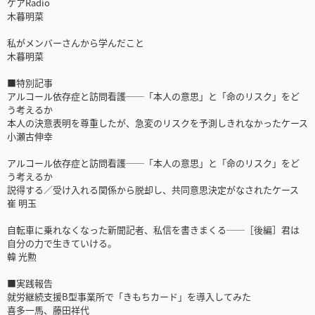
ケアRadio
木暮明菜
私がメンバーさんから学んだこと
木暮明菜
■特別記事
アルコール依存症と訪問看護──「本人の意思」と「命のリスク」をど
う考えるか
本人の決意表明を尊重したが、急変のリスクを予測しきれなかったケース
小瀬古伸幸
アルコール依存症と訪問看護──「本人の意思」と「命のリスク」をど
う考えるか
説得する／受け入れる関係から脱却し、共同意思決定がなされたケース
崔 明玉
自転車に乗れなくなった新聞記者、私信を書きまくる──［後編］君は
自分の力で生きていける。
韓 光勲
■実践報告
就労継続支援B型事業所で「きもちカード」を導入してみた
喜多一馬、藤田祥代