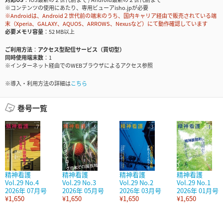
※コンテンツの使用にあたり、専用ビューアisho.jpが必要
※Androidは、Android２世代前の端末のうち、国内キャリア経由で販売されている端
末（Xperia、GALAXY、AQUOS、ARROWS、Nexusなど）にて動作確認しています
必要メモリ容量
52 MB以上
ご利用方法
アクセス型配信サービス（買切型）
同時使用端末数
1
※インターネット経由でのWEBブラウザによるアクセス参照
※導入・利用方法の詳細は
こちら
巻号一覧
精神看護
精神看護
精神看護
精神看護
Vol.29 No.4
Vol.29 No.3
Vol.29 No.2
Vol.29 No.1
2026年 07月号
2026年 05月号
2026年 03月号
2026年 01月号
¥1,650
¥1,650
¥1,650
¥1,650