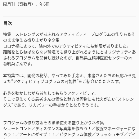
隔月刊（奇数月）、年6冊
目次
特集 ストレングスがあふれるアクティビティ プログラムの作り方＆そ
のまま使える盛り上がりネタ集
コロナ禍によって、院内外でのアクティビティにも制限がありました。
距離をとらねばならない環境でも盛り上がれるようにとオリジナリティあ
ふれるプログラムを開発し続けたのが、群馬県立精神医療センターの木
暮明菜さんです。
本特集では、開発の秘話、やってみた手応え、患者さんたちの反応から見
えた“アクティビティプログラムの可能性”をご紹介いただきます。
心身を動かしながら参加してもらうアクティビティ。
そこで見えてくる患者さんの個性と魅力は何物にも代えがたい“ストレン
グス”であり、リカバリーの手掛かりとなりそうです。
プログラムの作り方＆そのまま使える盛り上がりネタ集
ショートコント／ディスタンス写真集を作ろう！／敏腕マネージャーにな
ろう！／アートにダイブ！！／ピクトグラム体験／フラッシュモブ／デイ