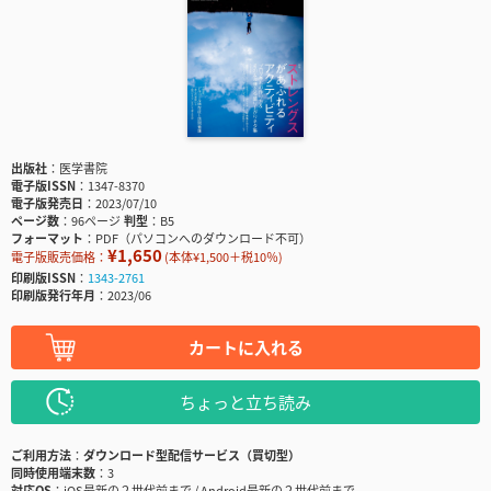
出版社
医学書院
電子版ISSN
1347-8370
電子版発売日
2023/07/10
ページ数
96ページ
判型
B5
フォーマット
PDF（パソコンへのダウンロード不可）
¥1,650
電子版販売価格：
(本体¥1,500＋税10％)
印刷版ISSN
1343-2761
印刷版発行年月
2023/06
カートに入れる
ちょっと立ち読み
ご利用方法
ダウンロード型配信サービス（買切型）
同時使用端末数
3
対応OS
iOS最新の２世代前まで / Android最新の２世代前まで