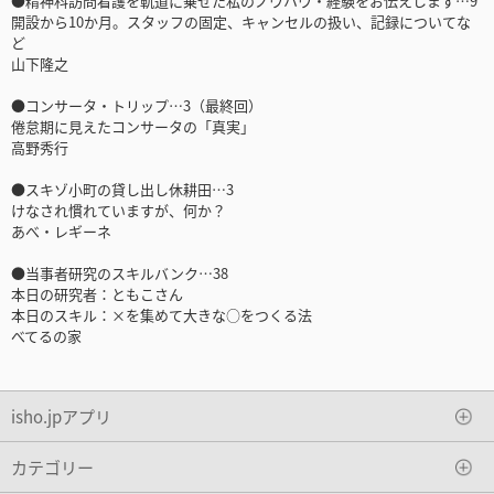
●精神科訪問看護を軌道に乗せた私のノウハウ・経験をお伝えします…9
開設から10か月。スタッフの固定、キャンセルの扱い、記録についてな
ど
山下隆之
●コンサータ・トリップ…3（最終回）
倦怠期に見えたコンサータの「真実」
高野秀行
●スキゾ小町の貸し出し休耕田…3
けなされ慣れていますが、何か？
あべ・レギーネ
●当事者研究のスキルバンク…38
本日の研究者：ともこさん
本日のスキル：×を集めて大きな○をつくる法
べてるの家
isho.jpアプリ
カテゴリー