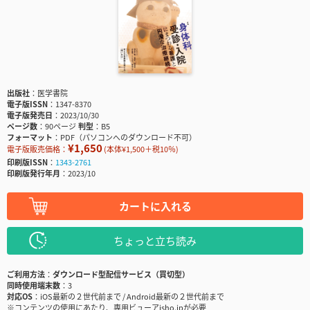
出版社
医学書院
電子版ISSN
1347-8370
電子版発売日
2023/10/30
ページ数
90ページ
判型
B5
フォーマット
PDF（パソコンへのダウンロード不可）
¥1,650
電子版販売価格：
(本体¥1,500＋税10％)
印刷版ISSN
1343-2761
印刷版発行年月
2023/10
カートに入れる
ちょっと立ち読み
ご利用方法
ダウンロード型配信サービス（買切型）
同時使用端末数
3
対応OS
iOS最新の２世代前まで / Android最新の２世代前まで
※コンテンツの使用にあたり、専用ビューアisho.jpが必要