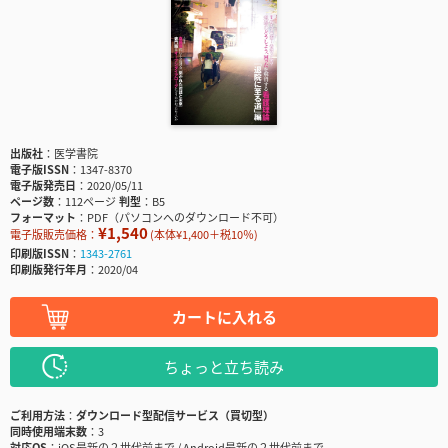
出版社
医学書院
電子版ISSN
1347-8370
電子版発売日
2020/05/11
ページ数
112ページ
判型
B5
フォーマット
PDF（パソコンへのダウンロード不可）
¥1,540
電子版販売価格：
(本体¥1,400＋税10％)
印刷版ISSN
1343-2761
印刷版発行年月
2020/04
カートに入れる
ちょっと立ち読み
ご利用方法
ダウンロード型配信サービス（買切型）
同時使用端末数
3
対応OS
iOS最新の２世代前まで / Android最新の２世代前まで