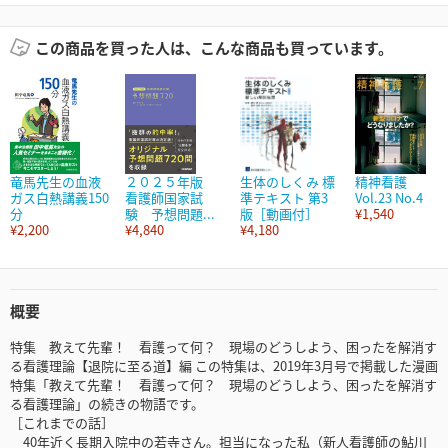
この商品を買った人は、こんな商品も買っています。
竜馬先生の血液
２０２５年版
生体のしくみ 標
精神看護
ガス白熱講義150
看護師国家試
準テキスト 第3
Vol.23 No.4
分
験 予想問題...
版［動画付］
¥1,540
¥2,200
¥4,840
¥4,180
概要
特集 教えて先輩！ 看護って何？ 現場のどうしよう、困ったを解消す
る看護理論【退院に至る道】編 この特集は、2019年3月号で掲載した漫画
特集「教えて先輩！ 看護って何？ 現場のどうしよう、困ったを解消す
る看護理論」の続きの物語です。
［これまでの話］
40年近く長期入院中の若寺さん。担当になった私（新人看護師の鮎川