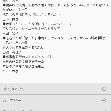
橋本 憲明
●精神科に入職して初めて働く時に、やったほうがいいこと、やらないほ
うがいいこと…7
他者との関係性を大切にしたいあなたへ
山下 隆之
●木田っちの、こんな所に行ってみたっち。…2
ブリスベン／シドニー＠オーストラリア
木田 塔子
●患者さんが「怒った」事例をアセスメントして今日からの精神科看護
に活かしたい…5
新入り患者を牽制するAさん
田辺 有理子
●当事者研究のスキルバンク…17
本日の研究者：紙芝居チーム
本日のスキル：紙芝居活用法
べてるの家
isho.jpアプリ
カテゴリー