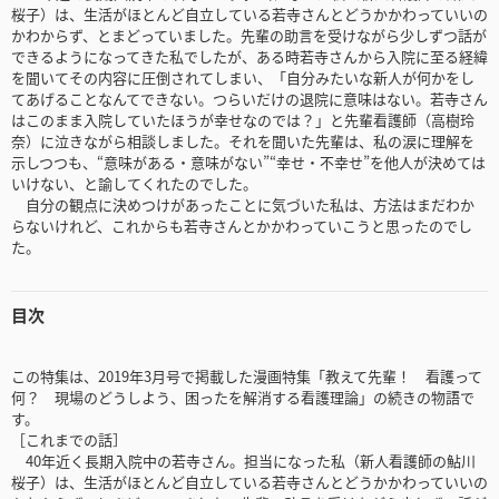
桜子）は、生活がほとんど自立している若寺さんとどうかかわっていいの
かわからず、とまどっていました。先輩の助言を受けながら少しずつ話が
できるようになってきた私でしたが、ある時若寺さんから入院に至る経緯
を聞いてその内容に圧倒されてしまい、「自分みたいな新人が何かをし
てあげることなんてできない。つらいだけの退院に意味はない。若寺さん
はこのまま入院していたほうが幸せなのでは？」と先輩看護師（高樹玲
奈）に泣きながら相談しました。それを聞いた先輩は、私の涙に理解を
示しつつも、“意味がある・意味がない”“幸せ・不幸せ”を他人が決めては
いけない、と諭してくれたのでした。
自分の観点に決めつけがあったことに気づいた私は、方法はまだわか
らないけれど、これからも若寺さんとかかわっていこうと思ったのでし
た。
目次
この特集は、2019年3月号で掲載した漫画特集「教えて先輩！ 看護って
何？ 現場のどうしよう、困ったを解消する看護理論」の続きの物語で
す。
［これまでの話］
40年近く長期入院中の若寺さん。担当になった私（新人看護師の鮎川
桜子）は、生活がほとんど自立している若寺さんとどうかかわっていいの