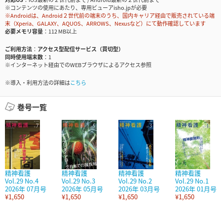
※コンテンツの使用にあたり、専用ビューアisho.jpが必要
※Androidは、Android２世代前の端末のうち、国内キャリア経由で販売されている端
末（Xperia、GALAXY、AQUOS、ARROWS、Nexusなど）にて動作確認しています
必要メモリ容量
112 MB以上
ご利用方法
アクセス型配信サービス（買切型）
同時使用端末数
1
※インターネット経由でのWEBブラウザによるアクセス参照
※導入・利用方法の詳細は
こちら
巻号一覧
精神看護
精神看護
精神看護
精神看護
Vol.29 No.4
Vol.29 No.3
Vol.29 No.2
Vol.29 No.1
2026年 07月号
2026年 05月号
2026年 03月号
2026年 01月号
¥1,650
¥1,650
¥1,650
¥1,650