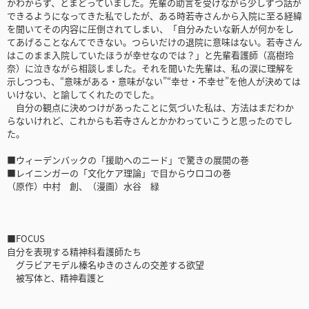
かわからず、とまどっていました。先輩の助言を受けながら少しずつ話が
できるようになってきた私でしたが、ある時若寺さんから入院に至る経緯
を聞いてその内容に圧倒されてしまい、「自分みたいな新人が何かをし
てあげることなんてできない。つらいだけの退院に意味はない。若寺さん
はこのまま入院していたほうが幸せなのでは？」と先輩看護師（高樹玲
奈）に泣きながら相談しました。それを聞いた先輩は、私の涙に理解を
示しつつも、“意味がある・意味がない”“幸せ・不幸せ”を他人が決めては
いけない、と諭してくれたのでした。
自分の観点に決めつけがあったことに気づいた私は、方法はまだわか
らないけれど、これからも若寺さんとかかわっていこうと思ったのでし
た。
■ウィーデンバックの「援助へのニード」で驚きの展開の巻
■レイニンガーの「文化ケア理論」で目からウロコの巻
（原作）中村 創、（漫画）水谷 緑
■FOCUS
自分を表現する精神科看護師たち
グラビアモデル榛名ゆきのさんの交差する欲望
被写体と、精神看護と