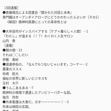
［3回連載］
●斎藤環氏による読書会『開かれた対話と未来』
専門職はオープンダイアローグにどうかかわったらよいか［その1］
《解説》精神科医療にとっての革命性とは
●大牟田市がインスパイアする［ケア×暮らし×人間］…1
「わたし」が温まる（！？）わくわく人生サロン
山内 泰
［連載]
●間の間…12
それは○○しだい
伊藤 亜紗
●渡邊恭佑の、「なんでもつないじゃいます」コーナー…2
農業のススメ
佐崎 航大
福祉の世界に新しいビジネスを
玉村 大介
●うんこあるある…7
精神科の現場で遭遇したアンビリーバボーな話。
塩月 玲奈
●外来看護は大事だ。ガオーーーーーー！…3
外来は病院の玄関。