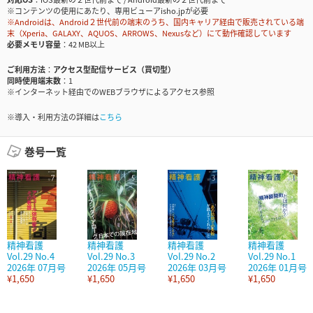
※コンテンツの使用にあたり、専用ビューアisho.jpが必要
※Androidは、Android２世代前の端末のうち、国内キャリア経由で販売されている端
末（Xperia、GALAXY、AQUOS、ARROWS、Nexusなど）にて動作確認しています
必要メモリ容量
42 MB以上
ご利用方法
アクセス型配信サービス（買切型）
同時使用端末数
1
※インターネット経由でのWEBブラウザによるアクセス参照
※導入・利用方法の詳細は
こちら
巻号一覧
精神看護
精神看護
精神看護
精神看護
Vol.29 No.4
Vol.29 No.3
Vol.29 No.2
Vol.29 No.1
2026年 07月号
2026年 05月号
2026年 03月号
2026年 01月号
¥1,650
¥1,650
¥1,650
¥1,650