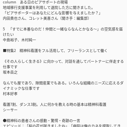
column ある日のピアサポートの現場
地域移行支援事業を利用して退院した方に聞きました。
「ピアサポーターはあなたにどんな影響を与えましたか？」
内田貴也さん、コレット美喜さん（聞き手：編集部）
5 「すでに本番なのだ！仲間と一緒ならなんとかなる～」の空気感を届
けたい
中島裕子、木村純一
■特集2 精神科看護をフル活用して、フリーランスとして働く
《その人らしく生きる》に向かって、対話を通してパートナーに伴走する
仕事です
坂本岳之
なんでも屋であり、隙間産業でもある。いろんな組織のニーズに応えるダ
イナミックな仕事です
村本好孝
看護7割、ダンス3割。人に何かを教える時の基本は精神科看護
シーサー
●精神科の患者さんの感動・驚愕・奇跡の一言
エピソード：「桜の花が咲きましたね」「病院は俺のカネを搾取してき