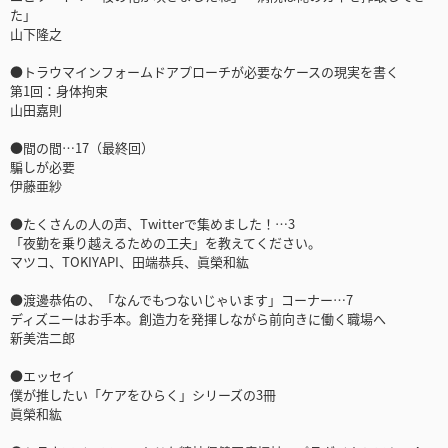
た」
山下隆之
●トラウマインフォームドアプローチが必要なケースの現実を書く
第1回：身体拘束
山田嘉則
●間の間…17（最終回）
騙しが必要
伊藤亜紗
●たくさんの人の声、Twitterで集めました！…3
「夜勤を乗り越えるための工夫」を教えてください。
マツコ、TOKIYAPI、田端恭兵、眞榮和紘
●渡邊恭佑の、「なんでもつないじゃいます」コーナー…7
ディズニーはお手本。創造力を発揮しながら前向きに働く職場へ
新美浩二郎
●エッセイ
僕が推したい「ケアをひらく」シリーズの3冊
眞榮和紘