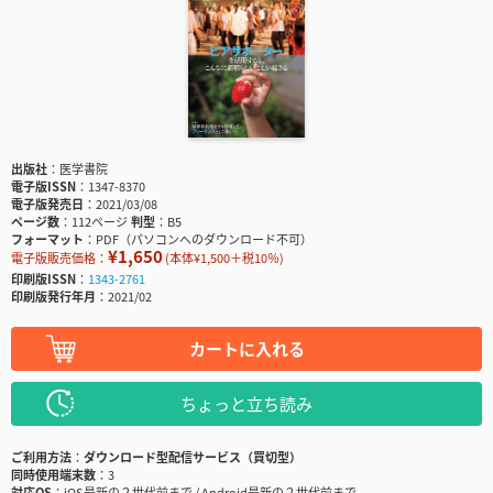
出版社
医学書院
電子版ISSN
1347-8370
電子版発売日
2021/03/08
ページ数
112ページ
判型
B5
フォーマット
PDF（パソコンへのダウンロード不可）
¥1,650
電子版販売価格：
(本体¥1,500＋税10％)
印刷版ISSN
1343-2761
印刷版発行年月
2021/02
カートに入れる
ちょっと立ち読み
ご利用方法
ダウンロード型配信サービス（買切型）
同時使用端末数
3
対応OS
iOS最新の２世代前まで / Android最新の２世代前まで