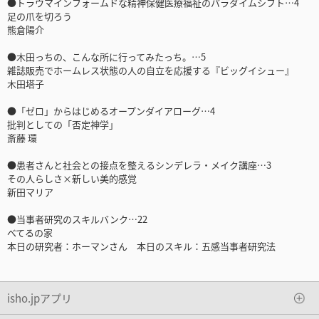
●トラウマインフォームドな精神保健医療福祉のパラダイムシフト…4
足の爪を切ろう
熊倉陽介
●木田っちの、こんな所に行ってみたっち。…5
雑誌販売でホームレス状態の人の自立を応援する『ビッグイシュー』
木田塔子
●「ゼロ」からはじめるオープンダイアローグ…4
批判としての「否定神学」
斎藤 環
●患者さんと社会との接点を整えるシンデレラ・メイク講座…3
その人らしさ×新しい美的感覚
新田マリア
●当事者研究のスキルバンク…22
べてるの家
本日の研究者：ホーマンさん 本日のスキル：五感当事者研究法
isho.jpアプリ