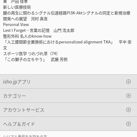
果 戸田 佳孝
新しい医療技術
腱の再生に関わるシグナル伝達経路PI3K-Aktシグナルの同定と新規治療
開発への展望 河村 真吾
Personal View
Lest I Forget―言葉の記憶 山門 浩太郎
整形外科 名人のknow-how
「人工膝関節全置換術におけるpersonalized alignment TKA」 平中 崇
文
スポーツ医学 つれづれ草（74）
「この獅子の立ちやう」 武藤 芳照
isho.jpアプリ
カテゴリー
アカウントサービス
ヘルプ＆ガイド
シリアル番号をお持ちの方