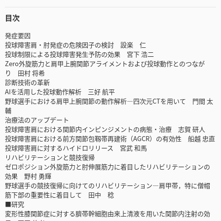
目次
発症要因
投球障害肩・肘発症の危険因子の検討 設楽 仁
投球制限による投球障害発生予防の効果 宮下 浩二
Zero外旋筋力と肩甲上腕関節アライメントおよび投球動作とのつなが
り 田村 将希
診断技術の革新
AIを活用した投球動作解析 三好 航平
野球選手における肩甲上腕関節の動作解析―四次元CTを用いて 門間 太
輔
治療法のアップデート
投球障害肩における関節内インピンジメントの病態・治療 志賀 研人
投球障害肩における前方関節包靱帯再建術（AGCR）の有効性 船越 忠直
投球障害肩に対するハイドロリリース 宮武 和馬
リハビリテーションと競技復帰
ゼロポジション外旋筋力と肘伸展筋力に着目したリハビリテーションの
効果 野村 勇輝
野球選手の競技復帰に向けてのリハビリテーション―肩甲帯，特に僧帽
筋下部の重要性に着目して 田中 稔
■研究
変形性膝関節症に対する臍帯幹細胞由来上清液を用いた関節内注射の効