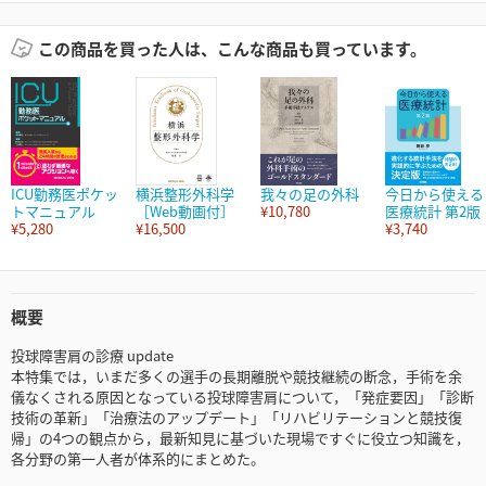
この商品を買った人は、こんな商品も買っています。
ICU勤務医ポケッ
横浜整形外科学
我々の足の外科
今日から使える
トマニュアル
［Web動画付］
¥10,780
医療統計 第2版
¥5,280
¥16,500
¥3,740
概要
投球障害肩の診療 update
本特集では，いまだ多くの選手の長期離脱や競技継続の断念，手術を余
儀なくされる原因となっている投球障害肩について，「発症要因」「診断
技術の革新」「治療法のアップデート」「リハビリテーションと競技復
帰」の4つの観点から，最新知見に基づいた現場ですぐに役立つ知識を，
各分野の第一人者が体系的にまとめた。