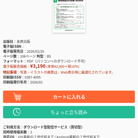
出版社
金原出版
電子版ISBN
電子版発売日
2026/02/20
ページ数
108ページ
判型
B5
フォーマット
PDF（パソコンへのダウンロード不可）
¥3,190
電子版販売価格：
(本体¥2,900＋税10％)
特記事項
写真・イラストの画質は，Web表示用に最適化されています。
印刷版ISSN
0387-4095
印刷版発行年月
2026/02
カートに入れる
ちょっと立ち読み
ご利用方法
ダウンロード型配信サービス（買切型）
同時使用端末数
2
対応OS
iOS最新の２世代前まで / Android最新の２世代前まで