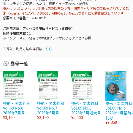
※コンテンツの使用にあたり、専用ビューアisho.jpが必要
※Androidは、Android２世代前の端末のうち、国内キャリア経由で販売されている端
末（Xperia、GALAXY、AQUOS、ARROWS、Nexusなど）にて動作確認しています
必要メモリ容量
132 MB以上
ご利用方法
アクセス型配信サービス（買切型）
同時使用端末数
1
※インターネット経由でのWEBブラウザによるアクセス参照
※導入・利用方法の詳細は
こちら
巻号一覧
整形・災害外科
整形・災害外科
整形・災害外科
整形・災害外科
Vol.69 No.8
Vol.69 No.7
Vol.69 No.6
Vol.69 No.5
2026年7月号
2026年6月号
2026年5月増大号
2026年4月臨時
¥3,190
¥3,190
¥5,500
刊号
¥9,350