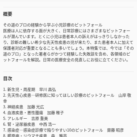
概要
その道のプロの経験から学ぶ小児診療のピットフォール
医療は人に依存する面が大きく、日常診療にはさまざまなピットフォー
ルが潜んでいます。とくに小児は患者本人の訴えがはっきりしなかった
り、診断の難しい希少な先天性疾患の児が来たり、また患者本人に加えて
保護者対応が重要となることも多いでしょう。本特集では、今では「その
道のプロ」となった著者らがかつて経験した失敗談を含め、各領域のピ
ットフォールを解説。日常の医療安全の見直しにお役に立てください。
目次
1. 新生児・周産期 早川 昌弘
2. 先天性心疾患―研修医に知ってほしい診療のピットフォール 山岸 敬
幸
3. 神経疾患 加藤 光広
4. 血液疾患・悪性腫瘍 加藤 稚子
5. アレルギー 吉原 重美
6. 腎・泌尿器疾患 中西 浩一
7. 感染症―感染症診療で陥りやすい10のピットフォール 齋藤 昭彦
8. 膠原病・リウマチ疾患 森 雅亮