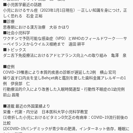
■小児医学最近の話題
小児におけるサル痘（2023年1月1日現在）―正しい知識を身につけ，正
しく恐れる 石金 正裕
■診療
思春期における漢方治療 大谷 かほり
■社会小児科学
ワクチンで予防可能な感染症（VPD）とWHOのフィールドワーク――サ
ーベイランスからウイルス根絶まで 遠田 耕平
■トピックス
ダニ舌下免疫療法におけるアドヒアランス向上への取り組み 亀澤 泉
■症例
COVIDｰ19罹患により本質的疾患の診断が遅延した2例 横山 宏司
繰り返す口内炎を呈しBehçet病と鑑別を要した歯科金属アレルギーの1
例 伊良部 仁
行動療法的介入により改善した入眠時関連型・行動性不眠症の1幼児例
前山 昌隆
■連載 最近の外国業績より
栄養・代謝・内分泌 日本医科大学小児科学教室
(1)骨折した小児におけるビタミンD欠乏の有病率：COVIDｰ19流行前後の
比較
(2)COVIDｰ19パンデミックが青少年の肥満，インターネット依存，睡眠に