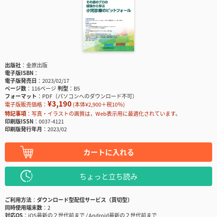
出版社
金原出版
電子版ISBN
電子版発売日
2023/02/17
ページ数
116ページ
判型
B5
フォーマット
PDF（パソコンへのダウンロード不可）
¥3,190
電子版販売価格：
(本体¥2,900＋税10％)
特記事項
写真・イラストの画質は，Web表示用に最適化されています。
印刷版ISSN
0037-4121
印刷版発行年月
2023/02
カートに入れる
ちょっと立ち読み
ご利用方法
ダウンロード型配信サービス（買切型）
同時使用端末数
2
対応OS
iOS最新の２世代前まで / Android最新の２世代前まで