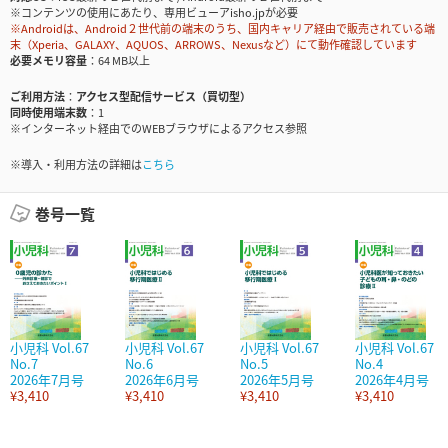
※コンテンツの使用にあたり、専用ビューアisho.jpが必要
※Androidは、Android２世代前の端末のうち、国内キャリア経由で販売されている端
末（Xperia、GALAXY、AQUOS、ARROWS、Nexusなど）にて動作確認しています
必要メモリ容量
64 MB以上
ご利用方法
アクセス型配信サービス（買切型）
同時使用端末数
1
※インターネット経由でのWEBブラウザによるアクセス参照
※導入・利用方法の詳細は
こちら
巻号一覧
小児科 Vol.67
小児科 Vol.67
小児科 Vol.67
小児科 Vol.67
No.7
No.6
No.5
No.4
2026年7月号
2026年6月号
2026年5月号
2026年4月号
¥3,410
¥3,410
¥3,410
¥3,410