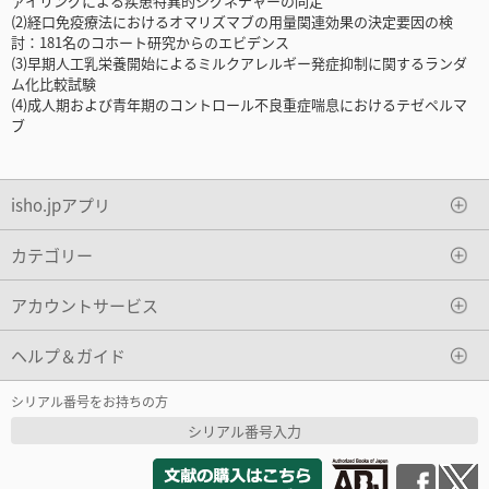
ァイリングによる疾患特異的シグネチャーの同定
(2)経口免疫療法におけるオマリズマブの用量関連効果の決定要因の検
討：181名のコホート研究からのエビデンス
(3)早期人工乳栄養開始によるミルクアレルギー発症抑制に関するランダ
ム化比較試験
(4)成人期および青年期のコントロール不良重症喘息におけるテゼペルマ
ブ
isho.jpアプリ
カテゴリー
アカウントサービス
ヘルプ＆ガイド
シリアル番号をお持ちの方
シリアル番号入力