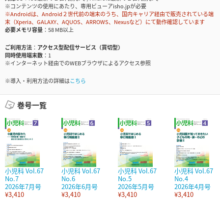
※コンテンツの使用にあたり、専用ビューアisho.jpが必要
※Androidは、Android２世代前の端末のうち、国内キャリア経由で販売されている端
末（Xperia、GALAXY、AQUOS、ARROWS、Nexusなど）にて動作確認しています
必要メモリ容量
58 MB以上
ご利用方法
アクセス型配信サービス（買切型）
同時使用端末数
1
※インターネット経由でのWEBブラウザによるアクセス参照
※導入・利用方法の詳細は
こちら
巻号一覧
小児科 Vol.67
小児科 Vol.67
小児科 Vol.67
小児科 Vol.67
No.7
No.6
No.5
No.4
2026年7月号
2026年6月号
2026年5月号
2026年4月号
¥3,410
¥3,410
¥3,410
¥3,410