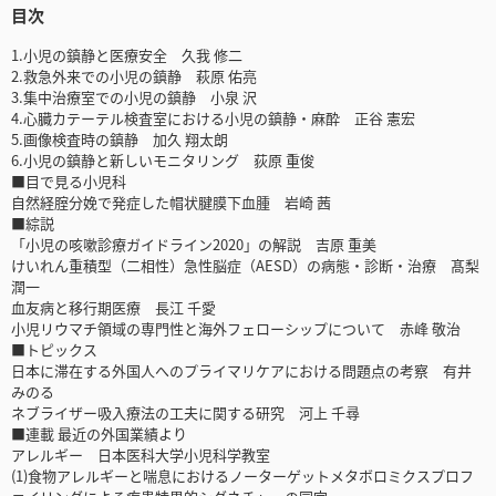
目次
1.小児の鎮静と医療安全 久我 修二
2.救急外来での小児の鎮静 萩原 佑亮
3.集中治療室での小児の鎮静 小泉 沢
4.心臓カテーテル検査室における小児の鎮静・麻酔 正谷 憲宏
5.画像検査時の鎮静 加久 翔太朗
6.小児の鎮静と新しいモニタリング 荻原 重俊
■目で見る小児科
自然経腟分娩で発症した帽状腱膜下血腫 岩崎 茜
■綜説
「小児の咳嗽診療ガイドライン2020」の解説 吉原 重美
けいれん重積型（二相性）急性脳症（AESD）の病態・診断・治療 髙梨
潤一
血友病と移行期医療 長江 千愛
小児リウマチ領域の専門性と海外フェローシップについて 赤峰 敬治
■トピックス
日本に滞在する外国人へのプライマリケアにおける問題点の考察 有井
みのる
ネブライザー吸入療法の工夫に関する研究 河上 千尋
■連載 最近の外国業績より
アレルギー 日本医科大学小児科学教室
(1)食物アレルギーと喘息におけるノーターゲットメタボロミクスプロフ