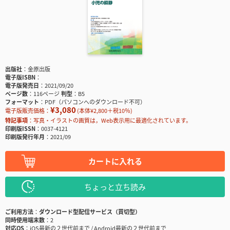
出版社
金原出版
電子版ISBN
電子版発売日
2021/09/20
ページ数
116ページ
判型
B5
フォーマット
PDF（パソコンへのダウンロード不可）
¥3,080
電子版販売価格：
(本体¥2,800＋税10％)
特記事項
写真・イラストの画質は，Web表示用に最適化されています。
印刷版ISSN
0037-4121
印刷版発行年月
2021/09
カートに入れる
ちょっと立ち読み
ご利用方法
ダウンロード型配信サービス（買切型）
同時使用端末数
2
対応OS
iOS最新の２世代前まで / Android最新の２世代前まで