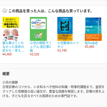
この商品を買った人は、こんな商品も買っています。
誰も教えてくれ
小児の検尿マニ
小児輸液のトリ
低Na血症
なかった皮疹の
ュアル 改訂第2
セツ
¥5,060
診かた・考え...
版
¥3,740
¥4,400
¥3,520
概要
小児の鎮静
日常診療のコツから、いま知るべき他科の知識・時事的課題まで。査読を
クリアした信頼度の高い論文が、豊富な話題を解説します。診療の質を上
げる、子どもを診るすべての医師のための専門誌です。