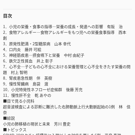
目次
1．小児の栄養・食事の指導―栄養の成長・発達への影響 有阪 治
2．食物アレルギー―食物アレルギーをもつ児への栄養食事指導 西本
創
3．原発性肥満・2型糖尿病 山本 幸代
4．口内炎 藤井 可絵
5．神経筋疾患―摂食嚥下と栄養 中村 由紀子
6．鉄欠乏性貧血 井上 彰子
7．心不全―子どもの心不全における栄養管理と心不全をきたす栄養の問
題 村上 智明
8．腎疾患急性期 伴 英樹
9．慢性腎臓病 島袋 渡
10．小児特発性ネフローゼ症候群 後藤 芳充
11．慢性肝不全 乾 あやの
■目で見る小児科
超音波検査による診断に難渋した右肺動脈上行大動脈起始の1例 林 佳
奈
■綜説
小児の肺移植の現状と未来 芳川 豊史
■トピックス