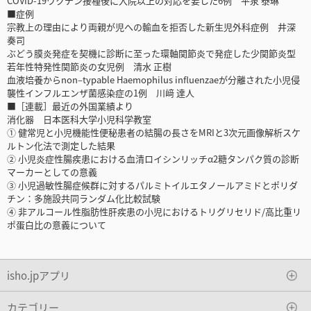
COVID-19ワクチン接種後に入院以上の対応を要した6例 平泉 泰琳
■症例
宗教上の理由により両親が児への輸血を拒否した新生児外科症例 井深
奏司
ぶどう膜炎発症を契機に診断に至った環軸関節炎で発症した少関節炎型
若年性特発性関節炎の女児例 清水 正樹
血液培養からnon‒typable Haemophilus influenzaeが分離された小児侵
襲性インフルエンザ菌感染症の1例 川﨑 達人
■［連載］最近の外国業績より
消化器 日本医科大学小児科学教室
① 健常児と小児機能性便秘患者の結腸の長さをMRIと3次元画像解析スケ
ルトン化法で測定した結果
② 小児炎症性腸疾患における血清ロイシンリッチα2糖タンパク質の診断
マーカーとしての意義
③ 小児過敏性腸症候群に対するパルミトイルエタノールアミドとポリダ
チン：多施設共同ランダム化比較試験
④ 非アルコール性脂肪性肝疾患の小児におけるトリグリセリド/高比重リ
ポ蛋白比の意義について
isho.jpアプリ
カテゴリー