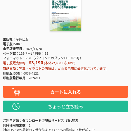
出版社
金原出版
電子版ISBN
電子版発売日
2024/11/20
ページ数
116ページ
判型
B5
フォーマット
PDF（パソコンへのダウンロード不可）
¥3,190
電子版販売価格：
(本体¥2,900＋税10％)
特記事項
写真・イラストの画質は，Web表示用に最適化されています。
印刷版ISSN
0037-4121
印刷版発行年月
2024/11
カートに入れる
ちょっと立ち読み
ご利用方法
ダウンロード型配信サービス（買切型）
同時使用端末数
2
対応OS
iOS最新の２世代前まで / Android最新の２世代前まで