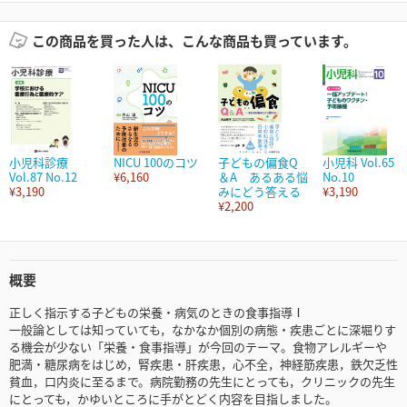
この商品を買った人は、こんな商品も買っています。
小児科診療
NICU 100のコツ
子どもの偏食Q
小児科 Vol.65
Vol.87 No.12
¥6,160
＆A あるある悩
No.10
¥3,190
みにどう答える
¥3,190
¥2,200
概要
正しく指示する子どもの栄養・病気のときの食事指導Ⅰ
一般論としては知っていても，なかなか個別の病態・疾患ごとに深堀りす
る機会が少ない「栄養・食事指導」が今回のテーマ。食物アレルギーや
肥満・糖尿病をはじめ，腎疾患・肝疾患，心不全，神経筋疾患，鉄欠乏性
貧血，口内炎に至るまで。病院勤務の先生にとっても，クリニックの先生
にとっても，かゆいところに手がとどく内容を目指しました。