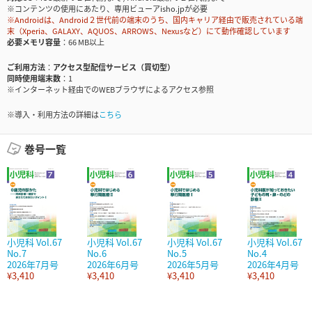
※コンテンツの使用にあたり、専用ビューアisho.jpが必要
※Androidは、Android２世代前の端末のうち、国内キャリア経由で販売されている端
末（Xperia、GALAXY、AQUOS、ARROWS、Nexusなど）にて動作確認しています
必要メモリ容量
66 MB以上
ご利用方法
アクセス型配信サービス（買切型）
同時使用端末数
1
※インターネット経由でのWEBブラウザによるアクセス参照
※導入・利用方法の詳細は
こちら
巻号一覧
小児科 Vol.67
小児科 Vol.67
小児科 Vol.67
小児科 Vol.67
No.7
No.6
No.5
No.4
2026年7月号
2026年6月号
2026年5月号
2026年4月号
¥3,410
¥3,410
¥3,410
¥3,410