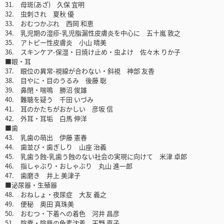
31. 母斑(あざ) 久保 宜明
32. 虫刺され 夏秋 優
33. おむつかぶれ 西岡 和恵
34. 乳児期の湿疹-乳児脂漏性皮膚炎を中心に 五十嵐 敦之
35. アトピー性皮膚炎 小山 晴美
36. スキンケア-保湿・日焼け止め・虫よけ 佐々木 りか子
■眼・耳
37. 眼位の異常-視線が合わない・斜視 神部 友香
38. 目やに・目のうるみ 後藤 聡
39. 鼻閉・喘鳴 勝沼 俊雄
40. 難聴を疑う 千田 いづみ
41. 耳のかたちがおかしい 彦坂 信
42. 外耳・耳垢 白馬 伸洋
■歯
43. 乳歯の萌出 伊藤 憲春
44. 歯並び・歯ぎしり 山座 治義
45. 乳歯う蝕-乳歯う蝕のない社会の実現に向けて 米津 卓郎
46. 指しゃぶり・おしゃぶり 丸山 進一郎
47. 歯磨き 井上 美津子
■泌尿器・生殖器
48. おねしょ・夜尿症 大友 義之
49. 便秘 奥田 真珠美
50. おむつ・下着への着色 河井 昌彦
51. 陰嚢・陰唇の色素沈着 天野 直子