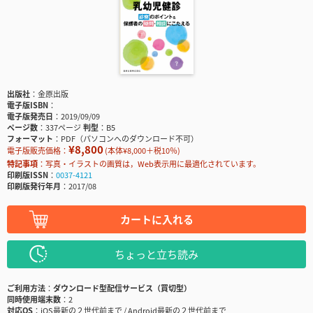
出版社
金原出版
電子版ISBN
電子版発売日
2019/09/09
ページ数
337ページ
判型
B5
フォーマット
PDF（パソコンへのダウンロード不可）
¥8,800
電子版販売価格：
(本体¥8,000＋税10％)
特記事項
写真・イラストの画質は，Web表示用に最適化されています。
印刷版ISSN
0037-4121
印刷版発行年月
2017/08
カートに入れる
ちょっと立ち読み
ご利用方法
ダウンロード型配信サービス（買切型）
同時使用端末数
2
対応OS
iOS最新の２世代前まで / Android最新の２世代前まで