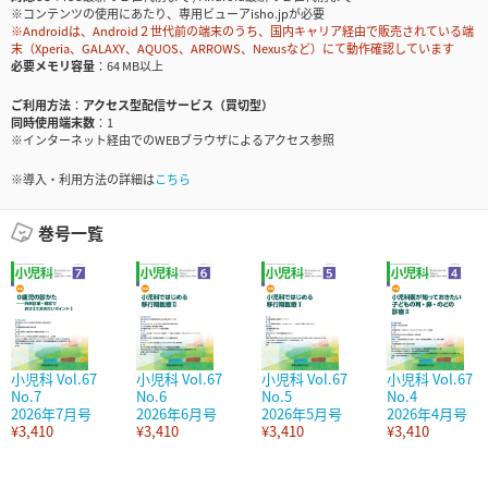
※コンテンツの使用にあたり、専用ビューアisho.jpが必要
※Androidは、Android２世代前の端末のうち、国内キャリア経由で販売されている端
末（Xperia、GALAXY、AQUOS、ARROWS、Nexusなど）にて動作確認しています
必要メモリ容量
64 MB以上
ご利用方法
アクセス型配信サービス（買切型）
同時使用端末数
1
※インターネット経由でのWEBブラウザによるアクセス参照
※導入・利用方法の詳細は
こちら
巻号一覧
小児科 Vol.67
小児科 Vol.67
小児科 Vol.67
小児科 Vol.67
No.7
No.6
No.5
No.4
2026年7月号
2026年6月号
2026年5月号
2026年4月号
¥3,410
¥3,410
¥3,410
¥3,410