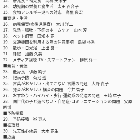
13. 離乳食・補完食 高橋 美恵子
14. 幼児期の栄養と食生活 太田 百合子
15. 食物アレルギー児への対応 高里 良宏
■育児・生活
16. 病児保育(病後児保育) 大川 洋二
17. 発熱・嘔吐・下痢のホームケア 山本 淳
18. ペット飼育 田知本 寛
19. 交通機関を利用する際の注意事項 島袋 林秀
20. 散歩・日光浴 上出 良一
21. 睡眠 加藤 久美
22. メディア視聴-TV・スマートフォン 榊原 洋一
■発育・発達
23. 低身長 伊藤 純子
24. 肥満予防 菊池 透
25. 言葉がおかしい・出てこない-言語の問題 大野 貴子
26. 発音がおかしい-構音の問題 今井 智子
27. おすわり・ハイハイ・歩行-運動系の発達の問題 玉崎 章子
28. 同世代の子と遊べない・自閉症-コミュニケーションの問題 安原
昭博
■予防接種
29. 予防接種 峯 真人
■循環器
30. 先天性心疾患 大木 寛生
■皮膚