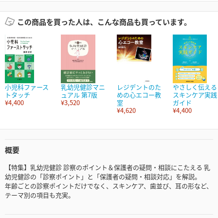
この商品を買った人は、こんな商品も買っています。
小児科ファース
乳幼児健診マニ
レジデントのた
やさしく伝える
トタッチ
ュアル 第7版
めの心エコー教
スキンケア実践
¥4,400
¥3,520
室
ガイド
¥4,620
¥4,400
概要
【特集】乳幼児健診 診察のポイント＆保護者の疑問・相談にこたえる 乳
幼児健診の「診察ポイント」と「保護者の疑問・相談対応」を解説。
年齢ごとの診察ポイントだけでなく、スキンケア、歯並び、耳の形など、
テーマ別の項目も充実。