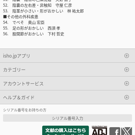
52. 陰嚢の左右差・非触知 守屋 仁彦
53. 陰茎が小さい・形がおかしい 林 祐太郎
■その他の外科疾患
54. でべそ 奥山 宏臣
55. 足の形がおかしい 西須 孝
56. 股関節がおかしい 下村 哲史
isho.jpアプリ
カテゴリー
アカウントサービス
ヘルプ＆ガイド
シリアル番号をお持ちの方
シリアル番号入力