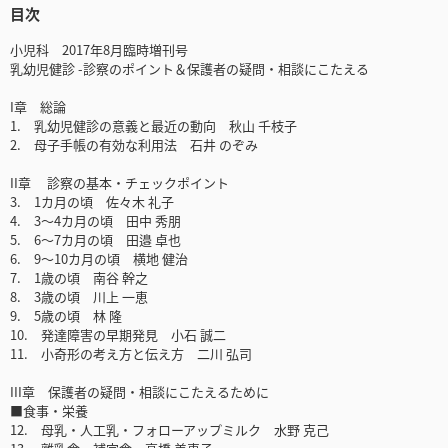
目次
小児科 2017年8月臨時増刊号
乳幼児健診 -診察のポイント＆保護者の疑問・相談にこたえる
I章 総論
1. 乳幼児健診の意義と最近の動向 秋山 千枝子
2. 母子手帳の有効な利用法 石井 のぞみ
II章 診察の基本・チェックポイント
3. 1カ月の頃 佐々木 礼子
4. 3～4カ月の頃 田中 秀朋
5. 6～7カ月の頃 田邉 卓也
6. 9～10カ月の頃 横地 健治
7. 1歳の頃 南谷 幹之
8. 3歳の頃 川上 一恵
9. 5歳の頃 林 隆
10. 発達障害の早期発見 小石 誠二
11. 小奇形の考え方と伝え方 二川 弘司
III章 保護者の疑問・相談にこたえるために
■食事・栄養
12. 母乳・人工乳・フォローアップミルク 水野 克己