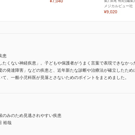
¥7,040
集) 深尾 有紀(編集)
メジカルビュー社
¥9,020
疾患
したくない神経疾患」。子どもや保護者がうまく言葉で表現できなかっ
度の発達障害」などの疾患と、近年新たな診断や治療法が確立したため
いて、一般小児科医が見落とさないためのポイントをまとめました。
候のみのため見逃されやすい疾患
 裕哉