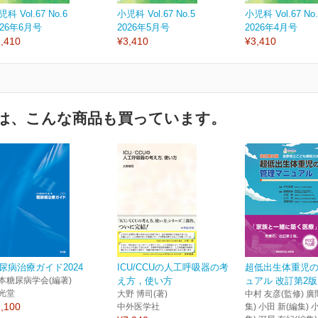
科 Vol.67 No.6
小児科 Vol.67 No.5
小児科 Vol.67 No.
026年6月号
2026年5月号
2026年4月号
,410
¥3,410
¥3,410
は、こんな商品も買っています。
尿病治療ガイド2024
ICU/CCUの人工呼吸器の考
超低出生体重児
本糖尿病学会(編著)
え方，使い方
ュアル 改訂第2版
光堂
大野 博司(著)
中村 友彦(監修) 廣
,100
中外医学社
集) 小田 新(編集) 