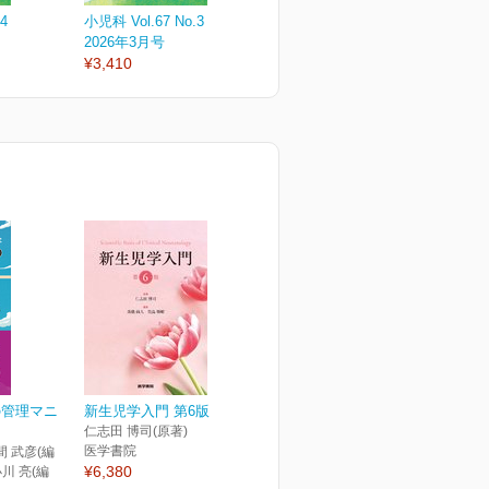
4
小児科 Vol.67 No.3
小児科 Vol.67 No.2
小
2026年3月号
2026年2月号
2
¥3,410
¥3,410
¥
の管理マニ
新生児学入門 第6版
仁志田 博司(原著)
医学書院
間 武彦(編
¥6,380
小川 亮(編