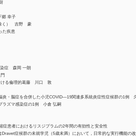
樹
下郷 幸子
除く） 吉野 豪
った疾患
感染症 森岡 一朗
入門
おける倫理的葛藤 川口 敦
炎・脳症を合併した小児COVID—19関連多系統炎症性症候群の1例 久
ラズマ感染症の1例 小倉 弘嗣
萎縮症患者におけるリスジプラムの2年間の有効性と安全性
はDravet症候群の未就学児（5歳未満）において，日常的な実行機能の