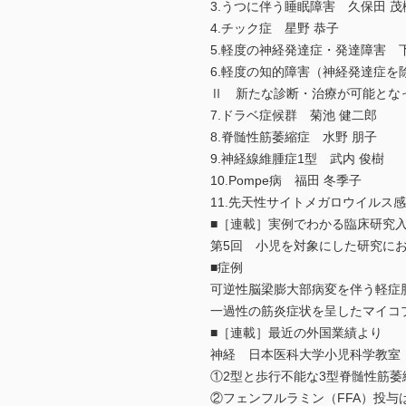
3.うつに伴う睡眠障害 久保田 茂
4.チック症 星野 恭子
5.軽度の神経発達症・発達障害 
6.軽度の知的障害（神経発達症を
Ⅱ 新たな診断・治療が可能とな
7.ドラベ症候群 菊池 健二郎
8.脊髄性筋萎縮症 水野 朋子
9.神経線維腫症1型 武内 俊樹
10.Pompe病 福田 冬季子
11.先天性サイトメガロウイルス
■［連載］実例でわかる臨床研究
第5回 小児を対象にした研究に
■症例
可逆性脳梁膨大部病変を伴う軽症脳
一過性の筋炎症状を呈したマイコプ
■［連載］最近の外国業績より
神経 日本医科大学小児科学教室
①2型と歩行不能な3型脊髄性筋
②フェンフルラミン（FFA）投与