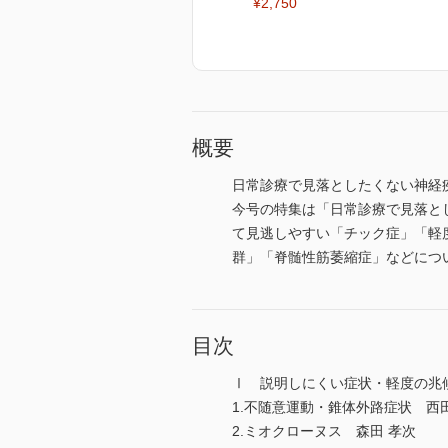
¥2,750
概要
日常診療で見落としたくない神経
今号の特集は「日常診療で見落と
て見逃しやすい「チック症」「軽
群」「脊髄性筋萎縮症」などにつ
目次
Ⅰ 説明しにくい症状・軽度の兆
1.不随意運動・錐体外路症状 西田
2.ミオクローヌス 森田 孝次