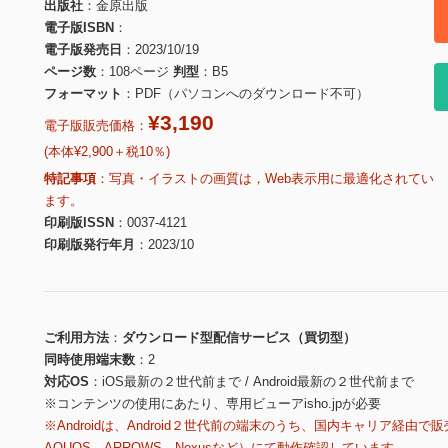
出版社
金原出版
電子版ISBN
電子版発売日
2023/10/19
ページ数
108ページ
判型
B5
フォーマット
PDF（パソコンへのダウンロード不可）
¥3,190
電子版販売価格：
(本体¥2,900＋税10％)
特記事項
写真・イラストの画質は，Web表示用に最適化されてい
ます。
印刷版ISSN
0037-4121
印刷版発行年月
2023/10
ご利用方法
ダウンロード型配信サービス（買切型）
同時使用端末数
2
対応OS
iOS最新の２世代前まで / Android最新の２世代前まで
※コンテンツの使用にあたり、専用ビューアisho.jpが必要
※Androidは、Android２世代前の端末のうち、国内キャリア経由で販
AQUOS、ARROWS、Nexusなど）にて動作確認しています