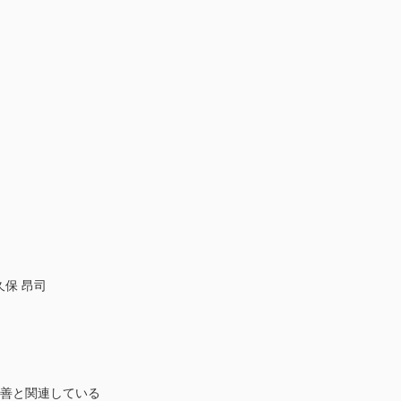
保 昂司
改善と関連している