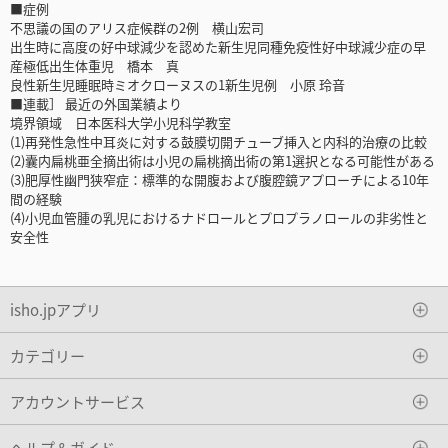
■症例
不思議の国のアリス症候群の2例 横山宏司
出生時に高度の好中球減少を認めた新生児同種免疫性好中球減少症の早
産極低出生体重児 橋本 真
良性新生児睡眠時ミオクローヌスの1新生児例 小原 玲音
■連載］ 最近の外国業績より
境界領域 日本医科大学小児科学教室
(1)再発性急性中耳炎に対する鼓膜切開チューブ挿入と内科的治療の比較
(2)囊内扁桃亜全摘出術は小児の扁桃摘出術の第1選択となる可能性がある
(3)肥厚性幽門狭窄症：標準的な開腹および腹腔鏡アプローチによる10年
間の経験
(4)小児血管腫の乳児におけるナドロールとプロプラノロールの非劣性と
安全性
isho.jpアプリ
カテゴリー
アカウントサービス
ヘルプ＆ガイド