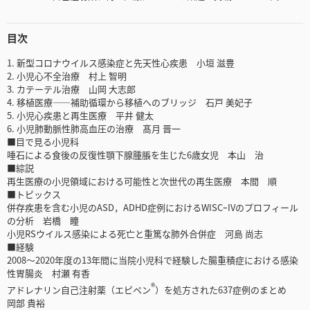
目次
1. 新型コロナウイルス感染症と先天性心疾患 小垣 滋豊
2. 小児心不全治療 村上 智明
3. カテーテル治療 山岡 大志郎
4. 移植医療――補助循環から移植へのブリッジ 石戸 美妃子
5. 小児心疾患と再生医療 平井 健太
6. 小児肺動脈性肺高血圧の治療 髙月 晋一
■目で見る小児科
唾石による食後の反復性顎下腺腫脹を生じた6歳女児 本山 治
■綜説
再生医療の小児領域における可能性と次世代の再生医療 本間 順
■トピックス
併存疾患を含む小児のASD，ADHD症例におけるWISCｰIVのプロフィール
の分析 岩橋 瞳
小児RSウイルス感染による死亡と重篤な肺外合併症 河島 尚志
■経験
2008～2020年度の13年間に当院小児科で経験した腸重積症における感染
性胃腸炎 村瀬 有香
®
アドレナリン自己注射薬（エピペン
）を処方された637症例のまとめ
岡部 貴裕