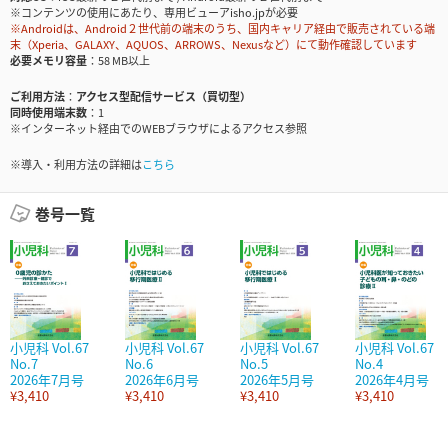
※コンテンツの使用にあたり、専用ビューアisho.jpが必要
※Androidは、Android２世代前の端末のうち、国内キャリア経由で販売されている端
末（Xperia、GALAXY、AQUOS、ARROWS、Nexusなど）にて動作確認しています
必要メモリ容量
58 MB以上
ご利用方法
アクセス型配信サービス（買切型）
同時使用端末数
1
※インターネット経由でのWEBブラウザによるアクセス参照
※導入・利用方法の詳細は
こちら
巻号一覧
小児科 Vol.67
小児科 Vol.67
小児科 Vol.67
小児科 Vol.67
No.7
No.6
No.5
No.4
2026年7月号
2026年6月号
2026年5月号
2026年4月号
¥3,410
¥3,410
¥3,410
¥3,410