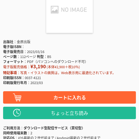
出版社
金原出版
電子版ISBN
電子版発売日
2023/03/16
ページ数
112ページ
判型
B5
フォーマット
PDF（パソコンへのダウンロード不可）
¥3,190
電子版販売価格：
(本体¥2,900＋税10％)
特記事項
写真・イラストの画質は，Web表示用に最適化されています。
印刷版ISSN
0037-4121
印刷版発行年月
2023/03
カートに入れる
ちょっと立ち読み
ご利用方法
ダウンロード型配信サービス（買切型）
同時使用端末数
2
対応OS
iOS最新の２世代前まで / Android最新の２世代前まで