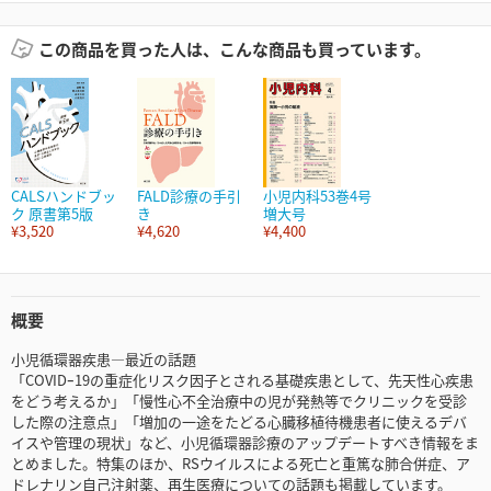
この商品を買った人は、こんな商品も買っています。
CALSハンドブッ
FALD診療の手引
小児内科53巻4号
ク 原書第5版
き
増大号
¥3,520
¥4,620
¥4,400
概要
小児循環器疾患―最近の話題
「COVIDｰ19の重症化リスク因子とされる基礎疾患として、先天性心疾患
をどう考えるか」「慢性心不全治療中の児が発熱等でクリニックを受診
した際の注意点」「増加の一途をたどる心臓移植待機患者に使えるデバ
イスや管理の現状」など、小児循環器診療のアップデートすべき情報をま
とめました。特集のほか、RSウイルスによる死亡と重篤な肺合併症、ア
ドレナリン自己注射薬、再生医療についての話題も掲載しています。