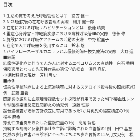
目次
1.生活の質を考えた呼吸管理とは？ 緒方 健一
2.NICU退院後の在宅呼吸管理の実際 細井 健一郎
3.在宅における呼吸リハビリテーションとは 後藤 晴美
4.重症心身障害・神経筋疾患における病棟呼吸管理の実際 德永 修
5.施設における呼吸ケアチームの活動の実際 中野 絵里子
6.在宅で人工呼吸器を使用するには 鈴木 悠
7.ハイフローネーザルカニュラと非侵襲的陽圧換気療法の実際 大野 進
■綜説
結節性硬化症に伴うてんかんに対するエベロリムスの有効性 白石 秀明
保険適用となった先天性疾患の遺伝学的検査 深見 真紀
小児肺移植の現状 芳川 豊史
■症例
伝染性単核球症による上気道狭窄に対するステロイド投与後の臨床経過2
例 武藤 亜希
関節炎の鑑別に血液培養複数セット採取が有用であったA群β溶血性レン
サ球菌感染後反応性関節炎の幼児例 遠藤 理紗
超音波検査が治療方針決定に有用であった2か月乳児の腸重積症の1例
松本 麻希
穿孔性虫垂炎をきたした重複虫垂の1例 高尾 智也
持続する喘鳴と反復性嘔吐を主訴に診断された血管輪の1例 田中 基意
突然の歩行障害から診断に至ったよちよち歩き骨折の11か月女児例 松