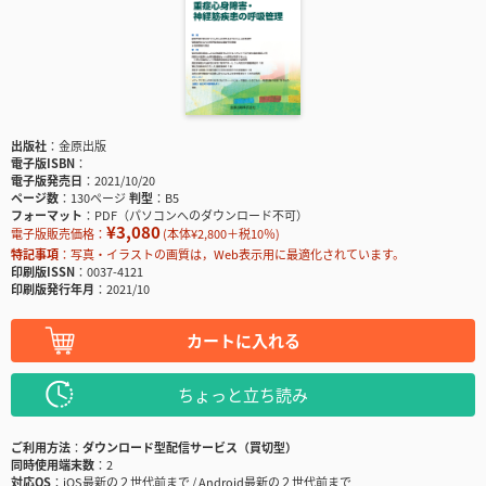
出版社
金原出版
電子版ISBN
電子版発売日
2021/10/20
ページ数
130ページ
判型
B5
フォーマット
PDF（パソコンへのダウンロード不可）
¥3,080
電子版販売価格：
(本体¥2,800＋税10％)
特記事項
写真・イラストの画質は，Web表示用に最適化されています。
印刷版ISSN
0037-4121
印刷版発行年月
2021/10
カートに入れる
ちょっと立ち読み
ご利用方法
ダウンロード型配信サービス（買切型）
同時使用端末数
2
対応OS
iOS最新の２世代前まで / Android最新の２世代前まで