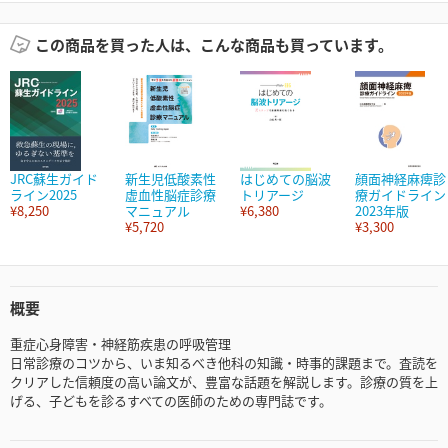
この商品を買った人は、こんな商品も買っています。
JRC蘇生ガイド
新生児低酸素性
はじめての脳波
顔面神経麻痺診
ライン2025
虚血性脳症診療
トリアージ
療ガイドライン
¥8,250
マニュアル
¥6,380
2023年版
¥5,720
¥3,300
概要
重症心身障害・神経筋疾患の呼吸管理
日常診療のコツから、いま知るべき他科の知識・時事的課題まで。査読を
クリアした信頼度の高い論文が、豊富な話題を解説します。診療の質を上
げる、子どもを診るすべての医師のための専門誌です。