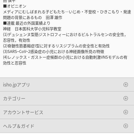
田 慎平
■オピニオン
メディアにむしばまれる子どもたち―いじめ・不登校・ひきこもり・発達
問題の背景にあるもの 田澤 雄作
■連載 最近の外国業績より
神経 日本医科大学小児科学教室
(1)デュシェンヌ型筋ジストロフィーにおけるビルトラルセンの安全性，
忍容性，有効性
(2)脊髄性筋萎縮症I型に対するリスジプラムの安全性と有効性
(3)SARSｰCoVｰ2感染症の小児における神経画像所見の特徴
(4)レノックス・ガストー症候群の小児における自動刺激VNSモデルの有
効性と忍容性
isho.jpアプリ
カテゴリー
アカウントサービス
ヘルプ＆ガイド