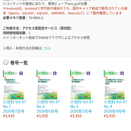
※コンテンツの使用にあたり、専用ビューアisho.jpが必要
※Androidは、Android２世代前の端末のうち、国内キャリア経由で販売されている端
末（Xperia、GALAXY、AQUOS、ARROWS、Nexusなど）にて動作確認しています
必要メモリ容量
70 MB以上
ご利用方法
アクセス型配信サービス（買切型）
同時使用端末数
1
※インターネット経由でのWEBブラウザによるアクセス参照
※導入・利用方法の詳細は
こちら
巻号一覧
小児科 Vol.67
小児科 Vol.67
小児科 Vol.67
小児科 Vol.67
No.7
No.6
No.5
No.4
2026年7月号
2026年6月号
2026年5月号
2026年4月号
¥3,410
¥3,410
¥3,410
¥3,410