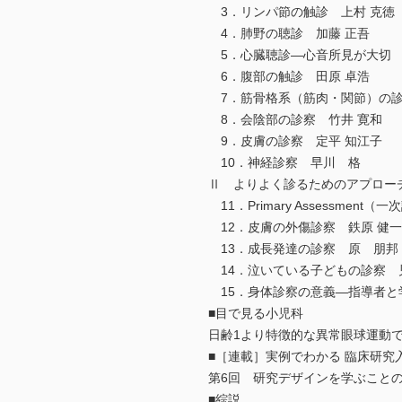
3．リンパ節の触診 上村 克徳
4．肺野の聴診 加藤 正吾
5．心臓聴診―心音所見が大切
6．腹部の触診 田原 卓浩
7．筋骨格系（筋肉・関節）の診
8．会陰部の診察 竹井 寛和
9．皮膚の診察 定平 知江子
10．神経診察 早川 格
Ⅱ よりよく診るためのアプロー
11．Primary Assessment
12．皮膚の外傷診察 鉄原 健一
13．成長発達の診察 原 朋邦
14．泣いている子どもの診察 
15．身体診察の意義―指導者と
■目で見る小児科
日齢1より特徴的な異常眼球運動で
■［連載］実例でわかる 臨床研究
第6回 研究デザインを学ぶこと
■綜説