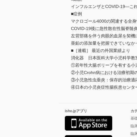
インフルエンザとCOVID-19―
■症例
マクロゴール4000の関連する全
COVID-19後に急性散在性脳脊
左背部痛を伴う肉眼的血尿を契機
亜鉛の添加量を把握できていなか
■［連載］ 最近の外国業績より
消化器 日本医科大学小児科学教
①若年性大腸ポリープを有する小
②小児Crohn病における治療初
③小児急性虫垂炎：保存的治療適
④日本の小児炎症性腸疾患センタ
isho.jpアプリ
カ
基
臨
臨