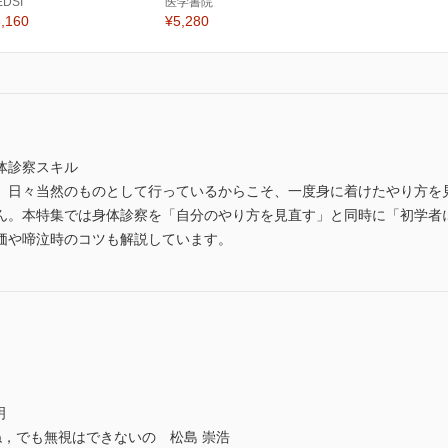
EDSI
医学書院
,160
¥5,280
体診察スキル
。日々当然のものとして行っているからこそ、一度身に着けたやり方を
ん。本特集では身体診察を「自分のやり方を見直す」と同時に「初学者
価や啼泣時のコツも解説しています。
明
，でも無視はできないの 松島 崇浩