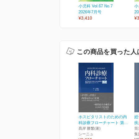
小児科 Vol.67 No.7
小児
2026年7月号
2
¥3,410
¥3
この商品を買った人
ホスピタリストのための内
総
科診療フローチャート 第...
疾
髙岸 勝繁(著)
筒
シーニュ
集