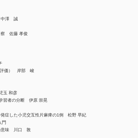
 中澤 誠
察 佐藤 孝俊
チ
（一次評価） 岸部 峻
児玉 和彦
学習者の分断 伊原 崇晃
発症した小児交互性片麻痺の1例 松野 早紀
入門
の意味 川口 敦