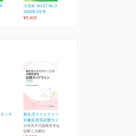
4
小児科 Vol.67 No.3
小児科 Vol.67 No.2
小
2026年3月号
2026年2月号
2
¥3,410
¥3,410
¥
トタッチ
新生児マススクリーニング
対象疾患等診療ガイドラ...
日本先天代謝異常学会(編集)
診断と治療社