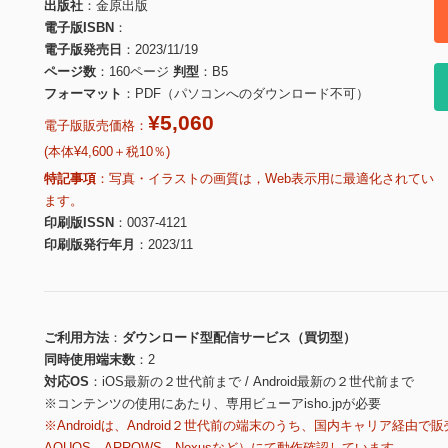
出版社
金原出版
電子版ISBN
電子版発売日
2023/11/19
ページ数
160ページ
判型
B5
フォーマット
PDF（パソコンへのダウンロード不可）
¥5,060
電子版販売価格：
(本体¥4,600＋税10％)
特記事項
写真・イラストの画質は，Web表示用に最適化されてい
ます。
印刷版ISSN
0037-4121
印刷版発行年月
2023/11
ご利用方法
ダウンロード型配信サービス（買切型）
同時使用端末数
2
対応OS
iOS最新の２世代前まで / Android最新の２世代前まで
※コンテンツの使用にあたり、専用ビューアisho.jpが必要
※Androidは、Android２世代前の端末のうち、国内キャリア経由で販
AQUOS、ARROWS、Nexusなど）にて動作確認しています