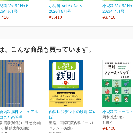
科 Vol.67 No.6
小児科 Vol.67 No.5
小児科 Vol.67 No.
026年6月号
2026年5月号
2026年4月号
,410
¥3,410
¥3,410
は、こんな商品も買っています。
合内科病棟マニュアル
内科レジデントの鉄則 第4
小児科ファース
患ごとの管理
版
岡本 光宏(著)
じほう
泉 貴彦(編集) 山田 悠史(編
聖路加国際病院内科チーフレ
¥4,400
) 小坂 鎮太郎(編集)
ジデント(編集)