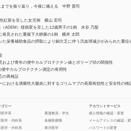
これまでを振り返り，今後に備える 中野 貴司
身性紅斑を呈した女児例 横山 宏司
髄炎（ADEM）様病変を呈した12歳男子の1例 水谷 乃梨
に発見された重複下大静脈の1例 横井 太郎
った栄養補助食品の摂取により銅欠乏に伴う汎血球減少がみられた重症心
室
児および青年の便中カルプロテクチン値とポリープ径の関係性
期の便中カルプロテクチン測定の有用性
応の再検証
ーにおける潰瘍性大腸炎に対するゴリムマブの長期有効性と安全性の検
テゴリー
アカウントサービス
礎医学系
看護教員・学生
個人情報の確認・変更
床医学・内科系
各種医療職
メールアドレスの確認・変
床医学・外科系
東洋医学
パスワードの変更