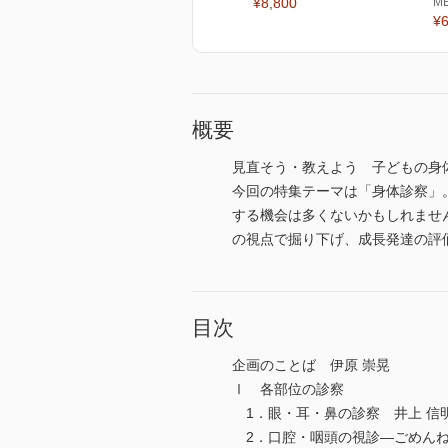
¥8,800
M
¥6
概要
見直そう・教えよう 子どもの身
今回の特集テーマは「身体診察」
する機会は多くないかもしれませ
の視点で掘り下げ、成長発達の評
目次
企画のことば 伊原 崇晃
Ⅰ 各部位の診察
1．眼・耳・鼻の診察 井上 信
2．口腔・咽頭の視診―ごめんね