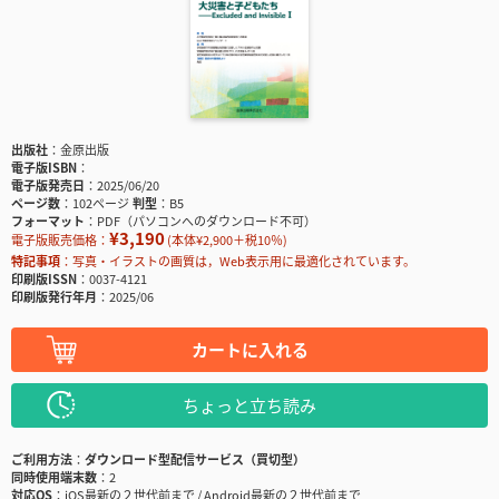
出版社
金原出版
電子版ISBN
電子版発売日
2025/06/20
ページ数
102ページ
判型
B5
フォーマット
PDF（パソコンへのダウンロード不可）
¥3,190
電子版販売価格：
(本体¥2,900＋税10％)
特記事項
写真・イラストの画質は，Web表示用に最適化されています。
印刷版ISSN
0037-4121
印刷版発行年月
2025/06
カートに入れる
ちょっと立ち読み
ご利用方法
ダウンロード型配信サービス（買切型）
同時使用端末数
2
対応OS
iOS最新の２世代前まで / Android最新の２世代前まで