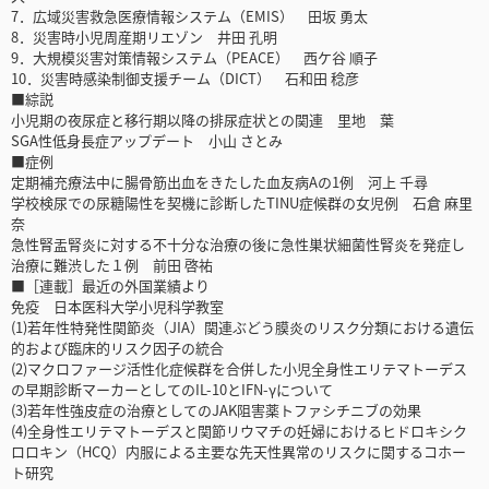
7．広域災害救急医療情報システム（EMIS） 田坂 勇太
8．災害時小児周産期リエゾン 井田 孔明
9．大規模災害対策情報システム（PEACE） 西ケ谷 順子
10．災害時感染制御支援チーム（DICT） 石和田 稔彦
■綜説
小児期の夜尿症と移行期以降の排尿症状との関連 里地 葉
SGA性低身長症アップデート 小山 さとみ
■症例
定期補充療法中に腸骨筋出血をきたした血友病Aの1例 河上 千尋
学校検尿での尿糖陽性を契機に診断したTINU症候群の女児例 石倉 麻里
奈
急性腎盂腎炎に対する不十分な治療の後に急性巣状細菌性腎炎を発症し
治療に難渋した１例 前田 啓祐
■［連載］最近の外国業績より
免疫 日本医科大学小児科学教室
(1)若年性特発性関節炎（JIA）関連ぶどう膜炎のリスク分類における遺伝
的および臨床的リスク因子の統合
(2)マクロファージ活性化症候群を合併した小児全身性エリテマトーデス
の早期診断マーカーとしてのIL-10とIFN-γについて
(3)若年性強皮症の治療としてのJAK阻害薬トファシチニブの効果
(4)全身性エリテマトーデスと関節リウマチの妊婦におけるヒドロキシク
ロロキン（HCQ）内服による主要な先天性異常のリスクに関するコホー
ト研究