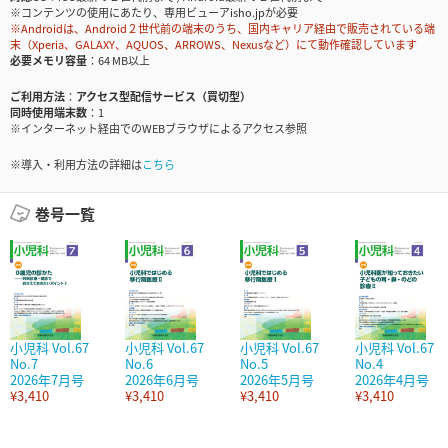
※コンテンツの使用にあたり、専用ビューアisho.jpが必要
※Androidは、Android２世代前の端末のうち、国内キャリア経由で販売されている端
末（Xperia、GALAXY、AQUOS、ARROWS、Nexusなど）にて動作確認しています
必要メモリ容量
64 MB以上
ご利用方法
アクセス型配信サービス（買切型）
同時使用端末数
1
※インターネット経由でのWEBブラウザによるアクセス参照
※導入・利用方法の詳細は
こちら
巻号一覧
小児科 Vol.67
小児科 Vol.67
小児科 Vol.67
小児科 Vol.67
No.7
No.6
No.5
No.4
2026年7月号
2026年6月号
2026年5月号
2026年4月号
¥3,410
¥3,410
¥3,410
¥3,410