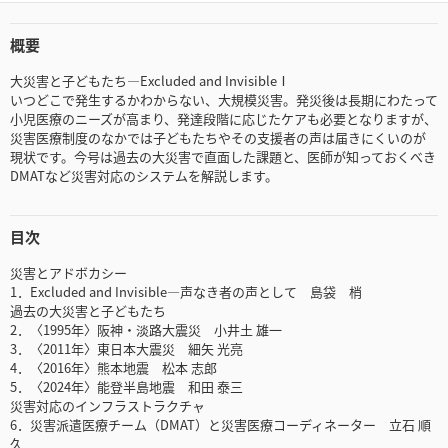
概要
大災害と子どもたち―Excluded and InvisibleⅠ
いつどこで発生するかわからない、大規模災害。発災後は長期にわたって
小児医療のニーズが高まり、発達段階に応じたケアも必要となりますが、
災害医療制度のなかでは子どもたちやその支援者の声は届きにくいのが
現状です。今号は過去の大災害で直面した課題と、医師が知っておくべき
DMATなど災害対応のシステムを解説します。
目次
災害とアドボカシー
1．Excluded and Invisible―声なき者の声として 島袋 梢
過去の大災害と子どもたち
2．〈1995年〉阪神・淡路大震災 小井土 雄一
3．〈2011年〉東日本大震災 細矢 光亮
4．〈2016年〉熊本地震 松本 志郎
5．〈2024年〉能登半島地震 和田 泰三
災害対応のインフラストラクチャ
6．災害派遣医療チーム（DMAT）と災害医療コーディネーター 立石 順
久