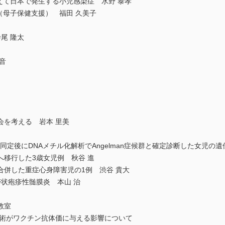
えて日本で発生する小児感染症 水野 泰孝
（母子保健支援） 福田 久美子
尾 隆太
音
会を考える 岩本 里美
1欠失を同定後にDNAメチル化解析でAngelman症候群と確定診断した女児
移行した3歳女児例 秋谷 進
合併した重症心身障害児の1例 渋谷 貴大
状疱疹性髄膜炎 本山 治
教室
手術がワクチン抗体価に与える影響について