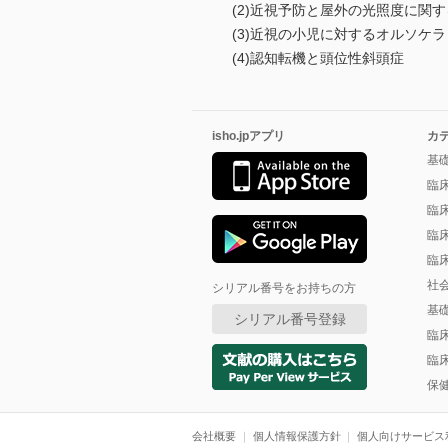
(2)近視予防と屋外の光照度に関
(3)近視の小児に対するオルソケ
(4)認知転機と頭位性斜頭症
isho.jpアプリ
カ
基
臨
臨
臨
臨
社
シリアル番号をお持ちの方
基
シリアル番号登録
臨
臨
保
会社概要
個人情報保護方針
個人向けサービス