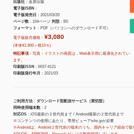
出版社
金原出版
電子版ISBN
電子版発売日
2021/03/20
ページ数
104ページ
判型
B5
フォーマット
PDF（パソコンへのダウンロード不可）
¥3,080
電子版販売価格：
(本体¥2,800＋税10％)
特記事項
写真・イラストの画質は，Web表示用に最適化されてい
ます。
印刷版ISSN
0037-4121
印刷版発行年月
2021/03
ご利用方法
ダウンロード型配信サービス（買切型）
同時使用端末数
2
対応OS
iOS最新の２世代前まで / Android最新の２世代前まで
※コンテンツの使用にあたり、専用ビューアisho.jpが必要
※Androidは、Android２世代前の端末のうち、国内キャリア経由で販
AQUOS、ARROWS、Nexusなど）にて動作確認しています