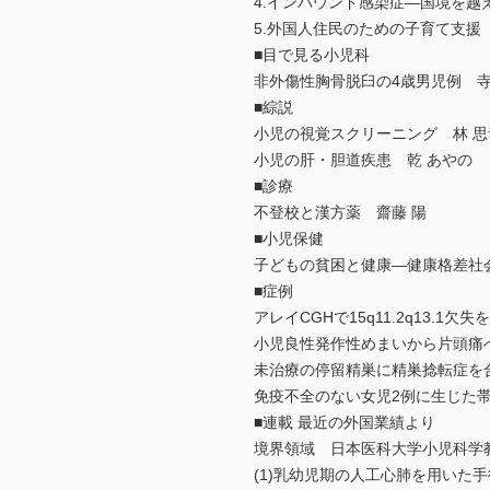
4.インバウンド感染症―国境を越
5.外国人住民のための子育て支援
■目で見る小児科
非外傷性胸骨脱臼の4歳男児例 寺
■綜説
小児の視覚スクリーニング 林 思
小児の肝・胆道疾患 乾 あやの
■診療
不登校と漢方薬 齋藤 陽
■小児保健
子どもの貧困と健康―健康格差社
■症例
アレイCGHで15q11.2q13.
小児良性発作性めまいから片頭痛へ
未治療の停留精巣に精巣捻転症を
免疫不全のない女児2例に生じた帯
■連載 最近の外国業績より
境界領域 日本医科大学小児科学
(1)乳幼児期の人工心肺を用いた