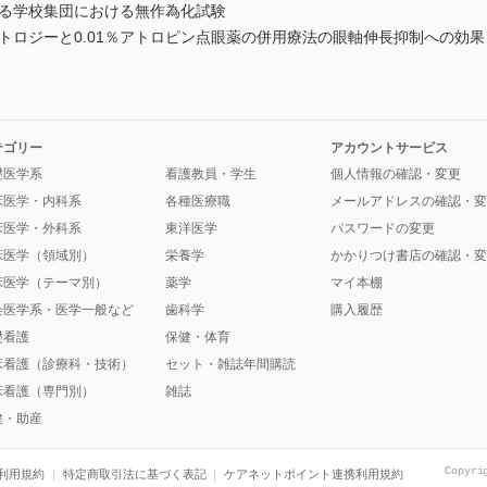
する学校集団における無作為化試験
ラトロジーと0.01％アトロピン点眼薬の併用療法の眼軸伸長抑制への効果
テゴリー
アカウントサービス
礎医学系
看護教員・学生
個人情報の確認・変更
床医学・内科系
各種医療職
メールアドレスの確認・変
床医学・外科系
東洋医学
パスワードの変更
床医学（領域別）
栄養学
かかりつけ書店の確認・変
床医学（テーマ別）
薬学
マイ本棚
会医学系・医学一般など
歯科学
購入履歴
礎看護
保健・体育
床看護（診療科・技術）
セット・雑誌年間購読
床看護（専門別）
雑誌
健・助産
Copyri
利用規約
特定商取引法に基づく表記
ケアネットポイント連携利用規約