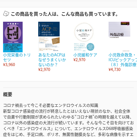
この商品を買った人は、こんな商品も買っています。
小児栄養のトリ
あなたのACPは
小児緩和ケア
小児救命救急・
セツ
なぜうまくいか
¥2,970
ICUピックアッ
¥3,960
ないのか？
（８）外傷診療
¥2,970
¥4,730
概要
コロナ禍去って今こそ必要なエンテロウイルスの知識
新型コロナ感染症の流行が終息したとはいえない現状のなか、社会全体
で自粛や行動制限が求められたいわゆる“コロナ禍”の時期を越えて以降、
コロナ以外の感染症の大流行が続いています。そんな今こそ目を向けてお
くべき「エンテロウイルス」について、エンテロウイルスD68呼吸器感染
症をはじめ、手足口病、ポリオ、無菌性髄膜炎など、多彩な病像を示すエ