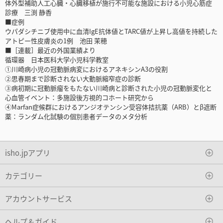
体外型補助人工心臓・心臓移植が施行不可能な施設における小児心筋症
診療 三渕 静香
■症例
ウパダシチニブ使用中に血清IgE抗体値とTARC値が上昇し高値を持続した
アトピー性皮膚炎の1例 池田 茉穂
■［連載］最近の外国業績より
循環器 日本医科大学小児科学教室
①川崎病小児の冠動脈病変におけるアネキシンA3の役割
②思春期まで診断されない大動脈縮窄症の診断
③病初期に冠動脈瘤をもたない川崎病と診断された小児の冠動脈変化と
心血管イベント：多施設後方視的コホート研究から
④Marfan症候群におけるアンジオテンシン受容体拮抗薬（ARB）とβ遮断
薬：ランダム化試験の個別患者データのメタ分析
isho.jpアプリ
カテゴリー
アカウントサービス
ヘルプ＆ガイド