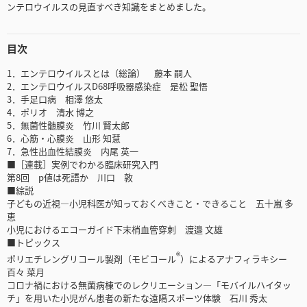
ンテロウイルスの見直すべき知識をまとめました。
目次
1．エンテロウイルスとは（総論） 藤本 嗣人
2．エンテロウイルスD68呼吸器感染症 是松 聖悟
3．手足口病 相澤 悠太
4．ポリオ 清水 博之
5．無菌性髄膜炎 竹川 賢太郎
6．心筋・心膜炎 山形 知慧
7．急性出血性結膜炎 内尾 英一
■［連載］実例でわかる臨床研究入門
第8回 p値は死語か 川口 敦
■綜説
子どもの近視―小児科医が知っておくべきこと・できること 五十嵐 多
恵
小児におけるエコーガイド下末梢血管穿刺 渡邉 文雄
■トピックス
®
ポリエチレングリコール製剤（モビコール
）によるアナフィラキシー
百々 菜月
コロナ禍における無菌病棟でのレクリエーション―「モバイルハイタッ
チ」を用いた小児がん患者の新たな遠隔スポーツ体験 石川 秀太