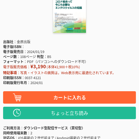
出版社
金原出版
電子版ISBN
電子版発売日
2024/01/19
ページ数
108ページ
判型
B5
フォーマット
PDF（パソコンへのダウンロード不可）
¥3,190
電子版販売価格：
(本体¥2,900＋税10％)
特記事項
写真・イラストの画質は，Web表示用に最適化されています。
印刷版ISSN
0037-4121
印刷版発行年月
2024/01
カートに入れる
ちょっと立ち読み
ご利用方法
ダウンロード型配信サービス（買切型）
同時使用端末数
2
対応OS
iOS最新の２世代前まで / Android最新の２世代前まで