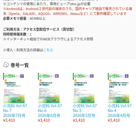
※コンテンツの使用にあたり、専用ビューアisho.jpが必要
※Androidは、Android２世代前の端末のうち、国内キャリア経由で販売されている端
末（Xperia、GALAXY、AQUOS、ARROWS、Nexusなど）にて動作確認しています
必要メモリ容量
60 MB以上
ご利用方法
アクセス型配信サービス（買切型）
同時使用端末数
1
※インターネット経由でのWEBブラウザによるアクセス参照
※導入・利用方法の詳細は
こちら
巻号一覧
小児科 Vol.67
小児科 Vol.67
小児科 Vol.67
小児科 Vol.67
No.7
No.6
No.5
No.4
2026年7月号
2026年6月号
2026年5月号
2026年4月号
¥3,410
¥3,410
¥3,410
¥3,410