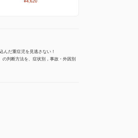
¥4,620
れ込んだ重症児を見逃さない！
」の判断方法を、症状別，事故・外因別