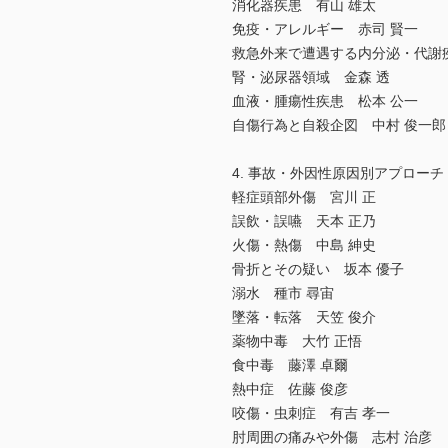
消化器疾患 有山 雄太
免疫・アレルギー 赤司 賢一
救急外来で遭遇する内分泌・代謝
腎・泌尿器領域 金森 透
血液・腫瘍性疾患 松本 公一
自傷行為と自殺企図 中村 俊一郎
4. 事故・外因性原因別アプローチ
軽症頭部外傷 宮川 正
誤飲・誤嚥 天本 正乃
火傷・熱傷 中島 紳史
骨折とその疑い 坂本 優子
溺水 種市 尋宙
墜落・転落 天笠 俊介
薬物中毒 大竹 正悟
食中毒 藤澤 卓爾
熱中症 佐藤 俊彦
咬傷・虫刺症 有吉 孝一
肘周囲の痛みや外傷 志村 治彦