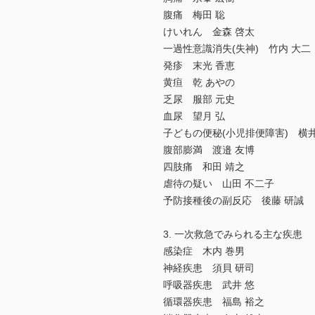
腹痛 梅田 聡
けいれん 金森 啓太
一過性意識消失(失神) 竹内 大二
発疹 末光 香恵
黄疸 乾 あやの
乏尿 服部 元史
血尿 望月 弘
子どもの便秘(小児排便障害) 横井
腹部膨満 渡邉 友博
四肢痛 和田 靖之
虐待の疑い 山田 不二子
予防接種後の副反応 後藤 研誠
3. 一次救急でみられる主な疾患
感染症 木内 巻男
神経疾患 須貝 研司
呼吸器疾患 武井 悠
循環器疾患 福島 裕之