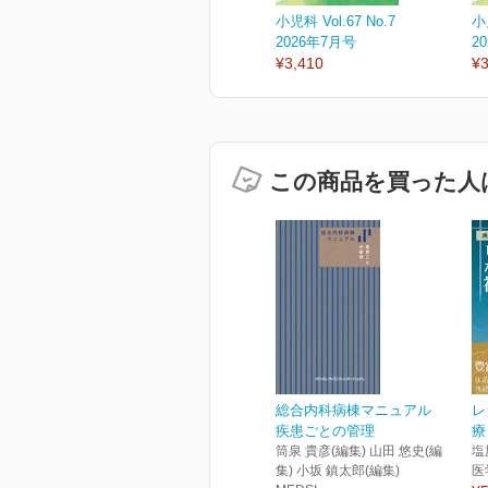
小児科 Vol.67 No.7
小児
2026年7月号
2
¥3,410
¥3
この商品を買った人
総合内科病棟マニュアル
レ
疾患ごとの管理
療
筒泉 貴彦(編集) 山田 悠史(編
塩
集) 小坂 鎮太郎(編集)
医