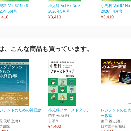
科 Vol.67 No.6
小児科 Vol.67 No.5
小児科 Vol.67 No.
026年6月号
2026年5月号
2026年4月号
,410
¥3,410
¥3,410
は、こんな商品も買っています。
ジデントのための神経診
小児科ファーストタッチ
レジデントのた
岡本 光宏(著)
ー教室
じほう
尻 俊明(監修)
藤田 雅史(著)
¥4,400
学書院
日本医事新報社