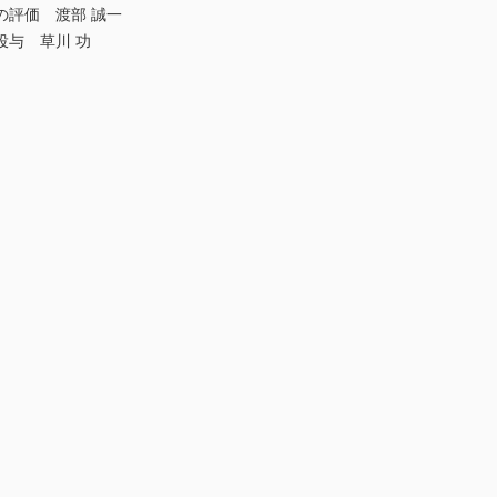
の評価 渡部 誠一
投与 草川 功