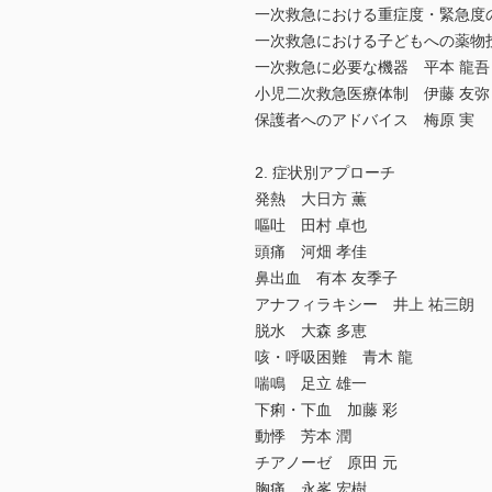
一次救急における重症度・緊急度
一次救急における子どもへの薬物
一次救急に必要な機器 平本 龍吾
小児二次救急医療体制 伊藤 友弥
保護者へのアドバイス 梅原 実
2. 症状別アプローチ
発熱 大日方 薫
嘔吐 田村 卓也
頭痛 河畑 孝佳
鼻出血 有本 友季子
アナフィラキシー 井上 祐三朗
脱水 大森 多恵
咳・呼吸困難 青木 龍
喘鳴 足立 雄一
下痢・下血 加藤 彩
動悸 芳本 潤
チアノーゼ 原田 元
胸痛 永峯 宏樹