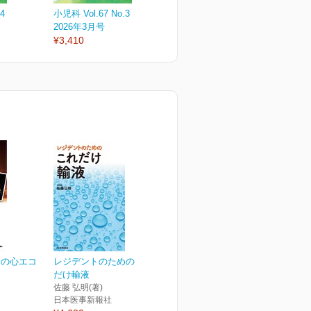
4
小児科 Vol.67 No.3
小児科 Vol.67 No.2
小
2026年3月号
2026年2月号
2
¥3,410
¥3,410
¥
めの心エコ
レジデントのための これ
だけ輸液
佐藤 弘明(著)
日本医事新報社