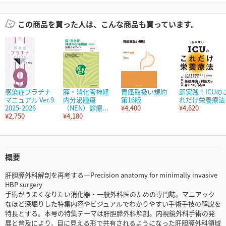
この商品を買った人は、こんな商品も買っています。
感染症プラチナ
膵・消化管神経
胃癌取扱い規約
即実践！ICUの
マニュアル Ver.9
内分泌腫瘍
第16版
れだけ栄養療法
2025-2026
（NEN）診療...
¥4,400
¥4,620
¥2,750
¥4,180
概要
肝胆膵外科解剖を再考する―Precision anatomy for minimally invasive
HBP surgery
手術がうまくなりたい消化器・一般外科医のための専門誌。マニアック
なほど深堀りした特集内容やビジュアルでわかりやすい手術手技の解説を
特長とする。本号の特集テーマは肝胆膵外科解剖。内視鏡外科手術の発
展と普及により，目に見える形で共有されるようになった肝胆膵外科領域