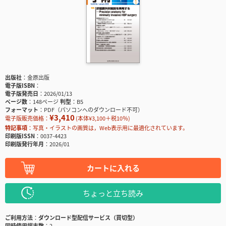
出版社
金原出版
電子版ISBN
電子版発売日
2026/01/13
ページ数
148ページ
判型
B5
フォーマット
PDF（パソコンへのダウンロード不可）
¥3,410
電子版販売価格：
(本体¥3,100＋税10％)
特記事項
写真・イラストの画質は，Web表示用に最適化されています。
印刷版ISSN
0037-4423
印刷版発行年月
2026/01
カートに入れる
ちょっと立ち読み
ご利用方法
ダウンロード型配信サービス（買切型）
同時使用端末数
2