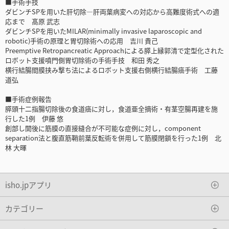
■手術手技
ダビンチSPを用いた肝切除―肝両葉病変への対応から高難度術式への適
応まで 髙原 武志
ダビンチSPを用いたMILAR(minimally invasive laparoscopic and
robotic)手術の原理と胃切除術への応用 吉川 貴己
Preemptive Retropancreatic Approachによる膵上縁郭清で定型化された
ロボット支援噴門側胃切除術の手術手技 和田 秀之
横行結腸間膜挟み撃ち法によるロボット支援右側横行結腸癌手術 工藤
道弘
■手術症例報告
膵頭十二指腸切除後の食道癌に対し，食道亜全摘術・有茎空腸再建を施
行した1例 伊藤 悠
創部し開後に筋膜の直接縫合が不可能な症例に対し，component
separation法と腹直筋鞘前葉反転術を併用して筋膜閉鎖を行った1例 北
林 大暉
isho.jpアプリ
カテゴリー