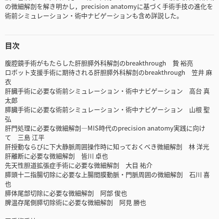
の微細解剖を解き明かし，precision anatomyに基づく手術手技の進化を
術前シミュレーション・術中ナビゲーションも含め詳説した。
目次
腹腔鏡手術がもたらした肝胆膵外科解剖のbreakthrough 贄 裕亮
ロボット支援手術に期待される肝胆膵外科解剖のbreakthrough 笠井 麻
衣
肝臓手術に必要な術前シミュレーション・術中ナビゲーション 高台 真
太郎
膵臓手術に必要な術前シミュレーション・術中ナビゲーション 山根 聖
弘
肝門処理に必要な微細解剖―MIS時代のprecision anatomy実践に向け
て 三島 江平
肝授動ならびに下大静脈周囲操作時に知っておくべき微細解剖 林 洋光
肝離断に必要な微細解剖 皆川 卓也
先天性胆道拡張症手術に必要な微細解剖 大目 祐介
膵頭十二指腸切除に必要な上腸間膜動脈・門脈周囲の微細解剖 石川 喜
也
膵体尾部切除に必要な微細解剖 阿部 俊也
脾温存尾側膵切除術に必要な微細解剖 阿見 勝也