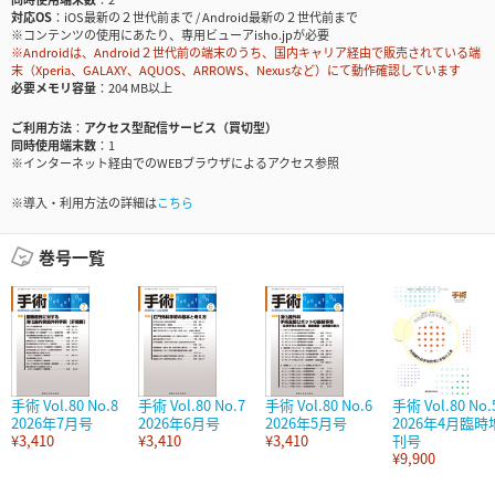
対応OS
iOS最新の２世代前まで / Android最新の２世代前まで
※コンテンツの使用にあたり、専用ビューアisho.jpが必要
※Androidは、Android２世代前の端末のうち、国内キャリア経由で販売されている端
末（Xperia、GALAXY、AQUOS、ARROWS、Nexusなど）にて動作確認しています
必要メモリ容量
204 MB以上
ご利用方法
アクセス型配信サービス（買切型）
同時使用端末数
1
※インターネット経由でのWEBブラウザによるアクセス参照
※導入・利用方法の詳細は
こちら
巻号一覧
手術 Vol.80 No.8
手術 Vol.80 No.7
手術 Vol.80 No.6
手術 Vol.80 No.
2026年7月号
2026年6月号
2026年5月号
2026年4月臨時
¥3,410
¥3,410
¥3,410
刊号
¥9,900