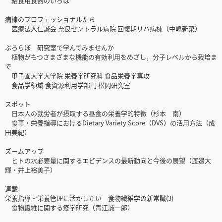
給食用食器のいろは
病棟のプロフェッショナルたち
医療法人仁誠会 奈良セントラル病院 回復期リハ病棟（中嶋新菜）
ぷろらぼ 研究室で学んでみませんか
植物がもつさまざまな機能の有効利用をめざし，分子レベルから栽培ま
で
甲子園大学大学院 栄養学研究科 食品栄養学専攻
食品学領域 食資源利用学部門 松岡研究室
スポット
日本人の就労者が摂取する昼食の栄養学的特徴（杉本 南）
食事・栄養指導におけるDietary Variety Score（DVS）の活用方法（成
田美紀）
ズームアップ
ヒトの水必要量に関するエビデンスの最新動向と今後の展望（渡邉大
輝・井上裕美子）
連載
栄養指導・栄養管理に活かしたい 食物繊維学の新常識(3)
食物繊維に関する疫学研究（青江誠一郎）