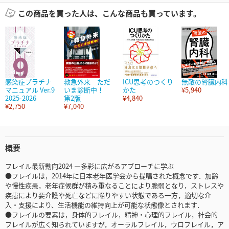
この商品を買った人は、こんな商品も買っています。
感染症プラチナ
救急外来 ただ
ICU思考のつくり
無敵の腎臓内科
マニュアル Ver.9
いま診断中！
かた
¥5,940
2025-2026
第2版
¥4,840
¥2,750
¥7,040
概要
フレイル最新動向2024 ―多彩に広がるアプローチに学ぶ
●フレイルは，2014年に日本老年医学会から提唱された概念です．加齢
や慢性疾患，老年症候群が積み重なることにより脆弱となり，ストレスや
疾患により要介護や死亡などに陥りやすい状態である一方，適切な介
入・支援により、生活機能の維持向上が可能な状態像とされます．
●フレイルの要素は，身体的フレイル，精神・心理的フレイル，社会的
フレイルが広く知られていますが，オーラルフレイル，ウロフレイル，ア