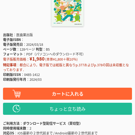
出版社
医歯薬出版
電子版ISBN
電子版発売日
2024/03/18
ページ数
128ページ
判型
B5
フォーマット
PDF（パソコンへのダウンロード不可）
¥1,980
電子版販売価格：
(本体¥1,800＋税10％)
特記事項
都合により，電子版では紙版と異なりp.377およびp.378の図は未収載とな
っております．
印刷版ISSN
0485-1412
印刷版発行年月
2024/03
カートに入れる
ちょっと立ち読み
ご利用方法
ダウンロード型配信サービス（買切型）
同時使用端末数
2
対応OS
iOS最新の２世代前まで / Android最新の２世代前まで