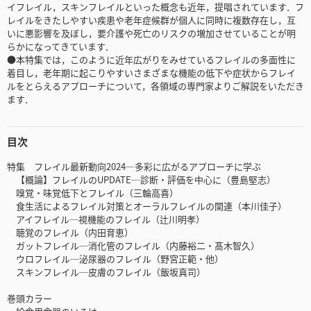
イフレイル，スキンフレイルといった概念も近年，提唱されています．フ
レイルをきたしやすい疾患や老年症候群が個人に同時に複数存在し，互
いに悪影響を及ぼし，要介護や死亡のリスクの増加させていることが明
らかになってきています．
●本特集では，このように近年広がりをみせているフレイルの多面性に
着目し，老年期に起こりやすいさまざまな機能の低下や症状からフレイ
ルをとらえるアプローチについて，各領域の専門家よりご解説をいただき
ます．
目次
特集 フレイル最新動向2024―多彩に広がるアプローチに学ぶ
【概論】フレイルのUPDATE─診断・評価を中心に（豊島堅志）
嗅覚・味覚低下とフレイル（三輪高喜）
食生活によるフレイル対策とオーラルフレイルの関連（本川佳子）
アイフレイル─視機能のフレイル（辻川明孝）
聴覚のフレイル（内田育恵）
ガットフレイル─消化管のフレイル（内藤裕二・髙木智久）
ウロフレイル─泌尿器のフレイル（野宮正範・他）
スキンフレイル─皮膚のフレイル（飯坂真司）
巻頭カラー