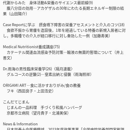
代謝からみた 身体活動&栄養のサイエンス最前線(9)
腹八分目の効用―アカゲザルの30年にわたる長期エネルギー制限の結
果（山田陽介）
Case Reportに学ぶ 摂食嚥下障害の栄養アセスメントと介入のコツ(18)
食欲不振から胃瘻を造設後，1年を経過している特養の新規入居者に対
し，多職種での介入が経口移行に対し奏効した一例（加藤寿美）
Medical Nutritionist養成講座(75)
カテーテル関連血流感染予防対策―輸液の無菌的管理について（井上
善文）
Dr.雨海の男性臨床栄養学(26)〈隔月連載〉
グルコースの逆襲(2)―窒素出納と侵襲（雨海照祥）
ORIGAMI ART―食に活かすおりがみ/食の教養
フキ（西田良子・上田浩史）
こんだてじまん
じまんの一品料理 手づくり和風ハンバーグ
京都市立病院（望月貴子・北浦美保）
News & Information
日本栄養士会医療職域 2023年度政策事業「全国病院栄養部門実態調