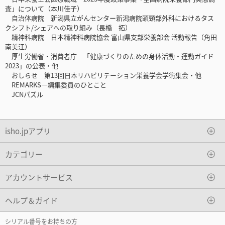
査」について（本川佳子）
自治体病院 新潟県立がんセンター新潟病院頭頸部外科におけるタス
クシフト/シェアへの取り組み（長橋 拓）
精神科病院 日本精神科病院協会 富山県支部栄養部会 活動報告（角田
南美江）
厚生労働省・消費者庁 「健康づくりのための身体活動・運動ガイド
2023」の公表・他
おしらせ 第13回日本リハビリテーション栄養学会学術集会・他
REMARKS―編集委員のひとこと
JCNパズル
isho.jpアプリ
カテゴリー
アカウントサービス
ヘルプ＆ガイド
シリアル番号をお持ちの方