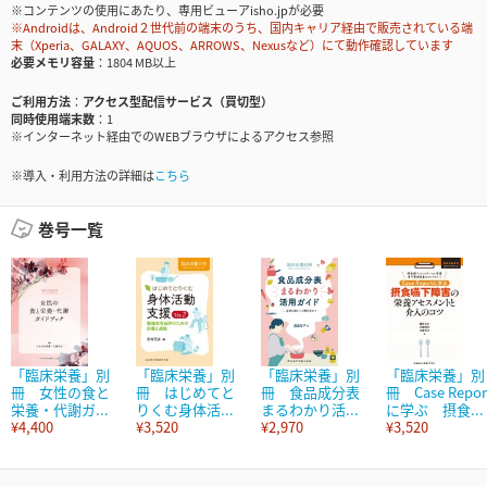
※コンテンツの使用にあたり、専用ビューアisho.jpが必要
※Androidは、Android２世代前の端末のうち、国内キャリア経由で販売されている端
末（Xperia、GALAXY、AQUOS、ARROWS、Nexusなど）にて動作確認しています
必要メモリ容量
1804 MB以上
ご利用方法
アクセス型配信サービス（買切型）
同時使用端末数
1
※インターネット経由でのWEBブラウザによるアクセス参照
※導入・利用方法の詳細は
こちら
巻号一覧
「臨床栄養」別
「臨床栄養」別
「臨床栄養」別
「臨床栄養」別
冊 女性の食と
冊 はじめてと
冊 食品成分表
冊 Case Repor
栄養・代謝ガ...
りくむ身体活...
まるわかり活...
に学ぶ 摂食...
¥4,400
¥3,520
¥2,970
¥3,520