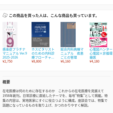
この商品を買った人は、こんな商品も買っています。
感染症プラチナ
ホスピタリスト
総合内科病棟マ
心電図ハンター
マニュアル Ver.9
のための内科診
ニュアル 疾患
心電図×非循環
2025-2026
療フローチャ...
ごとの管理
器医
¥2,750
¥8,800
¥6,160
¥4,180
概要
在宅医療は何のために存在するのか これからの在宅医療を見据えて
1958年創刊。日常診療に直結したテーマを、毎号"特集"として掲載。特
集の内容は、実地医家にすぐに役立つように構成。座談会では、特集で
話題になっているものを取り上げ、かつわかりやすく解説。