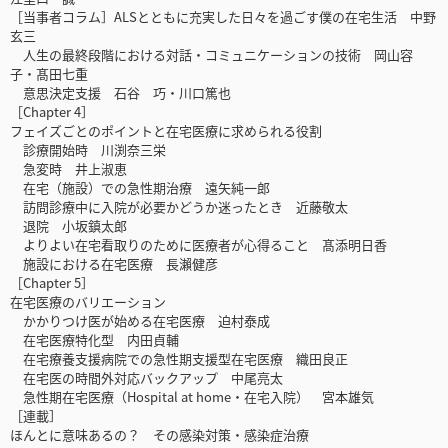
［当事者コラム］ALSとともに充実した日々を過ごす僕の在宅生活 中野
玄三
人生の最終段階における対話・コミュニケーションの技術 岡山容
子・髙田七重
意思決定支援 石谷 巧・川口篤也
［Chapter 4］
フェイズごとのポイントと在宅医療に求められる役割
診療開始時 川渕奈三栄
急変時 井上淑恵
在宅（施設）での急性期治療 遠矢純一郎
訪問診療中に入院が必要かどうか迷ったとき 近藤敬太
退院 小坂鎮太郎
よりよい在宅看取りのために医療者が心得ること 髙添明日香
施設における在宅医療 長瀨健彦
［Chapter 5］
在宅医療のバリエーション
かかりつけ医が始める在宅医療 迫村泰成
在宅医療特化型 内田貞輔
在宅療養支援病院での急性期支援型在宅医療 織田良正
在宅医の時間外対応バックアップ 中尾亮太
急性期在宅医療（Hospital at home・在宅入院） 宮本雄気
［連載］
ほんとに意味あるの？ その感染対策・感染症治療