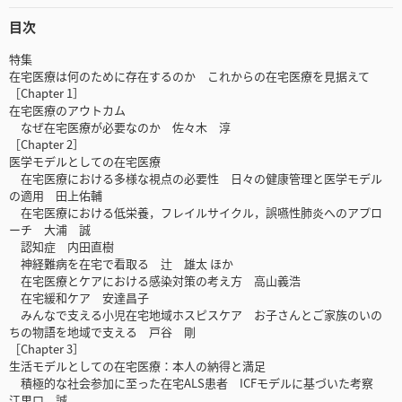
目次
特集
在宅医療は何のために存在するのか これからの在宅医療を見据えて
［Chapter 1］
在宅医療のアウトカム
なぜ在宅医療が必要なのか 佐々木 淳
［Chapter 2］
医学モデルとしての在宅医療
在宅医療における多様な視点の必要性 日々の健康管理と医学モデル
の適用 田上佑輔
在宅医療における低栄養，フレイルサイクル，誤嚥性肺炎へのアプロ
ーチ 大浦 誠
認知症 内田直樹
神経難病を在宅で看取る 辻 雄太 ほか
在宅医療とケアにおける感染対策の考え方 高山義浩
在宅緩和ケア 安達昌子
みんなで支える小児在宅地域ホスピスケア お子さんとご家族のいの
ちの物語を地域で支える 戸谷 剛
［Chapter 3］
生活モデルとしての在宅医療：本人の納得と満足
積極的な社会参加に至った在宅ALS患者 ICFモデルに基づいた考察
江里口 誠