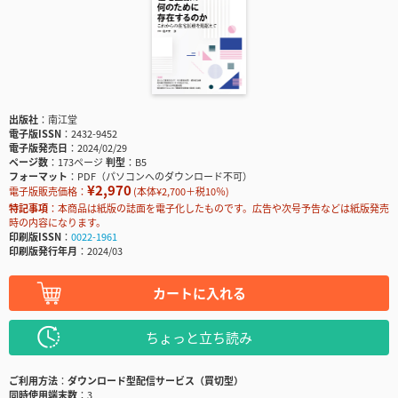
出版社
南江堂
電子版ISSN
2432-9452
電子版発売日
2024/02/29
ページ数
173ページ
判型
B5
フォーマット
PDF（パソコンへのダウンロード不可）
¥2,970
電子版販売価格：
(本体¥2,700＋税10％)
特記事項
本商品は紙版の誌面を電子化したものです。広告や次号予告などは紙版発売
時の内容になります。
印刷版ISSN
0022-1961
印刷版発行年月
2024/03
カートに入れる
ちょっと立ち読み
ご利用方法
ダウンロード型配信サービス（買切型）
同時使用端末数
3