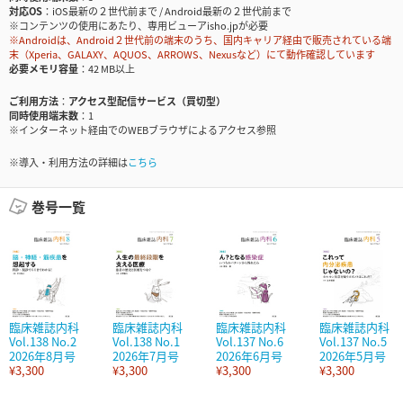
対応OS
iOS最新の２世代前まで / Android最新の２世代前まで
※コンテンツの使用にあたり、専用ビューアisho.jpが必要
※Androidは、Android２世代前の端末のうち、国内キャリア経由で販売されている端
末（Xperia、GALAXY、AQUOS、ARROWS、Nexusなど）にて動作確認しています
必要メモリ容量
42 MB以上
ご利用方法
アクセス型配信サービス（買切型）
同時使用端末数
1
※インターネット経由でのWEBブラウザによるアクセス参照
※導入・利用方法の詳細は
こちら
巻号一覧
臨床雑誌内科
臨床雑誌内科
臨床雑誌内科
臨床雑誌内科
Vol.138 No.2
Vol.138 No.1
Vol.137 No.6
Vol.137 No.5
2026年8月号
2026年7月号
2026年6月号
2026年5月号
¥3,300
¥3,300
¥3,300
¥3,300