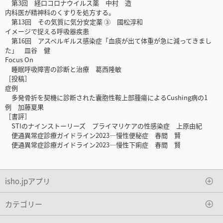
第3回 経口コロナウイルス薬 中村 造
内科医が精神科のくすりを処方する。
第13回 その気質に気分安定薬 ③ 國松淳和
イメージで捉える呼吸器疾患
第16回 アスペルギルス感染症「血痰が出て体重が急に減ってきまし
た」 皿谷 健
Focus On
睡眠呼吸障害の診断と治療 葛西隆敏
［投稿］
症例
多発骨折を契機に診断された囊胞性鞍上部腫瘍によるCushing病の1
例 加藤夏果
［書評］
STIのナインストーリーズ プライマリケアの性感染症 上原由紀
便通異常症診療ガイドライン2023―慢性便秘症 春間 賢
便通異常症診療ガイドライン2023―慢性下痢症 春間 賢
isho.jpアプリ
カテゴリー