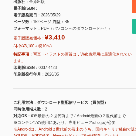
出版社
金原出版
電子版ISBN
電子版発売日
2026/05/29
ページ数
152ページ
判型
B5
フォーマット
PDF（パソコンへのダウンロード不可）
¥3,410
電子版販売価格：
(本体¥3,100＋税10％)
特記事項
写真・イラストの画質は，Web表示用に最適化されてい
ます。
印刷版ISSN
0037-4423
印刷版発行年月
2026/05
ご利用方法
ダウンロード型配信サービス（買切型）
同時使用端末数
2
対応OS
iOS最新の２世代前まで / Android最新の２世代前まで
※コンテンツの使用にあたり、専用ビューアisho.jpが必要
※Androidは、Android２世代前の端末のうち、国内キャリア経由で販
AQUOS、ARROWS、Nexusなど）にて動作確認しています