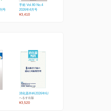
手術 Vol.80 No.4
手術 Vol.80 No.3
手
増刊号
2026年4月号
2026年3月号
2
¥3,410
¥3,410
¥
消化器外科2026年6月号
へるす出版
¥3,520