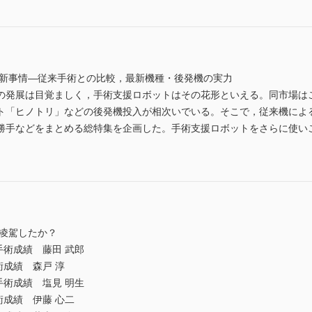
最新事情―従来手術との比較，最新機種・後発機の実力
の発展は目覚ましく，手術支援ロボットはその花形といえる。同市場は
ト「ヒノトリ」などの後発機投入が相次いでいる。そこで，従来機によ
勝手などをまとめる総特集を企画した。手術支援ロボットをさらに使い
を凌駕したか？
手術成績 藤田 武郎
術成績 森戸 淳
手術成績 塩見 明生
術成績 伊藤 心二