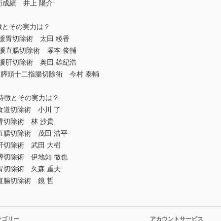
術成績 井上 陽介
特徴とその実力は？
支援胃切除術 太田 綾香
支援直腸切除術 塚本 俊輔
支援肝切除術 奥田 雄紀浩
援膵頭十二指腸切除術 今村 泰輔
の特徴とその実力は？
食道切除術 小川 了
胃切除術 林 沙貴
直腸切除術 茂田 浩平
肝切除術 武田 大樹
膵切除術 伊地知 徹也
胃切除術 久森 重夫
直腸切除術 鏡 哲
テゴリー
アカウントサービス