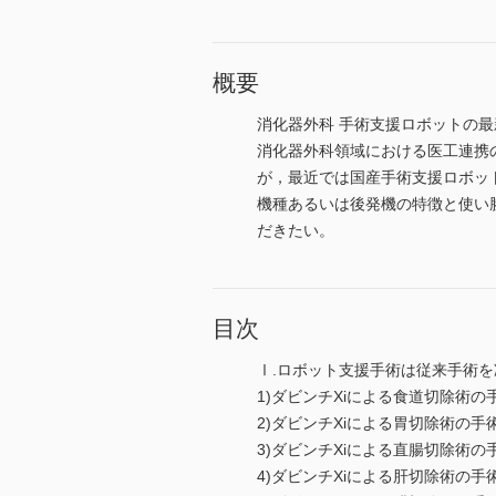
概要
消化器外科 手術支援ロボットの
消化器外科領域における医工連携
が，最近では国産手術支援ロボッ
機種あるいは後発機の特徴と使い
だきたい。
目次
Ⅰ.ロボット支援手術は従来手術
1)ダビンチXiによる食道切除術の
2)ダビンチXiによる胃切除術の手
3)ダビンチXiによる直腸切除術の
4)ダビンチXiによる肝切除術の手