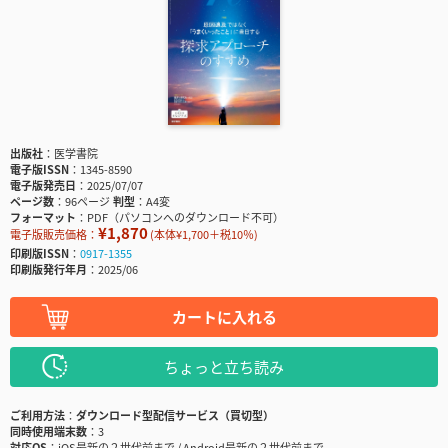
出版社
医学書院
電子版ISSN
1345-8590
電子版発売日
2025/07/07
ページ数
96ページ
判型
A4変
フォーマット
PDF（パソコンへのダウンロード不可）
¥1,870
電子版販売価格：
(本体¥1,700＋税10％)
印刷版ISSN
0917-1355
印刷版発行年月
2025/06
カートに入れる
ちょっと立ち読み
ご利用方法
ダウンロード型配信サービス（買切型）
同時使用端末数
3
対応OS
iOS最新の２世代前まで / Android最新の２世代前まで