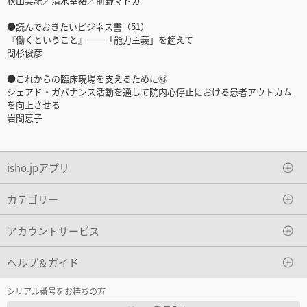
秋山美紀／清水幸裕／前野マドカ
●読んでおきたいビジネス書（51）
『働くということ』──「能力主義」を超えて
間杉俊彦
●これからの臨床現場を支えるために㊸
シェアド・ガバナンス活動を通して院内心停止における患者アウトカム
を向上させる
岩間恵子
isho.jpアプリ
カテゴリー
アカウントサービス
ヘルプ＆ガイド
シリアル番号をお持ちの方