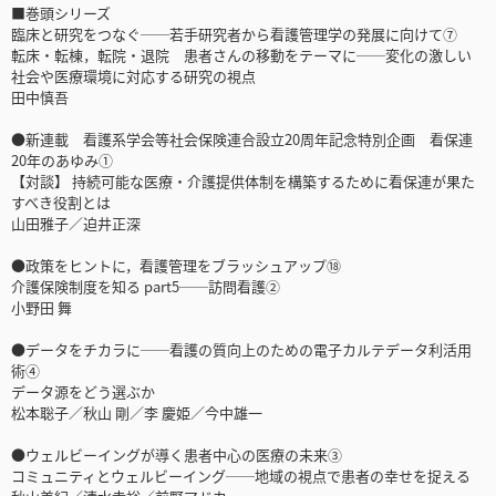
■巻頭シリーズ
臨床と研究をつなぐ──若手研究者から看護管理学の発展に向けて⑦
転床・転棟，転院・退院 患者さんの移動をテーマに──変化の激しい
社会や医療環境に対応する研究の視点
田中慎吾
●新連載 看護系学会等社会保険連合設立20周年記念特別企画 看保連
20年のあゆみ①
【対談】 持続可能な医療・介護提供体制を構築するために看保連が果た
すべき役割とは
山田雅子／迫井正深
●政策をヒントに，看護管理をブラッシュアップ⑱
介護保険制度を知る part5──訪問看護②
小野田 舞
●データをチカラに──看護の質向上のための電子カルテデータ利活用
術④
データ源をどう選ぶか
松本聡子／秋山 剛／李 慶姫／今中雄一
●ウェルビーイングが導く患者中心の医療の未来③
コミュニティとウェルビーイング──地域の視点で患者の幸せを捉える