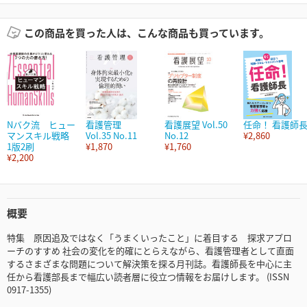
この商品を買った人は、こんな商品も買っています。
Nバク流 ヒュー
看護管理
看護展望 Vol.50
任命！ 看護師
マンスキル戦略
Vol.35 No.11
No.12
¥2,860
1版2刷
¥1,870
¥1,760
¥2,200
概要
特集 原因追及ではなく「うまくいったこと」に着目する 探求アプロ
ーチのすすめ 社会の変化を的確にとらえながら、看護管理者として直面
するさまざまな問題について解決策を探る月刊誌。看護師長を中心に主
任から看護部長まで幅広い読者層に役立つ情報をお届けします。 (ISSN
0917-1355)