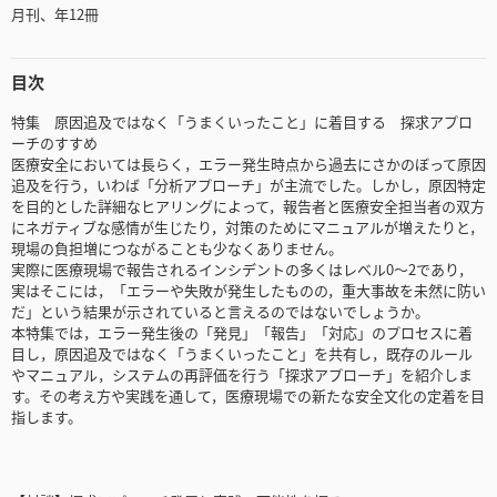
月刊、年12冊
目次
特集 原因追及ではなく「うまくいったこと」に着目する 探求アプロ
ーチのすすめ
医療安全においては長らく，エラー発生時点から過去にさかのぼって原因
追及を行う，いわば「分析アプローチ」が主流でした。しかし，原因特定
を目的とした詳細なヒアリングによって，報告者と医療安全担当者の双方
にネガティブな感情が生じたり，対策のためにマニュアルが増えたりと，
現場の負担増につながることも少なくありません。
実際に医療現場で報告されるインシデントの多くはレベル0～2であり，
実はそこには，「エラーや失敗が発生したものの，重大事故を未然に防い
だ」という結果が示されていると言えるのではないでしょうか。
本特集では，エラー発生後の「発見」「報告」「対応」のプロセスに着
目し，原因追及ではなく「うまくいったこと」を共有し，既存のルール
やマニュアル，システムの再評価を行う「探求アプローチ」を紹介しま
す。その考え方や実践を通して，医療現場での新たな安全文化の定着を目
指します。