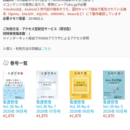
※コンテンツの使用にあたり、専用ビューアisho.jpが必要
※Androidは、Android２世代前の端末のうち、国内キャリア経由で販売されている端
末（Xperia、GALAXY、AQUOS、ARROWS、Nexusなど）にて動作確認しています
必要メモリ容量
28 MB以上
ご利用方法
アクセス型配信サービス（買切型）
同時使用端末数
1
※インターネット経由でのWEBブラウザによるアクセス参照
※導入・利用方法の詳細は
こちら
巻号一覧
看護管理
看護管理
看護管理
看護管理
Vol.36 No.8
Vol.36 No.7
Vol.36 No.6
Vol.36 No.5
2026年 08月号
2026年 07月号
2026年 06月号
2026年 05月号
¥1,870
¥1,870
¥1,870
¥1,870