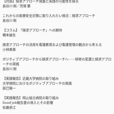
【対談】探求アプローチ発展と実践の可能性を探る
長谷川 剛／芳賀 繁
これからの医療安全対策に取り入れたい視点：探求アプローチ
長谷川 剛
【コラム】「探求アプローチ」への期待
橋本廸生
探求アプローチの活用を看護教育および看護管理の観点から考える
小林美亜
ポジティブアプローチから探求アプローチへ──研修の変遷と探求アプロ
ーチの実践
長谷川 剛
【実践報告】近畿大学病院の取り組み
大学病院におけるポジティブアプローチの実践
辰巳陽一
【実践報告】岡山協立病院の取り組み
Good job報告書の導入とその影響
佐藤恭江