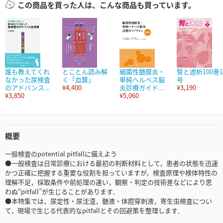
この商品を買った人は、こんな商品も買っています。
誰も教えてくれ
とことん読み解
細菌性髄膜炎・
腎と透析100巻1
なかった尿検査
く「血算」
単純ヘルペス脳
号
のアドバンス...
¥4,400
炎診療ガイド...
¥3,190
¥3,850
¥5,060
概要
一般検査のpotential pitfallに備えよう
●一般検査は日常診療における最初の判断材料として，患者の状態を迅速
かつ正確に把握する重要な役割を担っていますが，検査原理や検体特性の
理解不足，採取条件や前処理の違い，観察・判定の技術差などにより思
わぬ“pitfall”が生じることがあります．
●本特集では，尿定性・尿沈渣，髄液・体腔穿刺液，寄生虫検査につい
て，現場で生じる代表的なpitfallとその回避策を整理します．