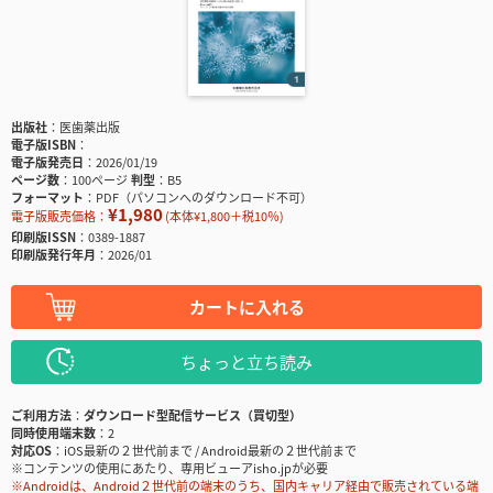
出版社
医歯薬出版
電子版ISBN
電子版発売日
2026/01/19
ページ数
100ページ
判型
B5
フォーマット
PDF（パソコンへのダウンロード不可）
¥1,980
電子版販売価格：
(本体¥1,800＋税10％)
印刷版ISSN
0389-1887
印刷版発行年月
2026/01
カートに入れる
ちょっと立ち読み
ご利用方法
ダウンロード型配信サービス（買切型）
同時使用端末数
2
対応OS
iOS最新の２世代前まで / Android最新の２世代前まで
※コンテンツの使用にあたり、専用ビューアisho.jpが必要
※Androidは、Android２世代前の端末のうち、国内キャリア経由で販売されている端