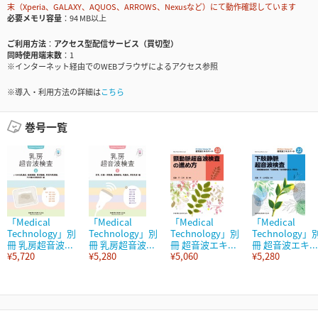
末（Xperia、GALAXY、AQUOS、ARROWS、Nexusなど）にて動作確認しています
必要メモリ容量
94 MB以上
ご利用方法
アクセス型配信サービス（買切型）
同時使用端末数
1
※インターネット経由でのWEBブラウザによるアクセス参照
※導入・利用方法の詳細は
こちら
巻号一覧
「Medical
「Medical
「Medical
「Medical
Technology」別
Technology」別
Technology」別
Technology」
冊 乳房超音波...
冊 乳房超音波...
冊 超音波エキ...
冊 超音波エキ...
¥5,720
¥5,280
¥5,060
¥5,280