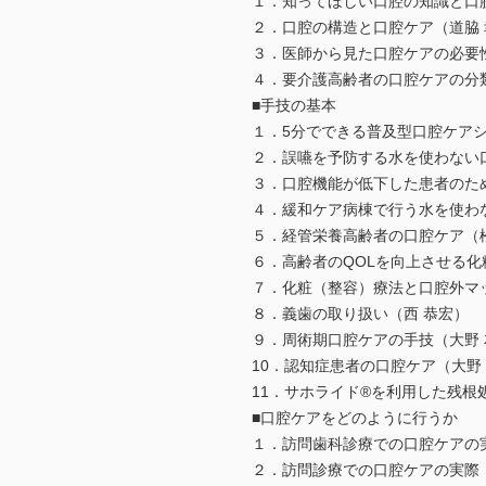
１．知ってほしい口腔の知識と口
２．口腔の構造と口腔ケア（道脇 
３．医師から見た口腔ケアの必要
４．要介護高齢者の口腔ケアの分
■手技の基本
１．5分でできる普及型口腔ケアシ
２．誤嚥を予防する水を使わない
３．口腔機能が低下した患者のた
４．緩和ケア病棟で行う水を使わ
５．経管栄養高齢者の口腔ケア（
６．高齢者のQOLを向上させる化
７．化粧（整容）療法と口腔外マ
８．義歯の取り扱い（西 恭宏）
９．周術期口腔ケアの手技（大野 
10．認知症患者の口腔ケア（大野
11．サホライド®を利用した残根
■口腔ケアをどのように行うか
１．訪問歯科診療での口腔ケアの
２．訪問診療での口腔ケアの実際