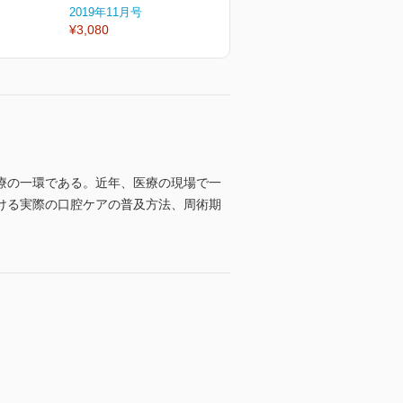
2019年11月号
2019年10月号
2
¥3,080
¥3,300
¥
療の一環である。近年、医療の現場で一
ける実際の口腔ケアの普及方法、周術期