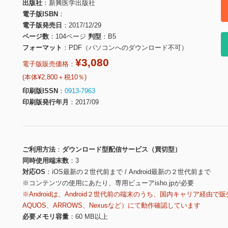
出版社
新興医学出版社
電子版ISBN
電子版発売日
2017/12/29
ページ数
104ページ
判型
B5
フォーマット
PDF（パソコンへのダウンロード不可）
¥3,080
電子版販売価格：
(本体¥2,800＋税10％)
印刷版ISSN
0913-7963
印刷版発行年月
2017/09
ご利用方法
ダウンロード型配信サービス（買切型）
同時使用端末数
3
対応OS
iOS最新の２世代前まで / Android最新の２世代前まで
※コンテンツの使用にあたり、専用ビューアisho.jpが必要
※Androidは、Android２世代前の端末のうち、国内キャリア経由で販
AQUOS、ARROWS、Nexusなど）にて動作確認しています
必要メモリ容量
60 MB以上