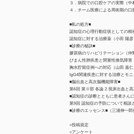
３．病院での口腔ケアの実際（中村
４．チーム医療による周術期の口
■私の処方■
認知症の心理行動症状としての精
認知症に対する治療薬（小田 陽彦
■診療の秘訣■
膠原病のリハビリテーション（仲野
びまん性肺疾患と閉塞性換気障害
胸水貯留症例への対応（山田 嘉仁
IgG4関連疾患に対する治療とモ
■脳出血と高次脳機能障害■
第6回 第Ⅱ部 各論 2.視床出血
■認知症の診断とともに患者さんに
第9回 認知症の予防について相談
■診療のエッセンス■（三浦伸一郎
○投稿規定
○アンケート