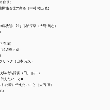
 康典）
腔機能管理の実際（中村 祐己他）
神病状態に対する治療薬（大野 篤志）
）
 春樹）
（渡辺憲太朗）
）
ニタリング（山本 元久）
と高次脳機能障害（田川 皓一）
伝えたいこと■
された時に伝えたいこと（大石 智）
他）