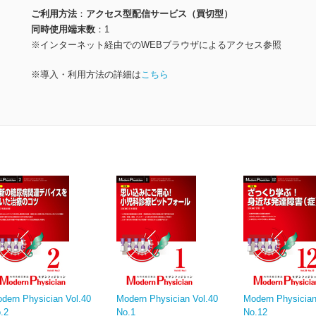
ご利用方法
アクセス型配信サービス（買切型）
同時使用端末数
1
※インターネット経由でのWEBブラウザによるアクセス参照
※導入・利用方法の詳細は
こちら
dern Physician Vol.40
Modern Physician Vol.40
Modern Physician
.2
No.1
No.12