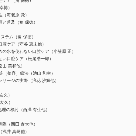
腔ケア（角 保徳）
幸博）
性（海老原 覚）
類と普及（角 保徳）
ステム（角 保徳）
口腔ケア（守谷 恵未他）
めの水を使わない口腔ケア（小笠原 正）
ない口腔ケア（松尾浩一郎）
松山 美和他）
粧（整容）療法（池山 和幸）
ッサージの実際（浪花 沙輝他）
友久）
 友久）
処理の検討（西澤 有生他）
実際（西田 泰大他）
（浅井 真嗣他）