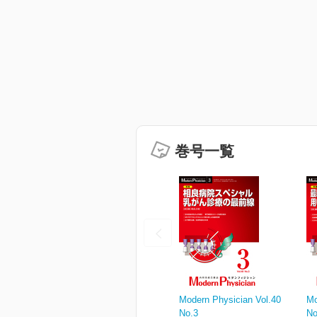
巻号一覧
Modern Physician Vol.40
Mo
No.3
No